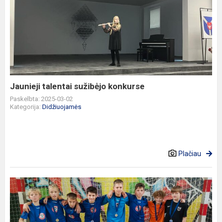
Jaunieji
talentai
sužibėjo
konkurse
Jaunieji talentai sužibėjo konkurse
Paskelbta: 2025-03-02
Kategorija:
Didžiuojamės
Plačiau
Sidabrinis
Jonučių
progimnazijos
futbolininkų