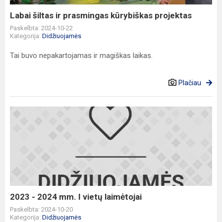
Labai šiltas ir prasmingas kūrybiškas projektas
Paskelbta: 2024-10-22
Kategorija:
Didžiuojamės
Tai buvo nepakartojamas ir magiškas laikas.
Plačiau
2023
-
2024
mm.
I
vietų
laimėtojai
2023 - 2024 mm. I vietų laimėtojai
Paskelbta: 2024-10-20
Kategorija:
Didžiuojamės