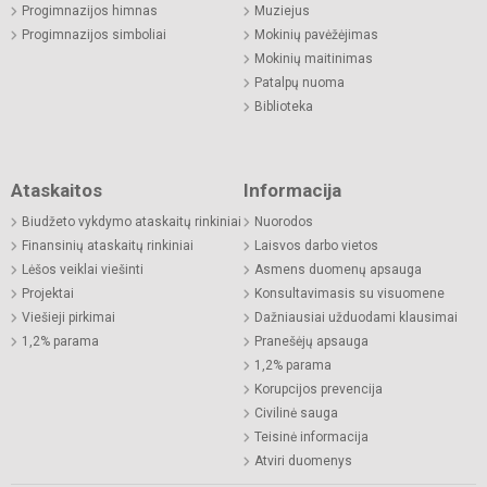
Progimnazijos himnas
Muziejus
Progimnazijos simboliai
Mokinių pavėžėjimas
Mokinių maitinimas
Patalpų nuoma
Biblioteka
Ataskaitos
Informacija
Biudžeto vykdymo ataskaitų rinkiniai
Nuorodos
Finansinių ataskaitų rinkiniai
Laisvos darbo vietos
Lėšos veiklai viešinti
Asmens duomenų apsauga
Projektai
Konsultavimasis su visuomene
Viešieji pirkimai
Dažniausiai užduodami klausimai
1,2% parama
Pranešėjų apsauga
1,2% parama
Korupcijos prevencija
Civilinė sauga
Teisinė informacija
Atviri duomenys