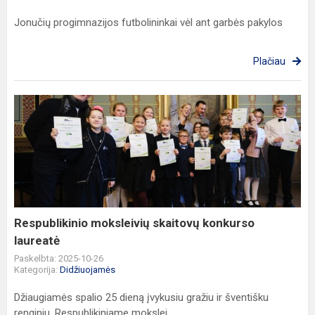
Jonučių progimnazijos futbolininkai vėl ant garbės pakylos
Plačiau
Respublikinio
moksleivių
skaitovų
konkurso
laureatė
Respublikinio moksleivių skaitovų konkurso
laureatė
Paskelbta: 2025-10-26
Kategorija:
Didžiuojamės
Džiaugiamės spalio 25 dieną įvykusiu gražiu ir šventišku
renginiu. Respublikiniame mokslei...