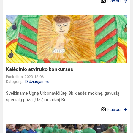
Plačiau
Kalėdinio
atviruko
konkursas
Kalėdinio atviruko konkursas
Paskelbta: 2023-12-06
Kategorija:
Didžiuojamės
Sveikiname Ugnę Urbonavičiūtę, 8b klasės mokinę, gavusią
specialų prizą „Už šiuolaikinį Kr...
Plačiau
Jonučių