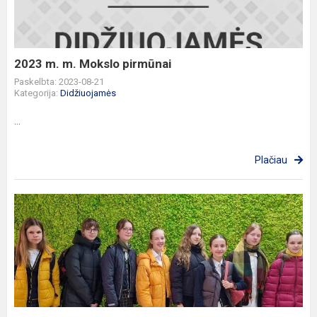
pirmūnai
2023 m. m. Mokslo pirmūnai
Paskelbta: 2023-08-21
Kategorija:
Didžiuojamės
...
Plačiau
SVEIKINAME
LIETUVIŲ
KALBOS
OLIMPIADOS
LAIMĖTOJAS!