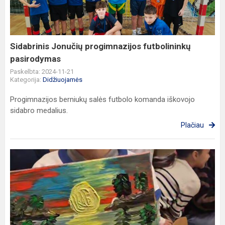
pasirodymas
Sidabrinis Jonučių progimnazijos futbolininkų
pasirodymas
Paskelbta: 2024-11-21
Kategorija:
Didžiuojamės
Progimnazijos berniukų salės futbolo komanda iškovojo
sidabro medalius.
Plačiau
Labai
šiltas
ir
prasmingas
kūrybiškas
projektas