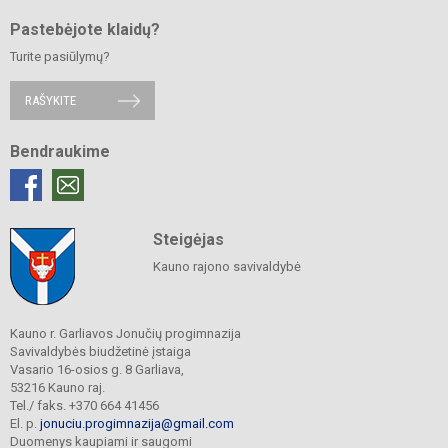
Pastebėjote klaidų?
Turite pasiūlymų?
RAŠYKITE
Bendraukime
Steigėjas
Kauno rajono savivaldybė
Kauno r. Garliavos Jonučių progimnazija
Savivaldybės biudžetinė įstaiga
Vasario 16-osios g. 8 Garliava,
53216 Kauno raj.
Tel./ faks. +370 664 41456
El. p.
jonuciu.progimnazija@gmail.com
Duomenys kaupiami ir saugomi