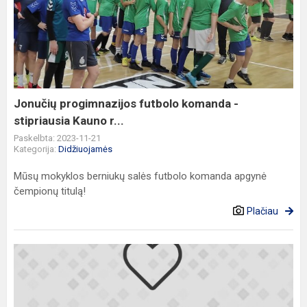
progimnazijos
futbolo
komanda
-
stipriausia
Kauno
r...
Jonučių progimnazijos futbolo komanda -
stipriausia Kauno r...
Paskelbta: 2023-11-21
Kategorija:
Didžiuojamės
Mūsų mokyklos berniukų salės futbolo komanda apgynė
čempionų titulą!
Plačiau
2023
m.
m.
Mokslo