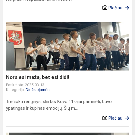
Plačiau
Nors
esi
maža,
bet
esi
didi!
Nors esi maža, bet esi didi!
Paskelbta: 2025-03-13
Kategorija:
Didžiuojamės
Trečiokų renginys, skirtas Kovo 11-ajai paminėti, buvo
ypatingas ir kupinas emocijų. Šių m...
Plačiau