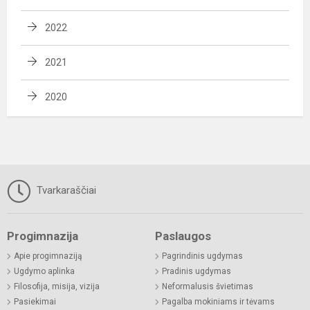
2022
2021
2020
Tvarkaraščiai
Progimnazija
Paslaugos
Apie progimnaziją
Pagrindinis ugdymas
Ugdymo aplinka
Pradinis ugdymas
Filosofija, misija, vizija
Neformalusis švietimas
Pasiekimai
Pagalba mokiniams ir tėvams