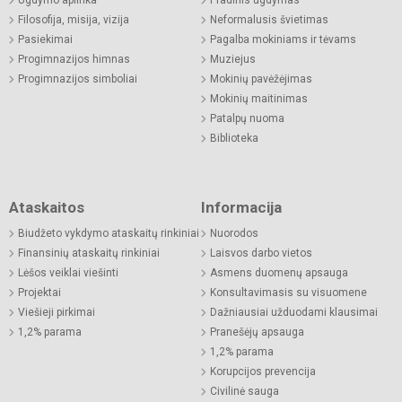
Ugdymo aplinka
Pradinis ugdymas
Filosofija, misija, vizija
Neformalusis švietimas
Pasiekimai
Pagalba mokiniams ir tėvams
Progimnazijos himnas
Muziejus
Progimnazijos simboliai
Mokinių pavėžėjimas
Mokinių maitinimas
Patalpų nuoma
Biblioteka
Ataskaitos
Informacija
Biudžeto vykdymo ataskaitų rinkiniai
Nuorodos
Finansinių ataskaitų rinkiniai
Laisvos darbo vietos
Lėšos veiklai viešinti
Asmens duomenų apsauga
Projektai
Konsultavimasis su visuomene
Viešieji pirkimai
Dažniausiai užduodami klausimai
1,2% parama
Pranešėjų apsauga
1,2% parama
Korupcijos prevencija
Civilinė sauga