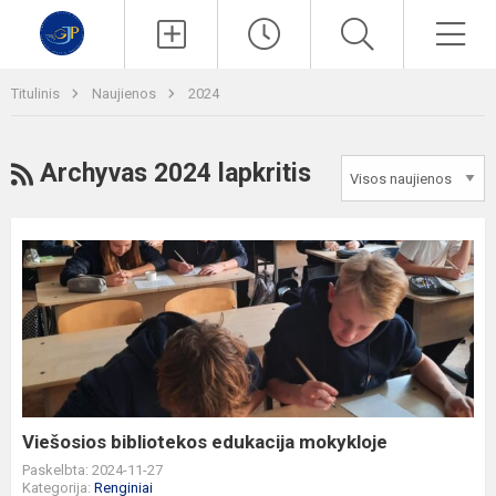
Paieška
Men
Titulinis
Naujienos
2024
RSS
Archyvas 2024 lapkritis
Viešosios
bibliotekos
edukacija
mokykloje
Viešosios bibliotekos edukacija mokykloje
Paskelbta: 2024-11-27
Kategorija:
Renginiai