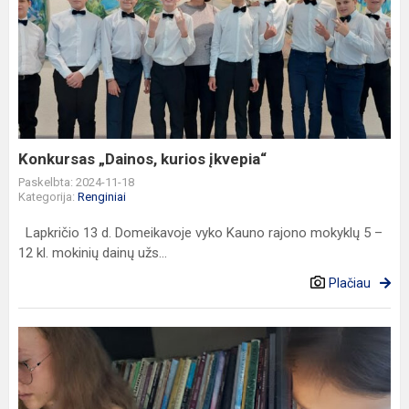
Konkursas
„Dainos,
kurios
įkvepia“
Konkursas „Dainos, kurios įkvepia“
Paskelbta: 2024-11-18
Kategorija:
Renginiai
Lapkričio 13 d. Domeikavoje vyko Kauno rajono mokyklų 5 –
12 kl. mokinių dainų užs...
Plačiau
Etninės
kultūros
būrelyje