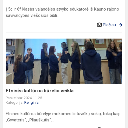
Į 5c ir 6f klasės valandėles atvyko edukatorė iš Kauno rajono
savivaldybės viešosios bibli...
Plačiau
Etninės
kultūros
būrelio
veikla
Etninės kultūros būrelio veikla
Paskelbta: 2024-11-25
Kategorija:
Renginiai
Etninės kultūros būrelyje mokomės lietuviškų šokių, tokių kaip
„Gyvateris“, „Pliauškutis“,...