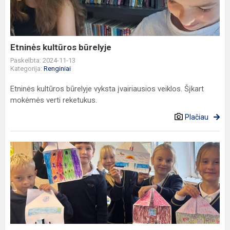
Etninės kultūros būrelyje
Paskelbta: 2024-11-13
Kategorija:
Renginiai
Etninės kultūros būrelyje vyksta įvairiausios veiklos. Šįkart
mokėmės verti reketukus.
Plačiau
TŪM
projektas