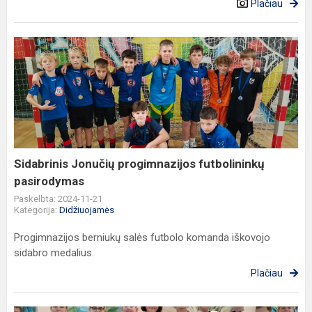
Plačiau
Sidabrinis
Jonučių
progimnazijos
futbolininkų
pasirodymas
Sidabrinis Jonučių progimnazijos futbolininkų
pasirodymas
Paskelbta: 2024-11-21
Kategorija:
Didžiuojamės
Progimnazijos berniukų salės futbolo komanda iškovojo
sidabro medalius.
Plačiau