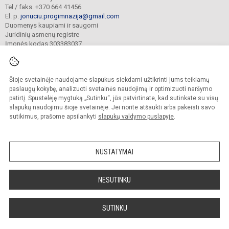
Tel./ faks. +370 664 41456
El. p.
jonuciu.progimnazija@gmail.com
Duomenys kaupiami ir saugomi
Juridinių asmenų registre
Įmonės kodas 303383037
Šioje svetainėje naudojame slapukus siekdami užtikrinti jums teikiamų
© 2023. Kauno r. Garliavos Jonučių progimnazija. Visos teisės saugomos.
Kopijuoti turinį be raštiško progimnazijos sutikimo griežtai draudžiama.
paslaugų kokybę, analizuoti svetainės naudojimą ir optimizuoti naršymo
patirtį. Spustelėję mygtuką „Sutinku“, jūs patvirtinate, kad sutinkate su visų
Prieinamumo paraiška
Slapukų valdymas
slapukų naudojimu šioje svetainėje. Jei norite atšaukti arba pakeisti savo
sutikimus, prašome apsilankyti
slapukų valdymo puslapyje
.
Sumanus būdas atnaujinti
mokyklos interneto
svetainę
NUSTATYMAI
NESUTINKU
SUTINKU