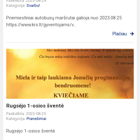
Paskelbta: 2023-08-29
Kategorija:
Svarbu!
Priemiestiniai autobusų maršrutai galioja nuo 2023.08.25
https://www.krs.lt/gyventojams/v...
Plačiau
Rugsėjo
1-
osios
šventė
Rugsėjo 1-osios šventė
Paskelbta: 2023-08-25
Kategorija:
Pranešimai
Rugsėjo 1-osios šventė