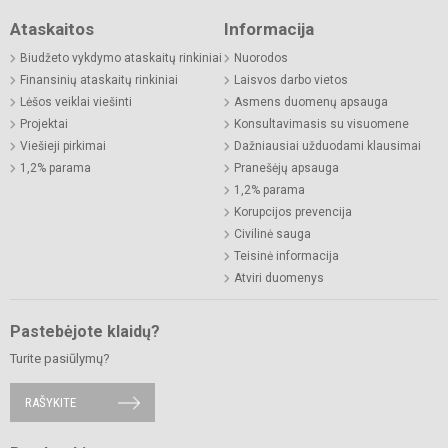
Ataskaitos
Informacija
Biudžeto vykdymo ataskaitų rinkiniai
Nuorodos
Finansinių ataskaitų rinkiniai
Laisvos darbo vietos
Lėšos veiklai viešinti
Asmens duomenų apsauga
Projektai
Konsultavimasis su visuomene
Viešieji pirkimai
Dažniausiai užduodami klausimai
1,2% parama
Pranešėjų apsauga
1,2% parama
Korupcijos prevencija
Civilinė sauga
Teisinė informacija
Atviri duomenys
Pastebėjote klaidų?
Turite pasiūlymų?
RAŠYKITE