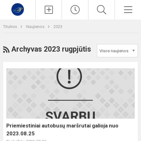
Paieška
Men
Titulinis
Naujienos
2023
RSS
Archyvas 2023 rugpjūtis
Priemiestiniai
autobusų
maršrutai
galioja
nuo
2023.08.25
Priemiestiniai autobusų maršrutai galioja nuo
2023.08.25