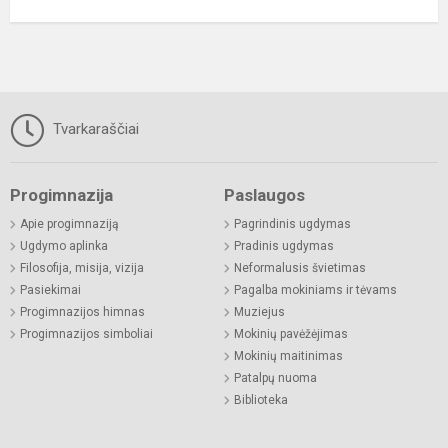
Tvarkaraščiai
Progimnazija
Paslaugos
Apie progimnaziją
Pagrindinis ugdymas
Ugdymo aplinka
Pradinis ugdymas
Filosofija, misija, vizija
Neformalusis švietimas
Pasiekimai
Pagalba mokiniams ir tėvams
Progimnazijos himnas
Muziejus
Progimnazijos simboliai
Mokinių pavėžėjimas
Mokinių maitinimas
Patalpų nuoma
Biblioteka