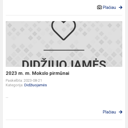
Plačiau
2023
m.
m.
Mokslo
pirmūnai
2023 m. m. Mokslo pirmūnai
Paskelbta: 2023-08-21
Kategorija:
Didžiuojamės
...
Plačiau