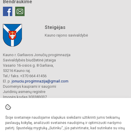
Bendraukime
Steigėjas
Kauno rajono savivaldybė
Kauno r. Garliavos Jonučių progimnazija
Savivaldybės biudžetinė įstaiga
Vasario 16-osios g. 8 Garliava,
53216 Kauno raj.
Tel./ faks. +370 664 41456
El. p.
jonuciu.progimnazija@gmail.com
Duomenys kaupiami ir saugomi
Juridinių asmenų registre
Įmonės kodas 303383037
Šioje svetainėje naudojame slapukus siekdami užtikrinti jums teikiamų
© 2023. Kauno r. Garliavos Jonučių progimnazija. Visos teisės saugomos.
Kopijuoti turinį be raštiško progimnazijos sutikimo griežtai draudžiama.
paslaugų kokybę, analizuoti svetainės naudojimą ir optimizuoti naršymo
patirtį. Spustelėję mygtuką „Sutinku“, jūs patvirtinate, kad sutinkate su visų
Prieinamumo paraiška
Slapukų valdymas