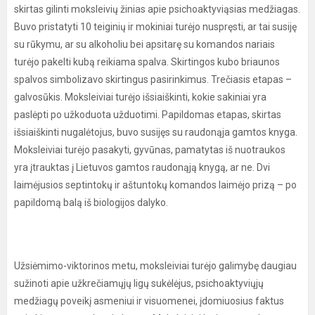
skirtas gilinti moksleivių žinias apie psichoaktyviąsias medžiagas.
Buvo pristatyti 10 teiginių ir mokiniai turėjo nuspręsti, ar tai susiję
su rūkymu, ar su alkoholiu bei apsitarę su komandos nariais
turėjo pakelti kubą reikiama spalva. Skirtingos kubo briaunos
spalvos simbolizavo skirtingus pasirinkimus. Trečiasis etapas –
galvosūkis. Moksleiviai turėjo išsiaiškinti, kokie sakiniai yra
paslėpti po užkoduota užduotimi. Papildomas etapas, skirtas
išsiaiškinti nugalėtojus, buvo susijęs su raudonąja gamtos knyga.
Moksleiviai turėjo pasakyti, gyvūnas, pamatytas iš nuotraukos
yra įtrauktas į Lietuvos gamtos raudonąją knygą, ar ne. Dvi
laimėjusios septintokų ir aštuntokų komandos laimėjo prizą – po
papildomą balą iš biologijos dalyko.
Užsiėmimo-viktorinos metu, moksleiviai turėjo galimybę daugiau
sužinoti apie užkrečiamųjų ligų sukėlėjus, psichoaktyviųjų
medžiagų poveikį asmeniui ir visuomenei, įdomiuosius faktus