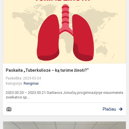
k
t
ž
Paskaita „Tuberkuliozė – ką turime žinoti?“
Paskelbta: 2023-03-24
Kategorija:
Renginiai
2023.03.20 – 2023.03.21 Garliavos Jonučių progimnazijoje visuomenės
sveikatos sp...
Plačiau
P