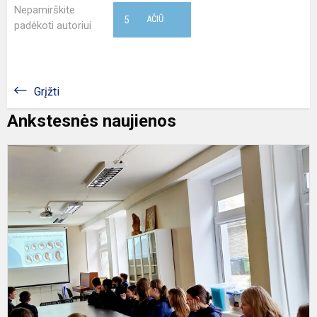
Nepamirškite
5
AČIŪ
padėkoti autoriui
Grįžti
Ankstesnės naujienos
L
u
u