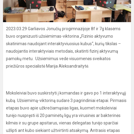
2023.03.29 Garliavos Jonučių progimnazijoje 8f ir 7g klasėms
buvo organizuoti užsiėmimas-viktorina „Fizinio aktyvumo
skatinimas naudojant interaktyviuosius kubus“, kurių tikslas –
naudojantis interaktyviais metodais, skatinti fizinį aktyvumą
pamokų metu. Užsiėmimus vedė visuomenės sveikatos
priežiūros specialistė Marija Aleksandraitytė.
Moksleiviai buvo suskirstyti į komandas ir gavo po 1 interaktyvųjį
kubą. Užsiėmimą-viktoriną sudarė 3 pagrindiniai etapai. Pirmasis
etapas buvo apie užkrečiamąsias ligas, kuomet moksleiviai
turėjo nuspręsti iš 20 paminėtų ligų yra virusinės ar bakterinės
kilmės ir su grupe apsitarus, vienas delegatas turėjo sparčiai
užlipti ant kubo siekiant užtvirtinti atsakymą. Antrasis etapas