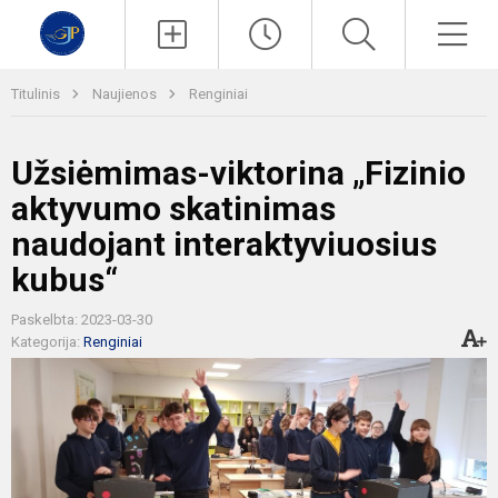
Paieška
Men
Titulinis
Naujienos
Renginiai
Užsiėmimas-viktorina „Fizinio
aktyvumo skatinimas
naudojant interaktyviuosius
kubus“
Paskelbta: 2023-03-30
Kategorija:
Renginiai