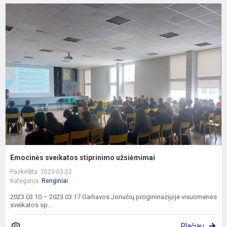
E
s
s
u
Emocinės sveikatos stiprinimo užsiėmimai
Paskelbta: 2023-03-22
Kategorija:
Renginiai
2023.03.10 – 2023.03.17 Garliavos Jonučių progimnazijoje visuomenės
sveikatos sp...
Plačiau