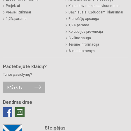
Projektai
Konsultavimasis su visuomene
Viešieji pirkimai
Dažniausiai užduodami klausimai
1,2% parama
Pranešėjų apsauga
1,2% parama
Korupcijos prevencija
Civilinė sauga
Teisinė informacija
Atviri duomenys
Pastebėjote klaidų?
Turite pasiūlymų?
RAŠYKITE
Bendraukime
Steigėjas