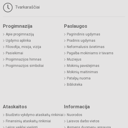
Tvarkaraščiai
Progimnazija
Paslaugos
Apie progimnaziją
Pagrindinis ugdymas
Ugdymo aplinka
Pradinis ugdymas
Filosofija, misija, vizija
Neformalusis švietimas
Pasiekimai
Pagalba mokiniams ir tėvams
Progimnazijos himnas
Muziejus
Progimnazijos simboliai
Mokinių pavėžėjimas
Mokinių maitinimas
Patalpų nuoma
Biblioteka
Ataskaitos
Informacija
Biudžeto vykdymo ataskaitų rinkiniai
Nuorodos
Finansinių ataskaitų rinkiniai
Laisvos darbo vietos
Lėšos veiklai viešinti
Asmens duomenų apsauga