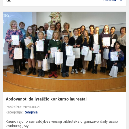
A
d
k
l
Apdovanoti dailyraščio konkurso laureatai
Paskelbta: 2023-03-21
Kategorija:
Renginiai
Kauno rajono savivaldybės viešoji biblioteka organizavo dailyraščio
konkursą „My...