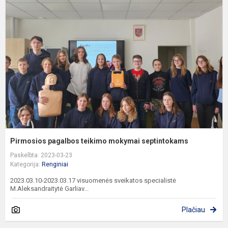
p
t
m
s
Pirmosios pagalbos teikimo mokymai septintokams
Paskelbta: 2023-03-23
Kategorija:
Renginiai
2023.03.10-2023.03.17 visuomenės sveikatos specialistė
M.Aleksandraitytė Garliav...
Plačiau