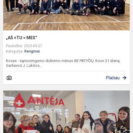
„AŠ +TU = MES“
Paskelbta: 2023-03-27
Kategorija:
Renginiai
Kovas - sąmoningumo didinimo mėnuo BE PATYČIŲ. Kovo 21 dieną
Garliavos J. Lukšos...
Plačiau
„
b
t
ir
s
r