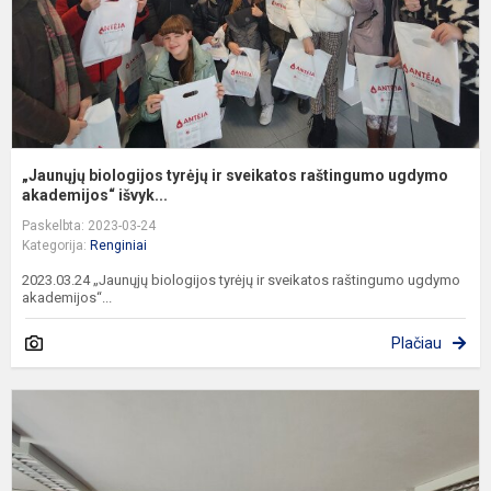
u
a.
„Jaunųjų biologijos tyrėjų ir sveikatos raštingumo ugdymo
akademijos“ išvyk...
Paskelbta: 2023-03-24
Kategorija:
Renginiai
2023.03.24 „Jaunųjų biologijos tyrėjų ir sveikatos raštingumo ugdymo
akademijos“...
Plačiau
S
r
d
u