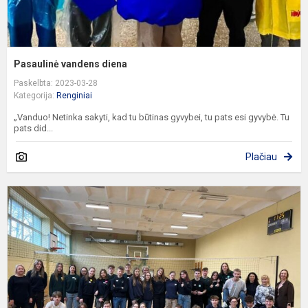
Pasaulinė vandens diena
Paskelbta: 2023-03-28
Kategorija:
Renginiai
„Vanduo! Netinka sakyti, kad tu būtinas gyvybei, tu pats esi gyvybė. Tu
pats did...
Plačiau
„
+
=
M