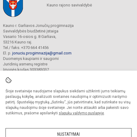
Kauno rajono savivaldybė
Kauno r. Garliavos Jonučių progimnazija
Savivaldybės biudžetinė įstaiga
Vasario 16-osios g. 8 Garliava,
53216 Kauno raj.
Tel./ faks. +370 664 41456
El. p.
jonuciu.progimnazija@gmail.com
Duomenys kaupiami ir saugomi
Juridinių asmenų registre
Įmonės kodas 303383037
Šioje svetainėje naudojame slapukus siekdami užtikrinti jums teikiamų
© 2023. Kauno r. Garliavos Jonučių progimnazija. Visos teisės saugomos.
Kopijuoti turinį be raštiško progimnazijos sutikimo griežtai draudžiama.
paslaugų kokybę, analizuoti svetainės naudojimą ir optimizuoti naršymo
patirtį. Spustelėję mygtuką „Sutinku“, jūs patvirtinate, kad sutinkate su visų
Prieinamumo paraiška
Slapukų valdymas
slapukų naudojimu šioje svetainėje. Jei norite atšaukti arba pakeisti savo
sutikimus, prašome apsilankyti
slapukų valdymo puslapyje
.
Sumanus būdas atnaujinti
mokyklos interneto
svetainę
NUSTATYMAI