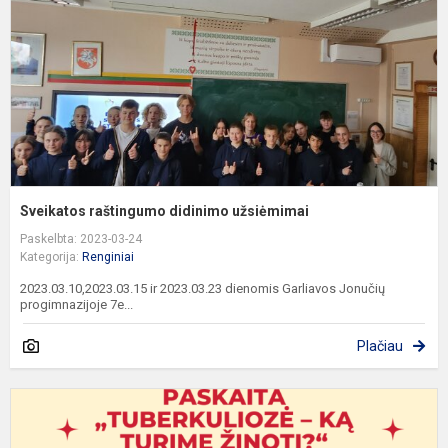
Sveikatos raštingumo didinimo užsiėmimai
Paskelbta: 2023-03-24
Kategorija:
Renginiai
2023.03.10,2023.03.15 ir 2023.03.23 dienomis Garliavos Jonučių
progimnazijoje 7e...
Plačiau
P
„
–