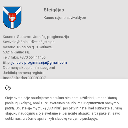
Steigėjas
Kauno rajono savivaldybė
Kauno r. Garliavos Jonučių progimnazija
Savivaldybės biudžetinė įstaiga
Vasario 16-osios g. 8 Garliava,
53216 Kauno raj.
Tel./ faks. +370 664 41456
El. p.
jonuciu.progimnazija@gmail.com
Duomenys kaupiami ir saugomi
Juridinių asmenų registre
Įmonės kodas 303383037
Šioje svetainėje naudojame slapukus siekdami užtikrinti jums teikiamų
© 2023. Kauno r. Garliavos Jonučių progimnazija. Visos teisės saugomos.
Kopijuoti turinį be raštiško progimnazijos sutikimo griežtai draudžiama.
paslaugų kokybę, analizuoti svetainės naudojimą ir optimizuoti naršymo
patirtį. Spustelėję mygtuką „Sutinku“, jūs patvirtinate, kad sutinkate su visų
Prieinamumo paraiška
Slapukų valdymas
slapukų naudojimu šioje svetainėje. Jei norite atšaukti arba pakeisti savo
sutikimus, prašome apsilankyti
slapukų valdymo puslapyje
.
Sumanus būdas atnaujinti
mokyklos interneto