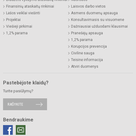
Finansinių ataskaitų rinkiniai
Laisvos darbo vietos
Lėšos veiklai viešinti
Asmens duomenų apsauga
Projektai
Konsultavimasis su visuomene
Viešieji pirkimai
Dažniausiai užduodami klausimai
1,2% parama
Pranešėjų apsauga
1,2% parama
Korupcijos prevencija
Civilinė sauga
Teisinė informacija
Atviri duomenys
Pastebėjote klaidų?
Turite pasiūlymų?
RAŠYKITE
Bendraukime