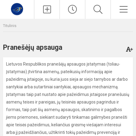
Paieška
Men
Titulinis
Pranešėjų apsauga
Lietuvos Respublikos pranešėjų apsaugos įstatymas (toliau-
Įstatymas) įtvirtina asmenų, pateikusių informaciją apie
pažeidimą įstaigoje, su kuria juos sieja ar siejo tarnybos ar darbo
santykiai arba sutartiniai santykiai, apsaugos mechanizmą.
Įstatymas taip pat nustato apie pažeidimus įstaigose pranešusių
asmenų teises ir pareigas, jų teisinės apsaugos pagrindus ir
formas, taip pat šių asmenų apsaugos, skatinimo ir pagalbos
jiems priemones, siekiant sudaryti tinkamas galimybes pranešti
apie teisės pažeidimus, keliančius grėsmę viešajam interesui
arba jį pažeidžiančius, užtikrinti tokių pažeidimų prevenciją ir