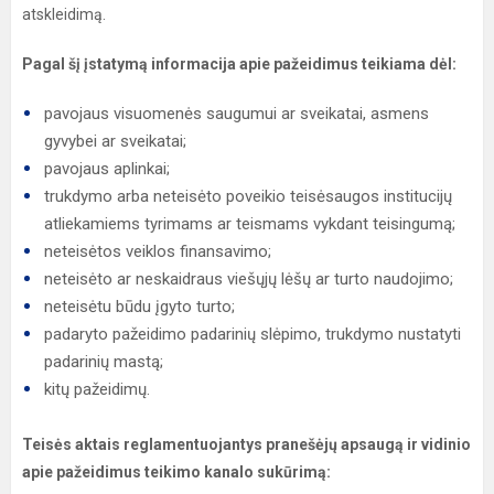
atskleidimą.
Pagal šį įstatymą informacija apie pažeidimus teikiama dėl:
pavojaus visuomenės saugumui ar sveikatai, asmens
gyvybei ar sveikatai;
pavojaus aplinkai;
trukdymo arba neteisėto poveikio teisėsaugos institucijų
atliekamiems tyrimams ar teismams vykdant teisingumą;
neteisėtos veiklos finansavimo;
neteisėto ar neskaidraus viešųjų lėšų ar turto naudojimo;
neteisėtu būdu įgyto turto;
padaryto pažeidimo padarinių slėpimo, trukdymo nustatyti
padarinių mastą;
kitų pažeidimų.
Teisės aktais reglamentuojantys pranešėjų apsaugą ir vidinio
apie pažeidimus teikimo kanalo sukūrimą: