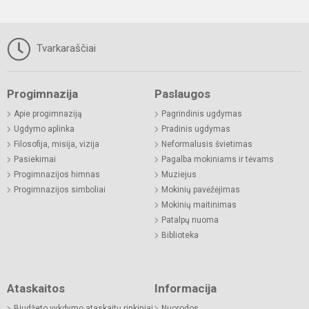
Tvarkaraščiai
Progimnazija
Paslaugos
Apie progimnaziją
Pagrindinis ugdymas
Ugdymo aplinka
Pradinis ugdymas
Filosofija, misija, vizija
Neformalusis švietimas
Pasiekimai
Pagalba mokiniams ir tėvams
Progimnazijos himnas
Muziejus
Progimnazijos simboliai
Mokinių pavėžėjimas
Mokinių maitinimas
Patalpų nuoma
Biblioteka
Ataskaitos
Informacija
Biudžeto vykdymo ataskaitų rinkiniai
Nuorodos