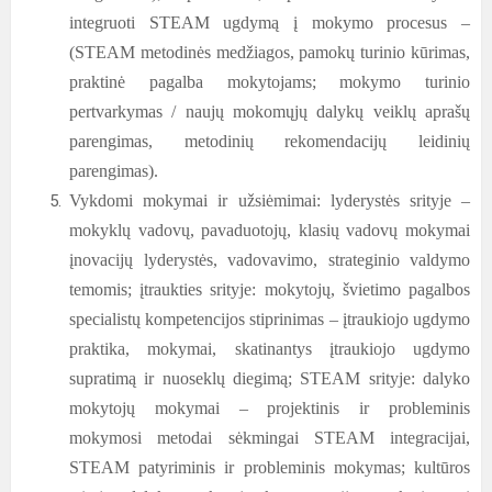
integruoti STEAM ugdymą į mokymo procesus –
(STEAM metodinės medžiagos, pamokų turinio kūrimas,
praktinė pagalba mokytojams; mokymo turinio
pertvarkymas / naujų mokomųjų dalykų veiklų aprašų
parengimas, metodinių rekomendacijų leidinių
parengimas).
Vykdomi mokymai ir užsiėmimai: lyderystės srityje –
mokyklų vadovų, pavaduotojų, klasių vadovų mokymai
įnovacijų lyderystės, vadovavimo, strateginio valdymo
temomis; įtraukties srityje: mokytojų, švietimo pagalbos
specialistų kompetencijos stiprinimas – įtraukiojo ugdymo
praktika, mokymai, skatinantys įtraukiojo ugdymo
supratimą ir nuoseklų diegimą; STEAM srityje: dalyko
mokytojų mokymai – projektinis ir probleminis
mokymosi metodai sėkmingai STEAM integracijai,
STEAM patyriminis ir probleminis mokymas; kultūros