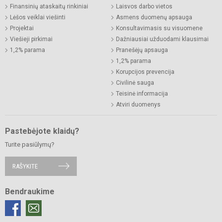
Finansinių ataskaitų rinkiniai
Laisvos darbo vietos
Lėšos veiklai viešinti
Asmens duomenų apsauga
Projektai
Konsultavimasis su visuomene
Viešieji pirkimai
Dažniausiai užduodami klausimai
1,2% parama
Pranešėjų apsauga
1,2% parama
Korupcijos prevencija
Civilinė sauga
Teisinė informacija
Atviri duomenys
Pastebėjote klaidų?
Turite pasiūlymų?
RAŠYKITE
Bendraukime