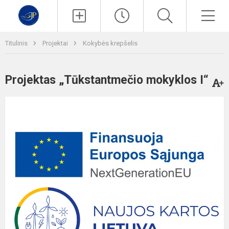
Paieška
Men
Titulinis
Projektai
Kokybės krepšelis
Projektas „Tūkstantmečio mokyklos I“