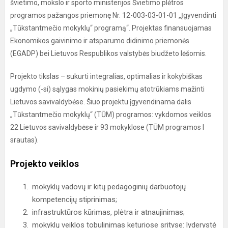
švietimo, mokslo ir sporto ministerijos Švietimo plėtros
programos pažangos priemonę Nr. 12-003-03-01-01 „Įgyvendinti
„Tūkstantmečio mokyklų“ programą“. Projektas finansuojamas
Ekonomikos gaivinimo ir atsparumo didinimo priemonės
(EGADP) bei Lietuvos Respublikos valstybės biudžeto lėšomis.
Projekto tikslas – sukurti integralias, optimalias ir kokybiškas
ugdymo (-si) sąlygas mokinių pasiekimų atotrūkiams mažinti
Lietuvos savivaldybėse. Šiuo projektu įgyvendinama dalis
„Tūkstantmečio mokyklų“ (TŪM) programos: vykdomos veiklos
22 Lietuvos savivaldybėse ir 93 mokyklose (TŪM programos I
srautas).
Projekto veiklos
mokyklų vadovų ir kitų pedagoginių darbuotojų
kompetencijų stiprinimas;
infrastruktūros kūrimas, plėtra ir atnaujinimas;
mokyklų veiklos tobulinimas keturiose srityse: lyderystė