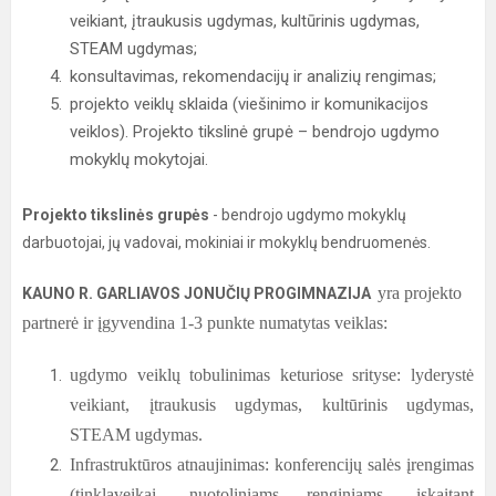
veikiant, įtraukusis ugdymas, kultūrinis ugdymas,
STEAM ugdymas;
konsultavimas, rekomendacijų ir analizių rengimas;
projekto veiklų sklaida (viešinimo ir komunikacijos
veiklos). Projekto tikslinė grupė – bendrojo ugdymo
mokyklų mokytojai.
Projekto tikslinės grupės
- bendrojo ugdymo mokyklų
darbuotojai, jų vadovai, mokiniai ir mokyklų bendruomenės.
yra projekto
KAUNO R. GARLIAVOS JONUČIŲ PROGIMNAZIJA
partnerė ir įgyvendina 1-3 punkte numatytas veiklas:
ugdymo veiklų tobulinimas keturiose srityse: lyderystė
veikiant, įtraukusis ugdymas, kultūrinis ugdymas,
STEAM ugdymas.
Infrastruktūros atnaujinimas: konferencijų salės įrengimas
(tinklaveikai, nuotoliniams renginiams, įskaitant