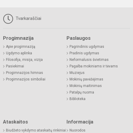
Tvarkaraščiai
Progimnazija
Paslaugos
Apie progimnaziją
Pagrindinis ugdymas
Ugdymo aplinka
Pradinis ugdymas
Filosofija, misija, vizija
Neformalusis švietimas
Pasiekimai
Pagalba mokiniams ir tėvams
Progimnazijos himnas
Muziejus
Progimnazijos simboliai
Mokinių pavėžėjimas
Mokinių maitinimas
Patalpų nuoma
Biblioteka
Ataskaitos
Informacija
Biudžeto vykdymo ataskaitų rinkiniai
Nuorodos