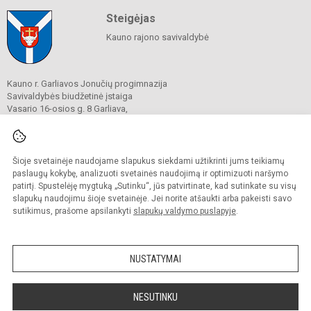
Steigėjas
Kauno rajono savivaldybė
Kauno r. Garliavos Jonučių progimnazija
Savivaldybės biudžetinė įstaiga
Vasario 16-osios g. 8 Garliava,
53216 Kauno raj.
Tel./ faks. +370 664 41456
El. p.
jonuciu.progimnazija@gmail.com
Duomenys kaupiami ir saugomi
Šioje svetainėje naudojame slapukus siekdami užtikrinti jums teikiamų
Juridinių asmenų registre
paslaugų kokybę, analizuoti svetainės naudojimą ir optimizuoti naršymo
Įmonės kodas 303383037
patirtį. Spustelėję mygtuką „Sutinku“, jūs patvirtinate, kad sutinkate su visų
slapukų naudojimu šioje svetainėje. Jei norite atšaukti arba pakeisti savo
sutikimus, prašome apsilankyti
slapukų valdymo puslapyje
.
© 2023. Kauno r. Garliavos Jonučių progimnazija. Visos teisės saugomos.
Kopijuoti turinį be raštiško progimnazijos sutikimo griežtai draudžiama.
NUSTATYMAI
Prieinamumo paraiška
Slapukų valdymas
Sumanus būdas atnaujinti
NESUTINKU
mokyklos interneto
svetainę