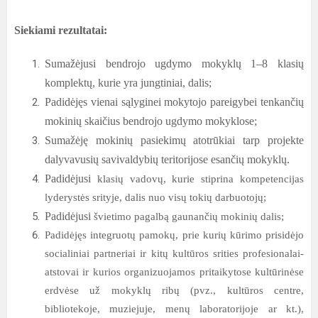
Siekiami rezultatai:
Sumažėjusi bendrojo ugdymo mokyklų 1–8 klasių
komplektų, kurie yra jungtiniai, dalis;
Padidėjęs vienai sąlyginei mokytojo pareigybei tenkančių
mokinių skaičius bendrojo ugdymo mokyklose;
Sumažėję mokinių pasiekimų atotrūkiai tarp projekte
dalyvavusių savivaldybių teritorijose esančių mokyklų.
Padidėjusi
klasių vadovų, kurie stiprina kompetencijas
lyderystės srityje, dalis nuo visų tokių darbuotojų;
Padidėjusi
švietimo pagalbą gaunančių mokinių dalis;
Padidėjęs integruotų pamokų, prie kurių kūrimo prisidėjo
socialiniai partneriai ir kitų kultūros srities profesionalai-
atstovai ir kurios organizuojamos pritaikytose kultūrinėse
erdvėse už mokyklų ribų (pvz., kultūros centre,
bibliotekoje, muziejuje, menų laboratorijoje ar kt.),