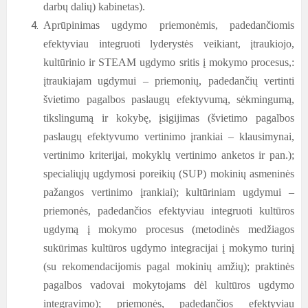
darbų dalių) kabinetas).
Aprūpinimas ugdymo priemonėmis, padedančiomis
efektyviau integruoti lyderystės veikiant, įtraukiojo,
kultūrinio ir STEAM ugdymo sritis į mokymo procesus,:
įtraukiajam ugdymui – priemonių, padedančių vertinti
švietimo pagalbos paslaugų efektyvumą, sėkmingumą,
tikslingumą ir kokybę, įsigijimas (švietimo pagalbos
paslaugų efektyvumo vertinimo įrankiai – klausimynai,
vertinimo kriterijai, mokyklų vertinimo anketos ir pan.);
specialiųjų ugdymosi poreikių (SUP) mokinių asmeninės
pažangos vertinimo įrankiai); kultūriniam ugdymui –
priemonės, padedančios efektyviau integruoti kultūros
ugdymą į mokymo procesus (metodinės medžiagos
sukūrimas kultūros ugdymo integracijai į mokymo turinį
(su rekomendacijomis pagal mokinių amžių); praktinės
pagalbos vadovai mokytojams dėl kultūros ugdymo
integravimo); priemonės, padedančios efektyviau