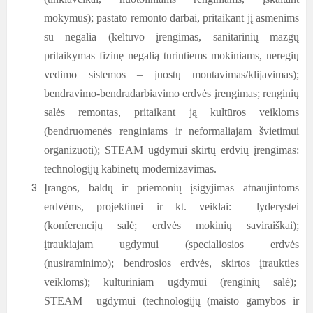
mokymus); pastato remonto darbai, pritaikant jį asmenims
su negalia (keltuvo įrengimas, sanitarinių mazgų
pritaikymas fizinę negalią turintiems mokiniams, neregių
vedimo sistemos – juostų montavimas/klijavimas);
bendravimo-bendradarbiavimo erdvės įrengimas; renginių
salės remontas, pritaikant ją kultūros veikloms
(bendruomenės renginiams ir neformaliajam švietimui
organizuoti); STEAM ugdymui skirtų erdvių įrengimas:
technologijų kabinetų modernizavimas.
Į
rangos, baldų ir priemonių įsigyjimas atnaujintoms
erdvėms, projektinei ir kt. veiklai:
lyderystei
(konferencijų salė; erdvės mokinių saviraiškai);
įtraukiajam ugdymui (specialiosios erdvės
(nusiraminimo); bendrosios erdvės, skirtos įtraukties
veikloms); kultūriniam ugdymui (renginių salė);
STEAM ugdymui (technologijų (maisto gamybos ir