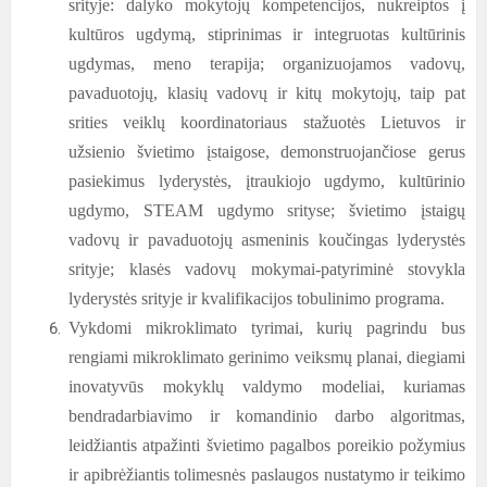
srityje: dalyko mokytojų kompetencijos, nukreiptos į
kultūros ugdymą, stiprinimas ir integruotas kultūrinis
ugdymas, meno terapija; organizuojamos vadovų,
pavaduotojų, klasių vadovų ir kitų mokytojų, taip pat
srities veiklų koordinatoriaus stažuotės Lietuvos ir
užsienio švietimo įstaigose, demonstruojančiose gerus
pasiekimus lyderystės, įtraukiojo ugdymo, kultūrinio
ugdymo, STEAM ugdymo srityse; švietimo įstaigų
vadovų ir pavaduotojų asmeninis koučingas lyderystės
srityje; klasės vadovų mokymai-patyriminė stovykla
lyderystės srityje ir kvalifikacijos tobulinimo programa.
Vykdomi mikroklimato tyrimai, kurių pagrindu bus
rengiami mikroklimato gerinimo veiksmų planai, diegiami
inovatyvūs mokyklų valdymo modeliai, kuriamas
bendradarbiavimo ir komandinio darbo algoritmas,
leidžiantis atpažinti švietimo pagalbos poreikio požymius
ir apibrėžiantis tolimesnės paslaugos nustatymo ir teikimo