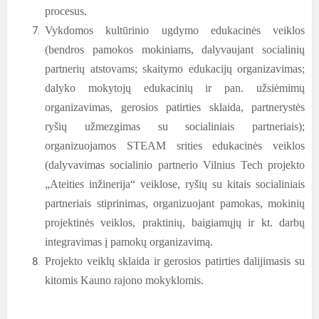
procesus.
Vykdomos kultūrinio ugdymo edukacinės veiklos
(bendros pamokos mokiniams, dalyvaujant socialinių
partnerių atstovams; skaitymo edukacijų organizavimas;
dalyko mokytojų edukacinių ir pan. užsiėmimų
organizavimas, gerosios patirties sklaida, partnerystės
ryšių užmezgimas su socialiniais partneriais);
organizuojamos STEAM srities edukacinės veiklos
(dalyvavimas socialinio partnerio Vilnius Tech projekto
„Ateities inžinerija“ veiklose, ryšių su kitais socialiniais
partneriais stiprinimas, organizuojant pamokas, mokinių
projektinės veiklos, praktinių, baigiamųjų ir kt. darbų
integravimas į pamokų organizavimą.
Projekto veiklų sklaida ir gerosios patirties dalijimasis su
kitomis Kauno rajono mokyklomis.