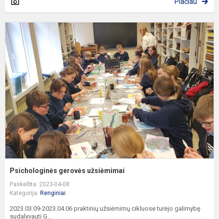
Plačiau
P
g
u
Psichologinės gerovės užsiėmimai
Paskelbta: 2023-04-08
Kategorija:
Renginiai
2023.03.09-2023.04.06 praktinių užsiėmimų cikluose turėjo galimybę
sudalyvauti G...