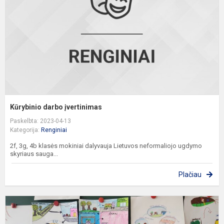
Kūrybinio darbo įvertinimas
Paskelbta: 2023-04-13
Kategorija:
Renginiai
2f, 3g, 4b klasės mokiniai dalyvauja Lietuvos neformaliojo ugdymo
skyriaus sauga...
Plačiau
P
į