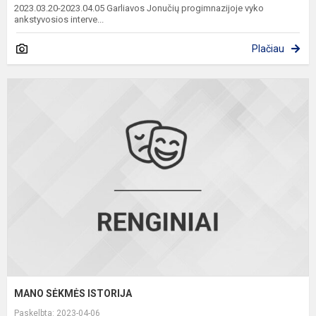
2023.03.20-2023.04.05 Garliavos Jonučių progimnazijoje vyko
ankstyvosios interve...
Plačiau
S
I
MANO SĖKMĖS ISTORIJA
Paskelbta: 2023-04-06