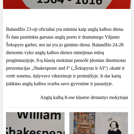
Balandžio 23-oji oficialiai yra minima kaip anglų kalbos diena.
Ši data pasirinkta garsaus anglų poeto ir dramaturgo Viljamo
Šekspyro garbei, nes tai yra jo gimimo diena. Balandžio 24-28
dienomis vyko anglų kalbos dienos minėjimas mūsų
progimnazijoje. 8-ų klasių mokiniai paruošė įdomias iliustruotas
prezentacijas „Shakespeare and I“ („Šekspyras ir Aš“) ,skaitė ir
vertė sonetus, dalyvavo viktorinoje ir protmūšyje. Ir dar kartą
įsitikino anglų kalbos svarba savo gyvenime ir pasaulyje.
Anglų kalbą 8-ose klasėse dėstantys mokytojai