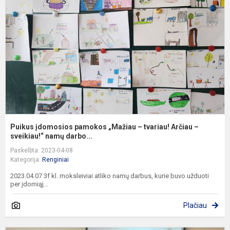
p
„
–
t
A
–
s
Puikus įdomosios pamokos „Mažiau – tvariau! Arčiau –
sveikiau!“ namų darbo...
Paskelbta: 2023-04-08
Kategorija:
Renginiai
2023.04.07 3f kl. moksleiviai atliko namų darbus, kurie buvo užduoti
per įdomiąj...
Plačiau