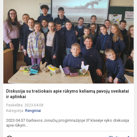
D
s
t
a
r
k
p
s
Diskusija su trečiokais apie rūkymo keliamą pavojų sveikatai
ir aplinkai
Paskelbta: 2023-04-08
Kategorija:
Renginiai
2023.04.07 Garliavos Jonučių progimnazijoje 3f klasėje vyko diskusija
apie rūkym...