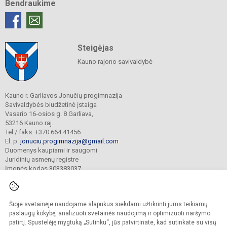
Bendraukime
Steigėjas
Kauno rajono savivaldybė
Kauno r. Garliavos Jonučių progimnazija
Savivaldybės biudžetinė įstaiga
Vasario 16-osios g. 8 Garliava,
53216 Kauno raj.
Tel./ faks. +370 664 41456
El. p.
jonuciu.progimnazija@gmail.com
Duomenys kaupiami ir saugomi
Juridinių asmenų registre
Įmonės kodas 303383037
Šioje svetainėje naudojame slapukus siekdami užtikrinti jums teikiamų
© 2023. Kauno r. Garliavos Jonučių progimnazija. Visos teisės saugomos.
Kopijuoti turinį be raštiško progimnazijos sutikimo griežtai draudžiama.
paslaugų kokybę, analizuoti svetainės naudojimą ir optimizuoti naršymo
patirtį. Spustelėję mygtuką „Sutinku“, jūs patvirtinate, kad sutinkate su visų
Prieinamumo paraiška
Slapukų valdymas