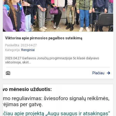
Viktorina apie pirmosios pagalbos suteikimą
Paskelbta: 2023-04-27
Kategorija:
Renginiai
2023.04.27 Garliavos Jonučių progimnazijoje 5c klasė dalyvavo
viktorinoje, skirt...
Plačiau
„
s
ir
a