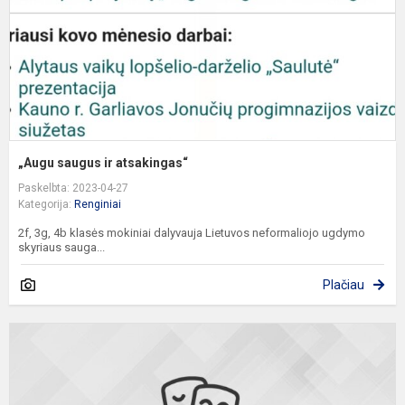
„Augu saugus ir atsakingas“
Paskelbta: 2023-04-27
Kategorija:
Renginiai
2f, 3g, 4b klasės mokiniai dalyvauja Lietuvos neformaliojo ugdymo
skyriaus sauga...
Plačiau
K
d
į