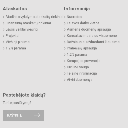
Ataskaitos
Informacija
Biudžeto vykdymo ataskaitų rinkiniai
Nuorodos
Finansinių ataskaitų rinkiniai
Laisvos darbo vietos
Lėšos veiklai viešinti
Asmens duomenų apsauga
Projektai
Konsultavimasis su visuomene
Viešieji pirkimai
Dažniausiai užduodami klausimai
1,2% parama
Pranešėjų apsauga
1,2% parama
Korupcijos prevencija
Civilinė sauga
Teisinė informacija
Atviri duomenys
Pastebėjote klaidų?
Turite pasiūlymų?
RAŠYKITE