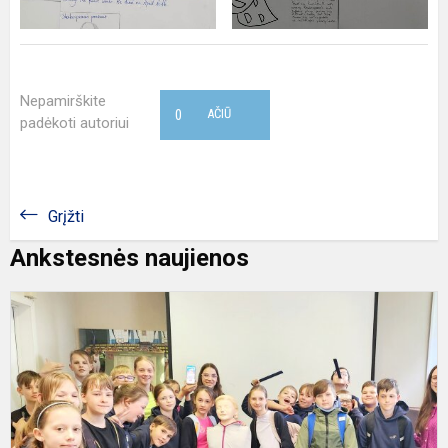
Nepamirškite
0
AČIŪ
padėkoti autoriui
Grįžti
Ankstesnės naujienos
V
a
p
p
s