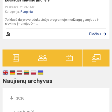
Edukacija siuvimo įmonėje
Paskelbta: 2023-04-05
Kategorija:
Renginiai
7b klasė dalyvavo edukacinėje programoje medžiagų gamybos ir
siuvimo įmonėje „Om...
Plačiau
Naujienų archyvas
2026
BIRŽELIS (4)