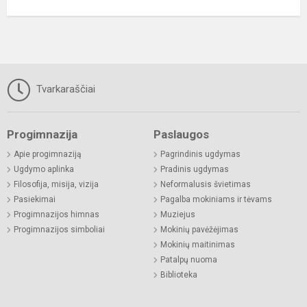
Tvarkaraščiai
Progimnazija
Paslaugos
Apie progimnaziją
Pagrindinis ugdymas
Ugdymo aplinka
Pradinis ugdymas
Filosofija, misija, vizija
Neformalusis švietimas
Pasiekimai
Pagalba mokiniams ir tėvams
Progimnazijos himnas
Muziejus
Progimnazijos simboliai
Mokinių pavėžėjimas
Mokinių maitinimas
Patalpų nuoma
Biblioteka