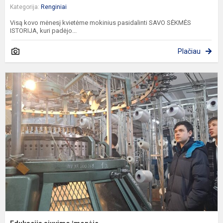
Kategorija:
Renginiai
Visą kovo mėnesį kvietėme mokinius pasidalinti SAVO SĖKMĖS
ISTORIJA, kuri padėjo...
Plačiau
E
s
į