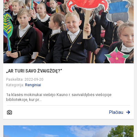
Ž
„AR TURI SAVO ŽVAIGŽDĘ?“
Paskelbta: 2022-09-20
Kategorija:
Renginiai
1a klasės mokinukai viešėjo Kauno r. savivaldybės viešojoje
bibliotekoje, kur pr...
Plačiau
T
a