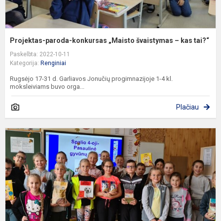
Projektas-paroda-konkursas „Maisto švaistymas – kas tai?“
Paskelbta: 2022-10-11
Kategorija:
Renginiai
Rugsėjo 17-31 d. Garliavos Jonučių progimnazijoje 1-4 kl.
moksleiviams buvo orga...
Plačiau
S
4
oj
–
P
g
d