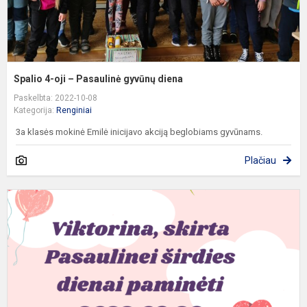
Spalio 4-oji – Pasaulinė gyvūnų diena
Paskelbta: 2022-10-08
Kategorija:
Renginiai
3a klasės mokinė Emilė inicijavo akciją beglobiams gyvūnams.
Plačiau
V
s
P
š
d
p