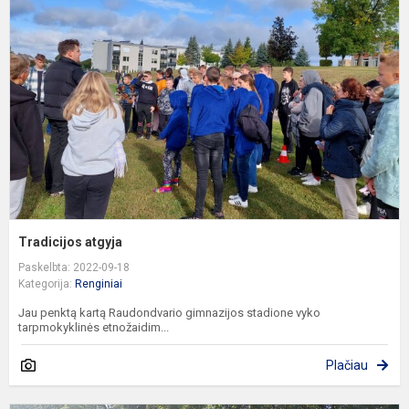
Tradicijos atgyja
Paskelbta: 2022-09-18
Kategorija:
Renginiai
Jau penktą kartą Raudondvario gimnazijos stadione vyko
tarpmokyklinės etnožaidim...
Plačiau