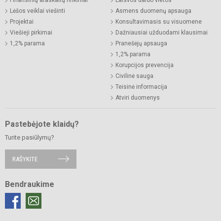
Lėšos veiklai viešinti
Asmens duomenų apsauga
Projektai
Konsultavimasis su visuomene
Viešieji pirkimai
Dažniausiai užduodami klausimai
1,2% parama
Pranešėjų apsauga
1,2% parama
Korupcijos prevencija
Civilinė sauga
Teisinė informacija
Atviri duomenys
Pastebėjote klaidų?
Turite pasiūlymų?
RAŠYKITE
Bendraukime