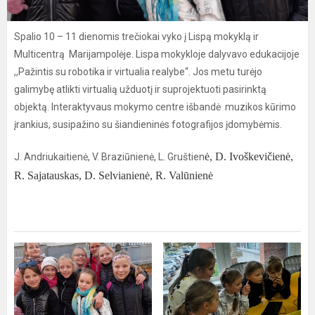
Spalio 10 – 11 dienomis trečiokai vyko į Lispą mokyklą ir
Multicentrą Marijampolėje. Lispa mokykloje dalyvavo edukacijoje
,,Pažintis su robotika ir virtualia realybe“. Jos metu turėjo
galimybę atlikti virtualią užduotį ir suprojektuoti pasirinktą
objektą. Interaktyvaus mokymo centre išbandė muzikos kūrimo
įrankius, susipažino su šiandieninės fotografijos įdomybėmis.
ė, D. Ivoškevičienė,
J. Andriukaitienė, V. Braziūnienė, L. Gruštien
R. Sajatauskas, D. Selvianienė, R. Valūnienė