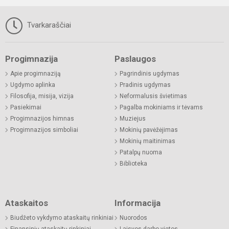
Tvarkaraščiai
Progimnazija
Paslaugos
Apie progimnaziją
Pagrindinis ugdymas
Ugdymo aplinka
Pradinis ugdymas
Filosofija, misija, vizija
Neformalusis švietimas
Pasiekimai
Pagalba mokiniams ir tėvams
Progimnazijos himnas
Muziejus
Progimnazijos simboliai
Mokinių pavėžėjimas
Mokinių maitinimas
Patalpų nuoma
Biblioteka
Ataskaitos
Informacija
Biudžeto vykdymo ataskaitų rinkiniai
Nuorodos
Finansinių ataskaitų rinkiniai
Laisvos darbo vietos