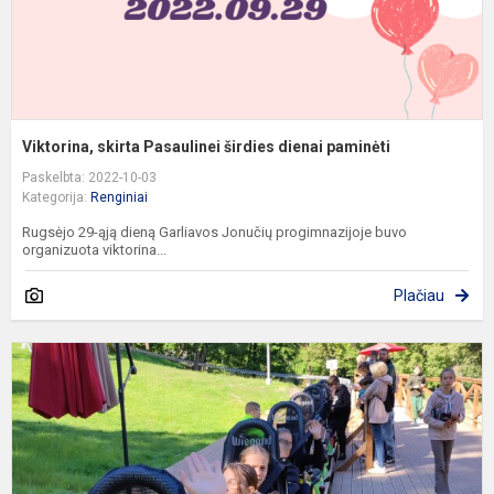
Viktorina, skirta Pasaulinei širdies dienai paminėti
Paskelbta: 2022-10-03
Kategorija:
Renginiai
Rugsėjo 29-ąją dieną Garliavos Jonučių progimnazijoje buvo
organizuota viktorina...
Plačiau
5
K
V
K
R
M