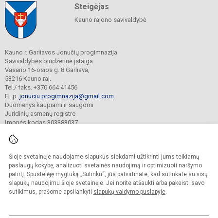
Steigėjas
Kauno rajono savivaldybė
Kauno r. Garliavos Jonučių progimnazija
Savivaldybės biudžetinė įstaiga
Vasario 16-osios g. 8 Garliava,
53216 Kauno raj.
Tel./ faks. +370 664 41456
El. p.
jonuciu.progimnazija@gmail.com
Duomenys kaupiami ir saugomi
Juridinių asmenų registre
Įmonės kodas 303383037
Šioje svetainėje naudojame slapukus siekdami užtikrinti jums teikiamų
© 2023. Kauno r. Garliavos Jonučių progimnazija. Visos teisės saugomos.
Kopijuoti turinį be raštiško progimnazijos sutikimo griežtai draudžiama.
paslaugų kokybę, analizuoti svetainės naudojimą ir optimizuoti naršymo
patirtį. Spustelėję mygtuką „Sutinku“, jūs patvirtinate, kad sutinkate su visų
Prieinamumo paraiška
Slapukų valdymas
slapukų naudojimu šioje svetainėje. Jei norite atšaukti arba pakeisti savo
sutikimus, prašome apsilankyti
slapukų valdymo puslapyje
.
Sumanus būdas atnaujinti
mokyklos interneto
svetainę