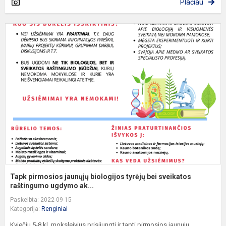
Plačiau
T
p
j
b
t
b
s
ra
Tapk pirmosios jaunųjų biologijos tyrėjų bei sveikatos
raštingumo ugdymo ak...
Paskelbta: 2022-09-15
Kategorija:
Renginiai
Kviečiu 5-8 kl. moksleivius prisijungti ir tapti pirmosios jaunųjų