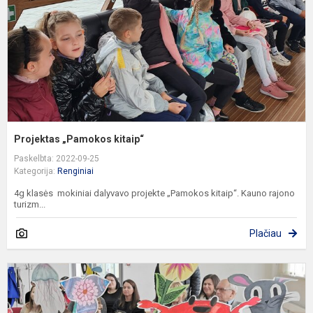
Projektas „Pamokos kitaip“
Paskelbta: 2022-09-25
Kategorija:
Renginiai
4g klasės mokiniai dalyvavo projekte „Pamokos kitaip“. Kauno rajono
turizm...
Plačiau
„
T
S