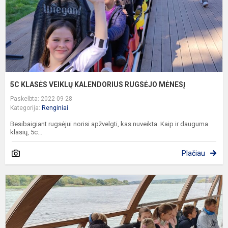
5C KLASĖS VEIKLŲ KALENDORIUS RUGSĖJO MĖNESĮ
Paskelbta: 2022-09-28
Kategorija:
Renginiai
Besibaigiant rugsėjui norisi apžvelgti, kas nuveikta. Kaip ir dauguma
klasių, 5c...
Plačiau
P
„
k