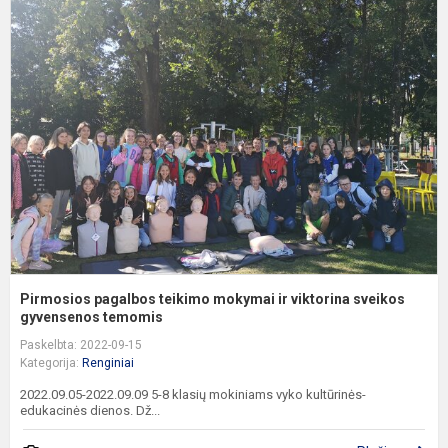
P
p
t
m
ir
v
s
gy
Pirmosios pagalbos teikimo mokymai ir viktorina sveikos
gyvensenos temomis
Paskelbta: 2022-09-15
Kategorija:
Renginiai
2022.09.05-2022.09.09 5-8 klasių mokiniams vyko kultūrinės-
edukacinės dienos. Dž...