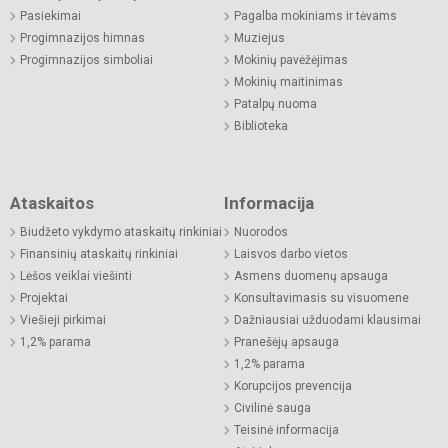
Pasiekimai
Pagalba mokiniams ir tėvams
Progimnazijos himnas
Muziejus
Progimnazijos simboliai
Mokinių pavėžėjimas
Mokinių maitinimas
Patalpų nuoma
Biblioteka
Ataskaitos
Informacija
Biudžeto vykdymo ataskaitų rinkiniai
Nuorodos
Finansinių ataskaitų rinkiniai
Laisvos darbo vietos
Lėšos veiklai viešinti
Asmens duomenų apsauga
Projektai
Konsultavimasis su visuomene
Viešieji pirkimai
Dažniausiai užduodami klausimai
1,2% parama
Pranešėjų apsauga
1,2% parama
Korupcijos prevencija
Civilinė sauga
Teisinė informacija