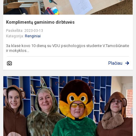
Komplimentų gaminimo dirbtuvės
Paskelbta: 2023-03-13
Kategorija:
Renginiai
3a klasė kovo 10 dieną su VDU psichologijos studente V.Tamošiūnaite
ir mokyklos...
Plačiau
S
e
u