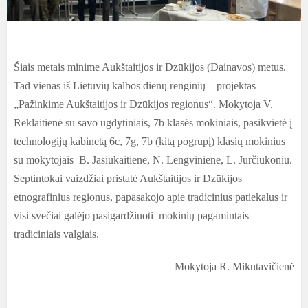
Šiais metais minime Aukštaitijos ir Dzūkijos (Dainavos) metus.
Tad vienas iš Lietuvių kalbos dienų renginių – projektas
„Pažinkime Aukštaitijos ir Dzūkijos regionus“. Mokytoja V.
Reklaitienė su savo ugdytiniais, 7b klasės mokiniais, pasikvietė į
technologijų kabinetą 6c, 7g, 7b (kitą pogrupį) klasių mokinius
su mokytojais B. Jasiukaitiene, N. Lengviniene, L. Jurčiukoniu.
Septintokai vaizdžiai pristatė Aukštaitijos ir Dzūkijos
etnografinius regionus, papasakojo apie tradicinius patiekalus ir
visi svečiai galėjo pasigardžiuoti mokinių pagamintais
tradiciniais valgiais.
Mokytoja R. Mikutavičienė