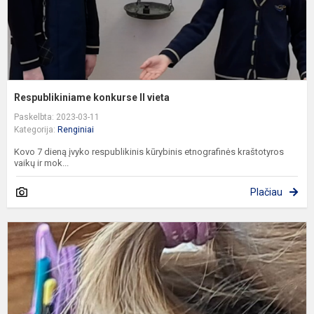
Respublikiniame konkurse II vieta
Paskelbta: 2023-03-11
Kategorija:
Renginiai
Kovo 7 dieną įvyko respublikinis kūrybinis etnografinės kraštotyros
vaikų ir mok...
Plačiau
L
d