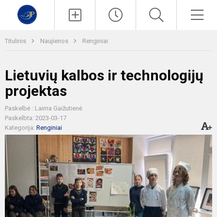
Paieška
Men
Titulinis
Naujienos
Renginiai
Lietuvių kalbos ir technologijų
projektas
Paskelbė : Laima Gaižutienė
Paskelbta: 2023-03-17
Kategorija:
Renginiai