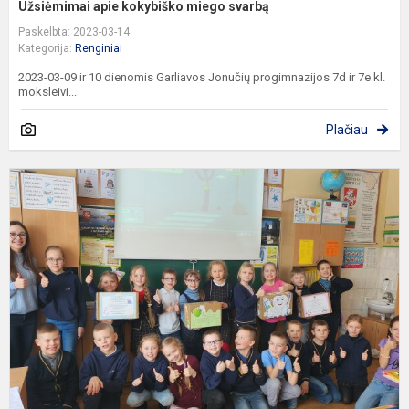
Užsiėmimai apie kokybiško miego svarbą
Paskelbta: 2023-03-14
Kategorija:
Renginiai
2023-03-09 ir 10 dienomis Garliavos Jonučių progimnazijos 7d ir 7e kl.
moksleivi...
Plačiau
U
p
„
p
s
d
š