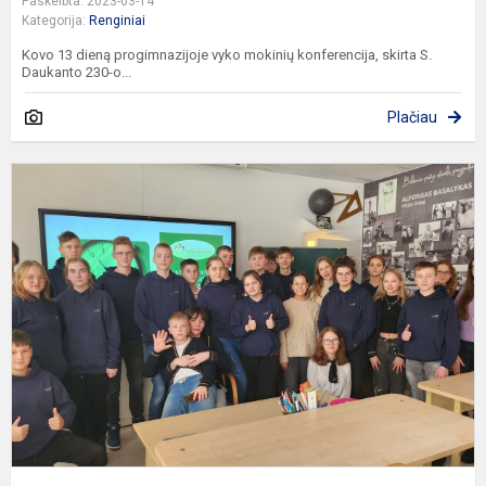
Paskelbta: 2023-03-14
Kategorija:
Renginiai
Kovo 13 dieną progimnazijoje vyko mokinių konferencija, skirta S.
Daukanto 230-o...
Plačiau
U
a
k
m
s