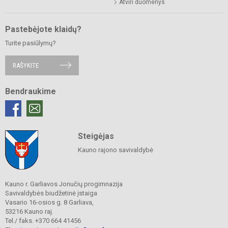
Atviri duomenys
Pastebėjote klaidų?
Turite pasiūlymų?
RAŠYKITE
Bendraukime
Steigėjas
Kauno rajono savivaldybė
Kauno r. Garliavos Jonučių progimnazija
Savivaldybės biudžetinė įstaiga
Vasario 16-osios g. 8 Garliava,
53216 Kauno raj.
Tel./ faks. +370 664 41456