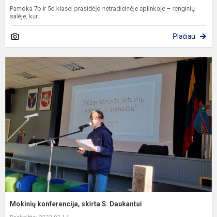
Pamoka 7b ir 5d klasei prasidėjo netradicinėje aplinkoje – renginių
salėje, kur...
Plačiau
M
k
s
S
D
Mokinių konferencija, skirta S. Daukantui