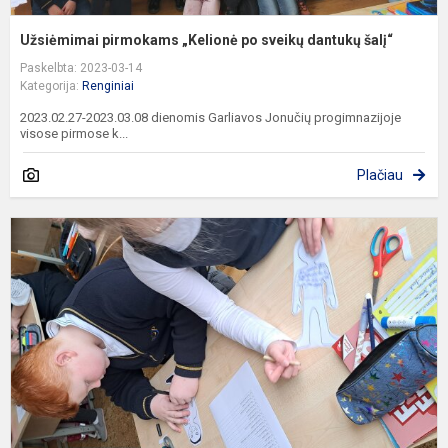
Užsiėmimai pirmokams „Kelionė po sveikų dantukų šalį“
Paskelbta: 2023-03-14
Kategorija:
Renginiai
2023.02.27-2023.03.08 dienomis Garliavos Jonučių progimnazijoje
visose pirmose k...
Plačiau
K
g
d