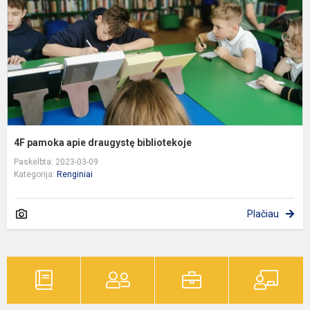
b
4F pamoka apie draugystę bibliotekoje
Paskelbta: 2023-03-09
Kategorija:
Renginiai
Plačiau