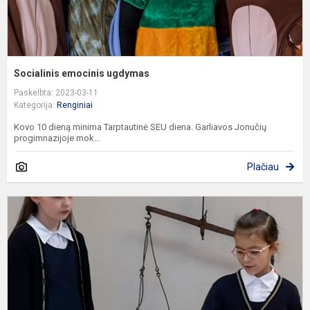
Socialinis emocinis ugdymas
Paskelbta: 2023-03-11
Kategorija:
Renginiai
Kovo 10 dieną minima Tarptautinė SEU diena. Garliavos Jonučių
progimnazijoje mok...
Plačiau
R
k
II
v