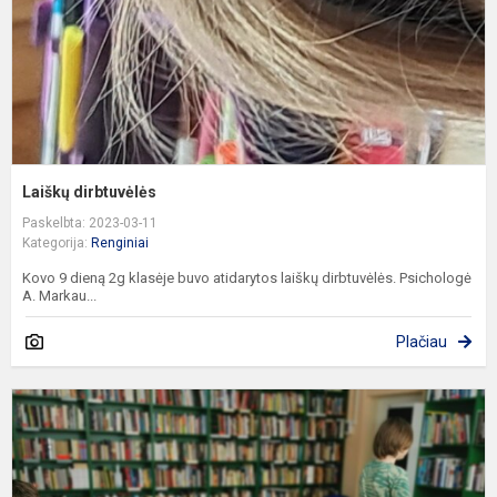
Laiškų dirbtuvėlės
Paskelbta: 2023-03-11
Kategorija:
Renginiai
Kovo 9 dieną 2g klasėje buvo atidarytos laiškų dirbtuvėlės. Psichologė
A. Markau...
Plačiau
4
p
a
d