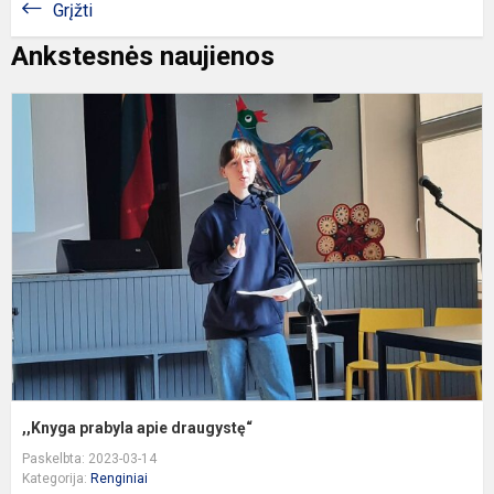
Grįžti
Ankstesnės naujienos
,
p
a
d
,,Knyga prabyla apie draugystę“
Paskelbta: 2023-03-14
Kategorija:
Renginiai