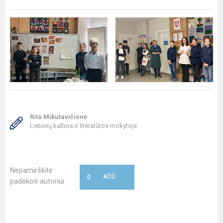
Rita Mikutavičienė
Lietuvių kalbos ir literatūros mokytoja
Nepamirškite
0
AČIŪ
padėkoti autoriui