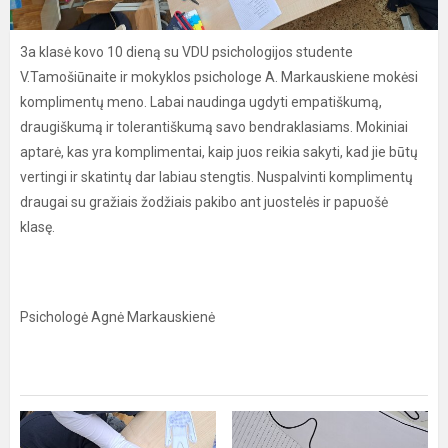
3a klasė kovo 10 dieną su VDU psichologijos studente
V.Tamošiūnaite ir mokyklos psichologe A. Markauskiene mokėsi
komplimentų meno. Labai naudinga ugdyti empatiškumą,
draugiškumą ir tolerantiškumą savo bendraklasiams. Mokiniai
aptarė, kas yra komplimentai, kaip juos reikia sakyti, kad jie būtų
vertingi ir skatintų dar labiau stengtis. Nuspalvinti komplimentų
draugai su gražiais žodžiais pakibo ant juostelės ir papuošė
klasę.
Psichologė Agnė Markauskienė