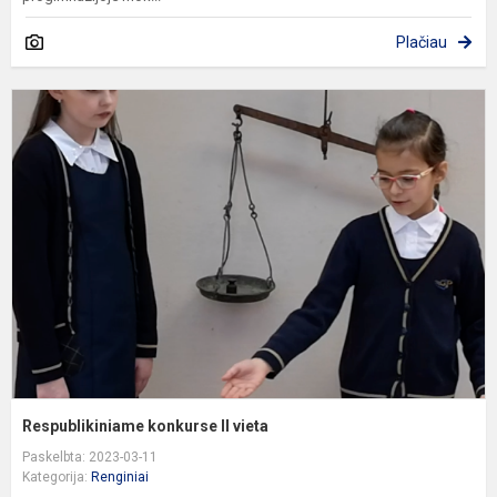
Plačiau
R
k
II
v
Respublikiniame konkurse II vieta
Paskelbta: 2023-03-11
Kategorija:
Renginiai