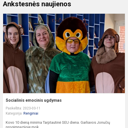
Ankstesnės naujienos
S
e
u
Socialinis emocinis ugdymas
Paskelbta: 2023-03-11
Kategorija:
Renginiai
Kovo 10 dieną minima Tarptautinė SEU diena. Garliavos Jonučių
progimnazijoje mok...