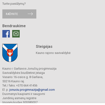
Turite pasiūlymų?
RAŠYKITE
Bendraukime
Steigėjas
Kauno rajono savivaldybė
Kauno r. Garliavos Jonučių progimnazija
Savivaldybės biudžetinė įstaiga
Vasario 16-osios g. 8 Garliava,
53216 Kauno raj.
Tel./ faks. +370 664 41456
El. p.
jonuciu.progimnazija@gmail.com
Duomenys kaupiami ir saugomi
Juridinių asmenų registre
Įmonės kodas 303383037