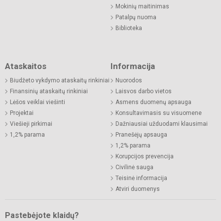
Mokinių maitinimas
Patalpų nuoma
Biblioteka
Ataskaitos
Informacija
Biudžeto vykdymo ataskaitų rinkiniai
Nuorodos
Finansinių ataskaitų rinkiniai
Laisvos darbo vietos
Lėšos veiklai viešinti
Asmens duomenų apsauga
Projektai
Konsultavimasis su visuomene
Viešieji pirkimai
Dažniausiai užduodami klausimai
1,2% parama
Pranešėjų apsauga
1,2% parama
Korupcijos prevencija
Civilinė sauga
Teisinė informacija
Atviri duomenys
Pastebėjote klaidų?