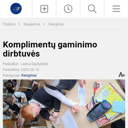
Paieška
Men
Titulinis
Naujienos
Renginiai
Komplimentų gaminimo
dirbtuvės
Paskelbė : Laima Gaižutienė
Paskelbta: 2023-03-13
Kategorija:
Renginiai