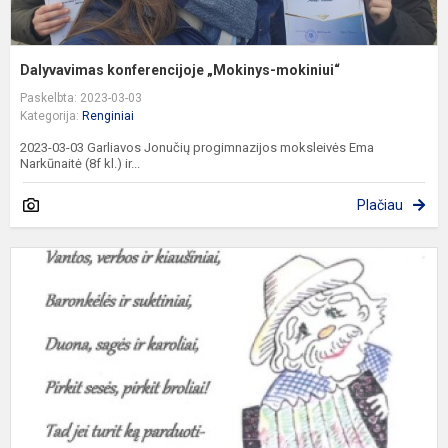
Dalyvavimas konferencijoje „Mokinys-mokiniui“
Paskelbta: 2023-03-03
Kategorija:
Renginiai
2023-03-03 Garliavos Jonučių progimnazijos moksleivės Ema
Narkūnaitė (8f kl.) ir...
Plačiau
K
m