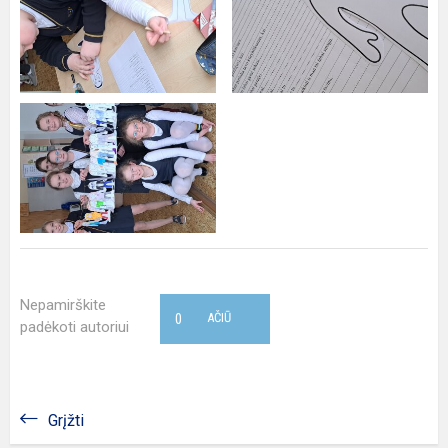
Nepamirškite
0
AČIŪ
padėkoti autoriui
Grįžti