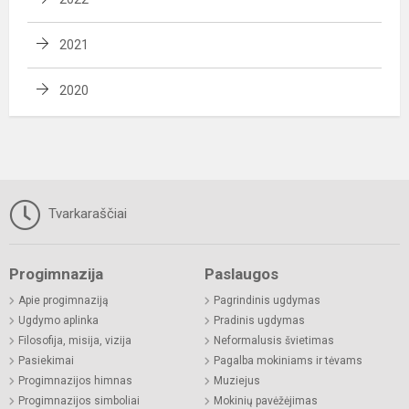
2021
2020
Tvarkaraščiai
Progimnazija
Paslaugos
Apie progimnaziją
Pagrindinis ugdymas
Ugdymo aplinka
Pradinis ugdymas
Filosofija, misija, vizija
Neformalusis švietimas
Pasiekimai
Pagalba mokiniams ir tėvams
Progimnazijos himnas
Muziejus
Progimnazijos simboliai
Mokinių pavėžėjimas