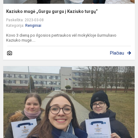
Kaziuko mugė „Gurgu gurgu į Kaziuko turgų“
Paskelbta: 2023-03-08
Kategorija:
Renginiai
Kovo 3 dieną po ilgosios pertraukos vėl mokykloje šurmuliavo
Kaziuko mugė....
Plačiau
D
k
„
m