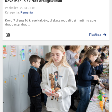
Kovo mėnuo skirtas draugiškumui
Paskelbta: 2023-03-08
Kategorija:
Renginiai
Kovo 7 dieną 1d klasė kalbėjo, diskutavo, dalijosi mintimis apie
draugystę, drau...
Plačiau
K
m
„
g
į
K
t