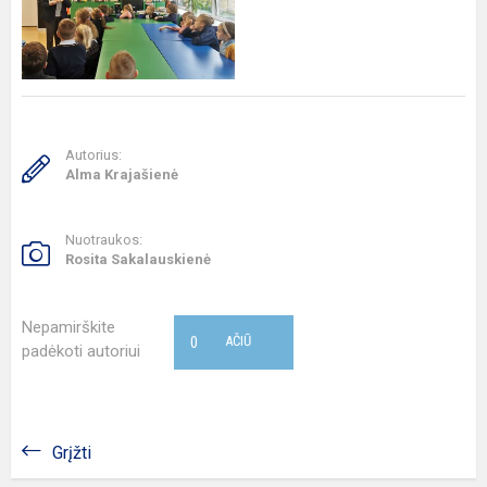
Autorius:
Alma Krajašienė
Nuotraukos:
Rosita Sakalauskienė
Nepamirškite
0
AČIŪ
padėkoti autoriui
Grįžti