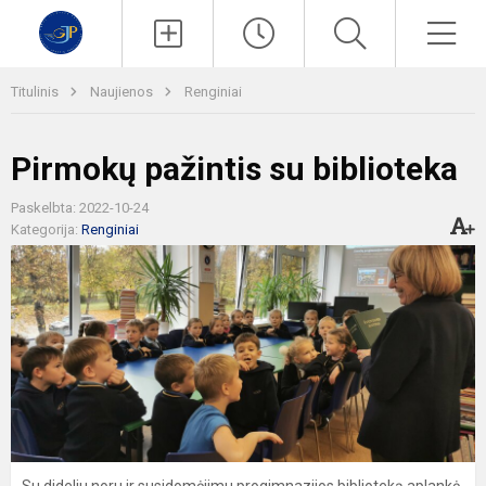
Paieška
Men
Titulinis
Naujienos
Renginiai
Pirmokų pažintis su biblioteka
Paskelbta: 2022-10-24
Kategorija:
Renginiai