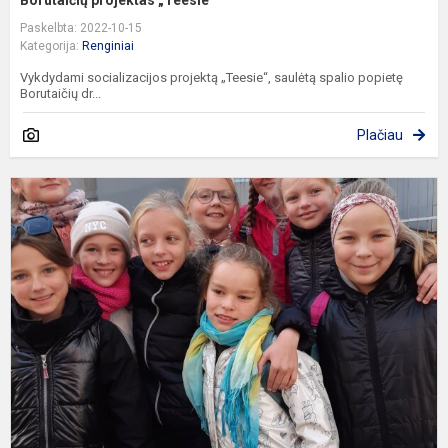
Paskelbta: 2022-10-15
Kategorija:
Renginiai
Vykdydami socializacijos projektą „Teesie“, saulėtą spalio popietę
Borutaičių dr...
Plačiau
T
e
d
M