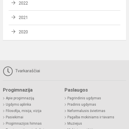
2022
2021
2020
Tvarkaraščiai
Progimnazija
Paslaugos
Apie progimnaziją
Pagrindinis ugdymas
Ugdymo aplinka
Pradinis ugdymas
Filosofija, misija, vizija
Neformalusis švietimas
Pasiekimai
Pagalba mokiniams ir tėvams
Progimnazijos himnas
Muziejus