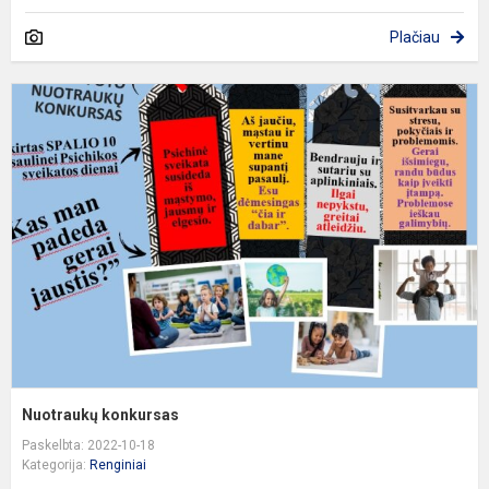
Plačiau
N
k
Nuotraukų konkursas
Paskelbta: 2022-10-18
Kategorija:
Renginiai