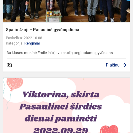
Spalio 4-oji – Pasaulinė gyvūnų diena
Paskelbta: 2022-10-08
Kategorija:
Renginiai
3a klasės mokinė Emilė inicijavo akciją beglobiams gyvūnams.
Plačiau
V
s
P
š
d
p