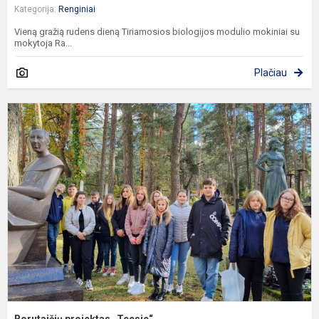
Kategorija:
Renginiai
Vieną gražią rudens dieną Tiriamosios biologijos modulio mokiniai su
mokytoja Ra...
Plačiau
B
p
„
Borutaičių projektas „Teesie“