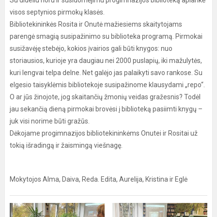
Su dideliu noru ir susidomėjimu progimnazijos biblioteką aplankė
visos septynios pirmokų klasės.
Bibliotekininkės Rosita ir Onutė mažiesiems skaitytojams
parengė smagią susipažinimo su biblioteka programą. Pirmokai
susižavėję stebėjo, kokios įvairios gali būti knygos: nuo
storiausios, kurioje yra daugiau nei 2000 puslapių, iki mažulytės,
kuri lengvai telpa delne. Net galėjo jas palaikyti savo rankose. Su
elgesio taisyklėmis bibliotekoje susipažinome klausydami „repo“.
O ar jūs žinojote, jog skaitančių žmonių veidas gražesnis? Todėl
jau sekančią dieną pirmokai brovėsi į biblioteką pasiimti knygų –
juk visi norime būti gražūs.
Dėkojame progimnazijos bibliotekininkėms Onutei ir Rositai už
tokią išradingą ir žaismingą viešnagę.
Mokytojos Alma, Daiva, Reda. Edita, Aurelija, Kristina ir Eglė