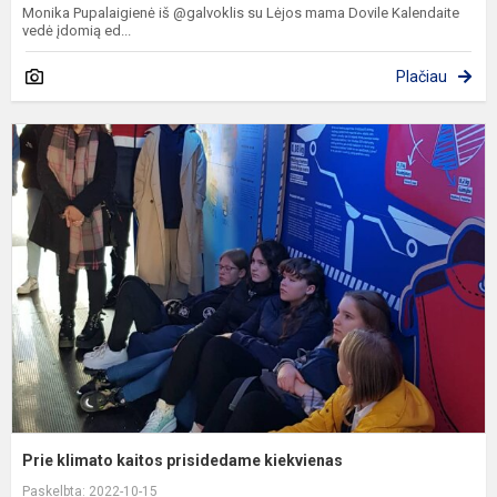
Monika Pupalaigienė iš @galvoklis su Lėjos mama Dovile Kalendaite
vedė įdomią ed...
Plačiau
P
k
k
p
k
Prie klimato kaitos prisidedame kiekvienas
Paskelbta: 2022-10-15