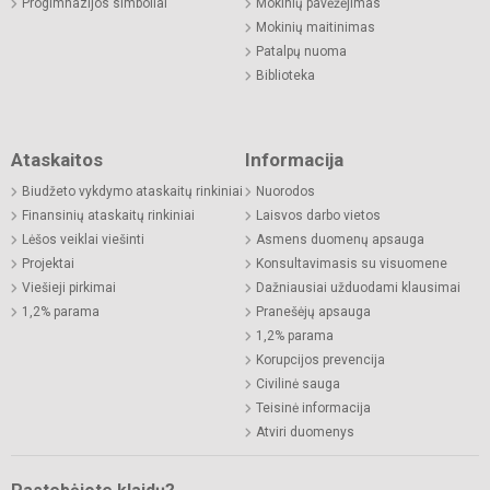
Progimnazijos simboliai
Mokinių pavėžėjimas
Mokinių maitinimas
Patalpų nuoma
Biblioteka
Ataskaitos
Informacija
Biudžeto vykdymo ataskaitų rinkiniai
Nuorodos
Finansinių ataskaitų rinkiniai
Laisvos darbo vietos
Lėšos veiklai viešinti
Asmens duomenų apsauga
Projektai
Konsultavimasis su visuomene
Viešieji pirkimai
Dažniausiai užduodami klausimai
1,2% parama
Pranešėjų apsauga
1,2% parama
Korupcijos prevencija
Civilinė sauga
Teisinė informacija
Atviri duomenys