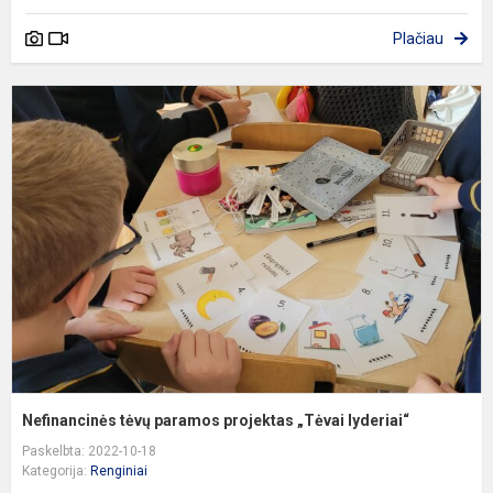
Plačiau
N
t
p
p
„
l
Nefinancinės tėvų paramos projektas „Tėvai lyderiai“
Paskelbta: 2022-10-18
Kategorija:
Renginiai