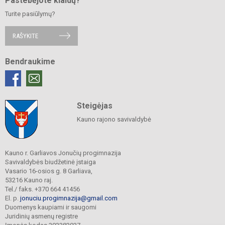
Pastebėjote klaidų?
Turite pasiūlymų?
RAŠYKITE
Bendraukime
Steigėjas
Kauno rajono savivaldybė
Kauno r. Garliavos Jonučių progimnazija
Savivaldybės biudžetinė įstaiga
Vasario 16-osios g. 8 Garliava,
53216 Kauno raj.
Tel./ faks. +370 664 41456
El. p.
jonuciu.progimnazija@gmail.com
Duomenys kaupiami ir saugomi
Juridinių asmenų registre