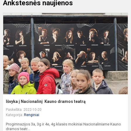
Ankstesnės naujienos
I
į
N
K
d
t
Išvyka į Nacionalinį Kauno dramos teatrą
Paskelbta: 2022-10-20
Kategorija:
Renginiai
Progimnazijos 3a, 3g ir 4e, 4g klasės mokiniai Nacionaliniame Kauno
dramos teatr...