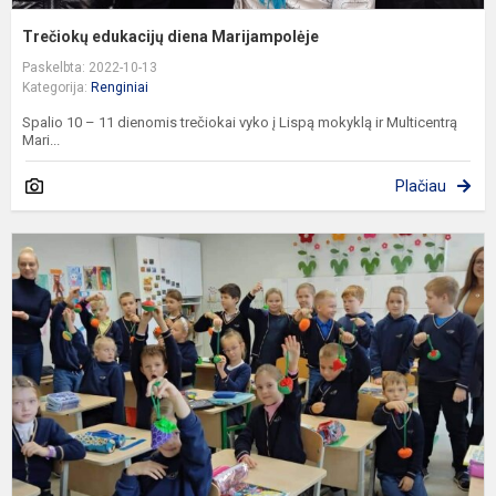
Trečiokų edukacijų diena Marijampolėje
Paskelbta: 2022-10-13
Kategorija:
Renginiai
Spalio 10 – 11 dienomis trečiokai vyko į Lispą mokyklą ir Multicentrą
Mari...
Plačiau
P
p
k
„
š
–
k
t