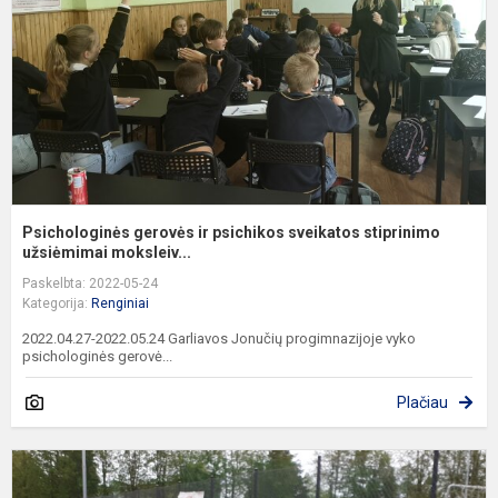
s
s
u
Psichologinės gerovės ir psichikos sveikatos stiprinimo
užsiėmimai moksleiv...
Paskelbta: 2022-05-24
Kategorija:
Renginiai
2022.04.27-2022.05.24 Garliavos Jonučių progimnazijoje vyko
psichologinės gerovė...
Plačiau
E
p