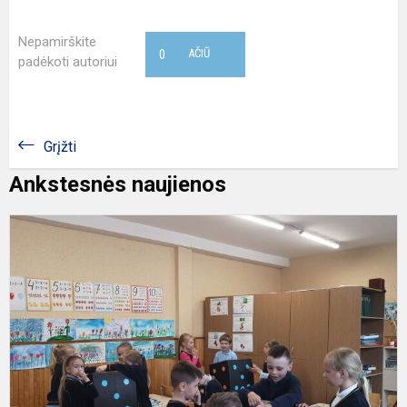
Nepamirškite
0
AČIŪ
padėkoti autoriui
Grįžti
Ankstesnės naujienos
M
„
a