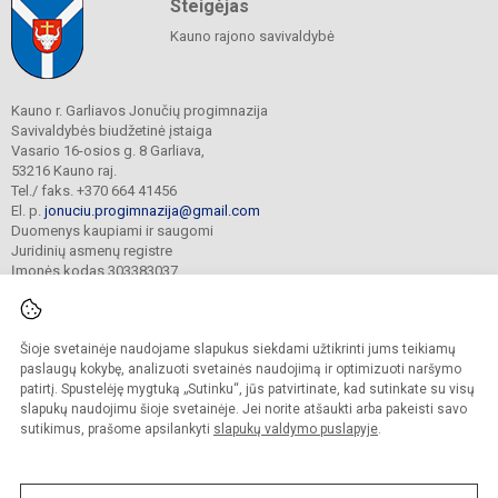
Steigėjas
Kauno rajono savivaldybė
Kauno r. Garliavos Jonučių progimnazija
Savivaldybės biudžetinė įstaiga
Vasario 16-osios g. 8 Garliava,
53216 Kauno raj.
Tel./ faks. +370 664 41456
El. p.
jonuciu.progimnazija@gmail.com
Duomenys kaupiami ir saugomi
Juridinių asmenų registre
Įmonės kodas 303383037
Šioje svetainėje naudojame slapukus siekdami užtikrinti jums teikiamų
© 2023. Kauno r. Garliavos Jonučių progimnazija. Visos teisės saugomos.
Kopijuoti turinį be raštiško progimnazijos sutikimo griežtai draudžiama.
paslaugų kokybę, analizuoti svetainės naudojimą ir optimizuoti naršymo
patirtį. Spustelėję mygtuką „Sutinku“, jūs patvirtinate, kad sutinkate su visų
Prieinamumo paraiška
Slapukų valdymas
slapukų naudojimu šioje svetainėje. Jei norite atšaukti arba pakeisti savo
sutikimus, prašome apsilankyti
slapukų valdymo puslapyje
.
Sumanus būdas atnaujinti
mokyklos interneto
svetainę