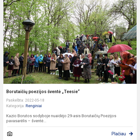
p
š
„
Borutaičių poezijos šventė „Teesie“
Paskelbta: 2022-05-18
Kategorija:
Renginiai
Kazio Borutos sodyboje nuaidėjo 29-asis Borutaičių Poezijos
pavasarėlis – šventė...
Plačiau