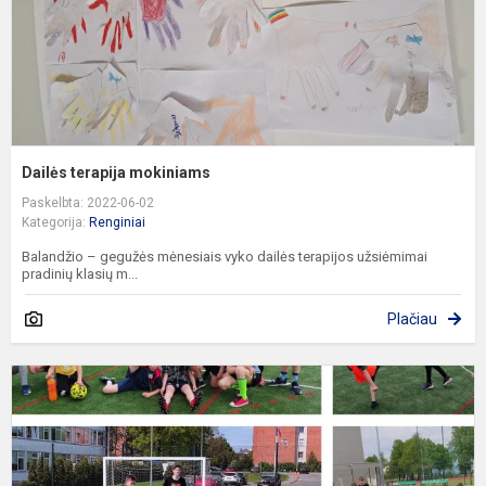
Dailės terapija mokiniams
Paskelbta: 2022-06-02
Kategorija:
Renginiai
Balandžio – gegužės mėnesiais vyko dailės terapijos užsiėmimai
pradinių klasių m...
Plačiau
P
f
d