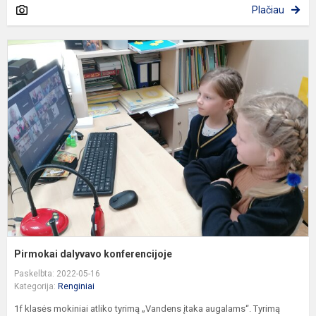
Plačiau
P
d
k
Pirmokai dalyvavo konferencijoje
Paskelbta: 2022-05-16
Kategorija:
Renginiai
1f klasės mokiniai atliko tyrimą „Vandens įtaka augalams“. Tyrimą