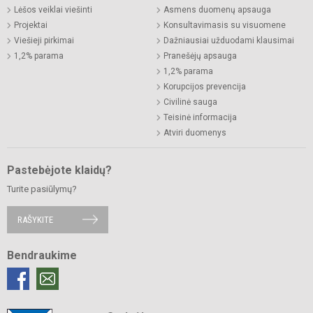
Lėšos veiklai viešinti
Asmens duomenų apsauga
Projektai
Konsultavimasis su visuomene
Viešieji pirkimai
Dažniausiai užduodami klausimai
1,2% parama
Pranešėjų apsauga
1,2% parama
Korupcijos prevencija
Civilinė sauga
Teisinė informacija
Atviri duomenys
Pastebėjote klaidų?
Turite pasiūlymų?
RAŠYKITE
Bendraukime