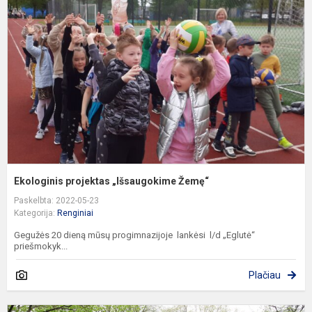
„
Ž
Ekologinis projektas „Išsaugokime Žemę“
Paskelbta: 2022-05-23
Kategorija:
Renginiai
Gegužės 20 dieną mūsų progimnazijoje lankėsi l/d „Eglutė“
priešmokyk...
Plačiau
B