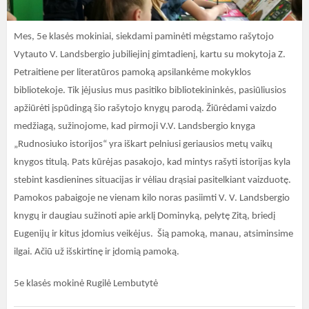
Mes, 5e klasės mokiniai, siekdami paminėti mėgstamo rašytojo
Vytauto V. Landsbergio jubiliejinį gimtadienį, kartu su mokytoja Z.
Petraitiene per literatūros pamoką apsilankėme mokyklos
bibliotekoje. Tik įėjusius mus pasitiko bibliotekininkės, pasiūliusios
apžiūrėti įspūdingą šio rašytojo knygų parodą. Žiūrėdami vaizdo
medžiagą, sužinojome, kad pirmoji V.V. Landsbergio knyga
„Rudnosiuko istorijos“ yra iškart pelniusi geriausios metų vaikų
knygos titulą. Pats kūrėjas pasakojo, kad mintys rašyti istorijas kyla
stebint kasdienines situacijas ir vėliau drąsiai pasitelkiant vaizduotę.
Pamokos pabaigoje ne vienam kilo noras pasiimti V. V. Landsbergio
knygų ir daugiau sužinoti apie arklį Dominyką, pelytę Zitą, briedį
Eugenijų ir kitus įdomius veikėjus. Šią pamoką, manau, atsiminsime
ilgai. Ačiū už išskirtinę ir įdomią pamoką.
5e klasės mokinė Rugilė Lembutytė