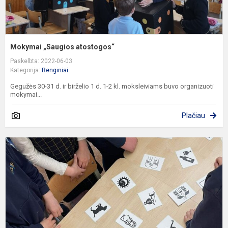
Mokymai „Saugios atostogos“
Paskelbta: 2022-06-03
Kategorija:
Renginiai
Gegužės 30-31 d. ir birželio 1 d. 1-2 kl. moksleiviams buvo organizuoti
mokymai...
Plačiau
P
d
b
t