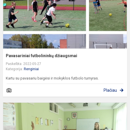
Pavasariniai futbolininkų džiaugsmai
Paskelbta: 2022-05-27
Kategorija:
Renginiai
Kartu su pavasariu baigėsi ir mokyklos futbolo turnyras.
Plačiau
P
g
ir
p