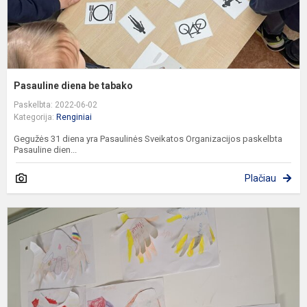
Pasauline diena be tabako
Paskelbta: 2022-06-02
Kategorija:
Renginiai
Gegužės 31 diena yra Pasaulinės Sveikatos Organizacijos paskelbta
Pasauline dien...
Plačiau
D
t
m