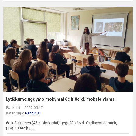
L
u
m
6
ir
8
kl
m
Lytiškumo ugdymo mokymai 6c ir 8c kl. moksleiviams
Paskelbta: 2022-05-17
Kategorija:
Renginiai
6c ir 8c klasės (45 moksleiviai) gegužės 16 d. Garliavos Jonučių
progimnazijoje...