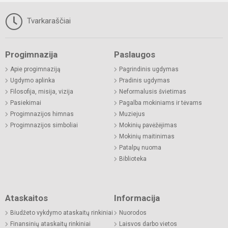
Tvarkaraščiai
Progimnazija
Paslaugos
Apie progimnaziją
Pagrindinis ugdymas
Ugdymo aplinka
Pradinis ugdymas
Filosofija, misija, vizija
Neformalusis švietimas
Pasiekimai
Pagalba mokiniams ir tėvams
Progimnazijos himnas
Muziejus
Progimnazijos simboliai
Mokinių pavėžėjimas
Mokinių maitinimas
Patalpų nuoma
Biblioteka
Ataskaitos
Informacija
Biudžeto vykdymo ataskaitų rinkiniai
Nuorodos
Finansinių ataskaitų rinkiniai
Laisvos darbo vietos