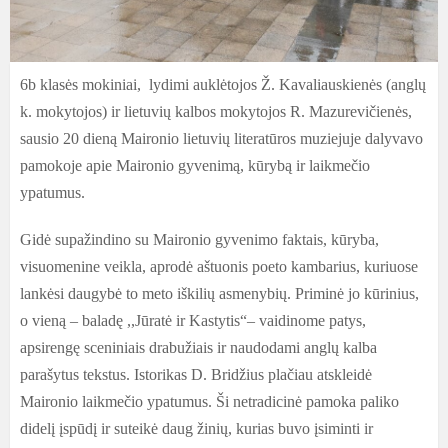
6b klasės mokiniai, lydimi auklėtojos Ž. Kavaliauskienės (anglų
k. mokytojos) ir lietuvių kalbos mokytojos R. Mazurevičienės,
sausio 20 dieną Maironio lietuvių literatūros muziejuje dalyvavo
pamokoje apie Maironio gyvenimą, kūrybą ir laikmečio
ypatumus.
Gidė supažindino su Maironio gyvenimo faktais, kūryba,
visuomenine veikla, aprodė aštuonis poeto kambarius, kuriuose
lankėsi daugybė to meto iškilių asmenybių. Priminė jo kūrinius,
o vieną – baladę ,,Jūratė ir Kastytis“– vaidinome patys,
apsirengę sceniniais drabužiais ir naudodami anglų kalba
parašytus tekstus. Istorikas D. Bridžius plačiau atskleidė
Maironio laikmečio ypatumus. Ši netradicinė pamoka paliko
didelį įspūdį ir suteikė daug žinių, kurias buvo įsiminti ir