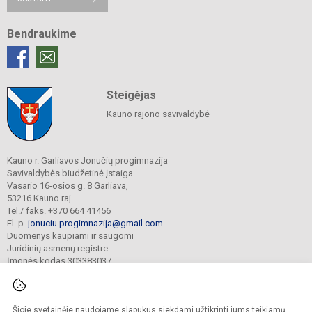
Bendraukime
Steigėjas
Kauno rajono savivaldybė
Kauno r. Garliavos Jonučių progimnazija
Savivaldybės biudžetinė įstaiga
Vasario 16-osios g. 8 Garliava,
53216 Kauno raj.
Tel./ faks. +370 664 41456
El. p.
jonuciu.progimnazija@gmail.com
Duomenys kaupiami ir saugomi
Juridinių asmenų registre
Įmonės kodas 303383037
Šioje svetainėje naudojame slapukus siekdami užtikrinti jums teikiamų
© 2023. Kauno r. Garliavos Jonučių progimnazija. Visos teisės saugomos.