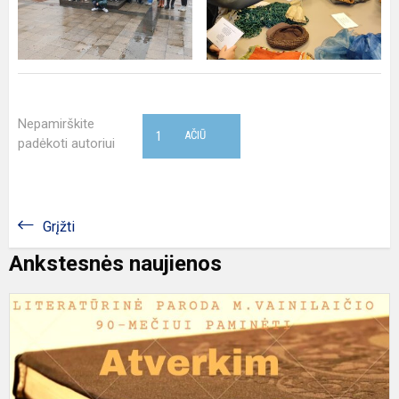
Nepamirškite
1
AČIŪ
padėkoti autoriui
Grįžti
Ankstesnės naujienos
L
p
M
V
9