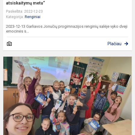
atsiskaitymų metu“
Paskelbta: 2022-12-23
Kategorija:
Renginiai
2023-12-13 Garliavos Jonučių progimnazijos renginių salėje vyko dveji
emocinės s...
Plačiau
„
h
u
c