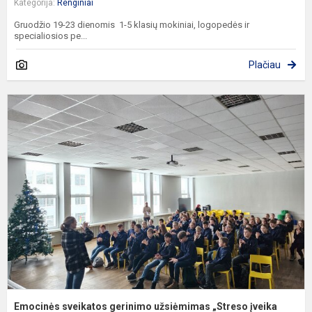
Kategorija:
Renginiai
Gruodžio 19-23 dienomis 1-5 klasių mokiniai, logopedės ir
specialiosios pe...
Plačiau
E
s
g
u
„
į
at
Emocinės sveikatos gerinimo užsiėmimas „Streso įveika