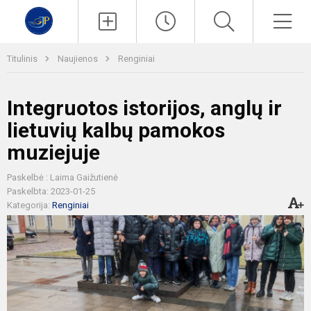
Paieška
Men
Titulinis
Naujienos
Renginiai
Integruotos istorijos, anglų ir
lietuvių kalbų pamokos
muziejuje
Paskelbė : Laima Gaižutienė
Paskelbta: 2023-01-25
Kategorija:
Renginiai