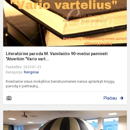
m
p
"
Literatūrinė paroda M. Vainilaičio 90-mečiui paminėti
"Atverkim "Vario vart...
Paskelbta: 2023-01-23
Kategorija:
Renginiai
Kviečiame visus mokyklos bendruomenės narius aplankyti knygų
parodą ir pertraukų...
Plačiau
K
k
a