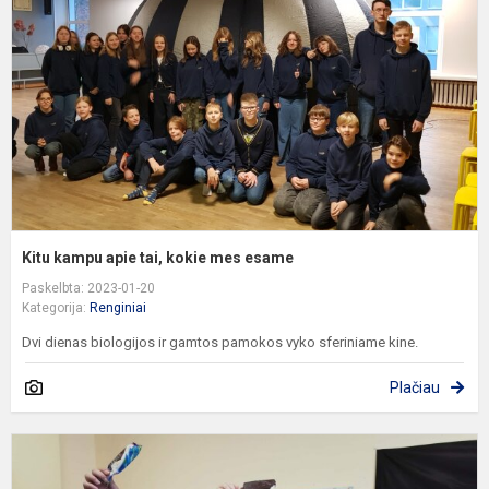
ta
k
m
e
Kitu kampu apie tai, kokie mes esame
Paskelbta: 2023-01-20
Kategorija:
Renginiai
Dvi dienas biologijos ir gamtos pamokos vyko sferiniame kine.
Plačiau
K
g