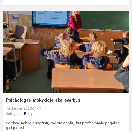
P
m
l
s
Psichologas mokykloje labai svarbus
Paskelbta: 2023-01-11
Kategorija:
Renginiai
5c klasė nebijo pripažinti, kad yra dalykų, kur profesionalo pagalba
gali padėti...