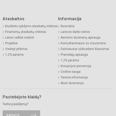
Ataskaitos
Informacija
Biudžeto vykdymo ataskaitų rinkiniai
Nuorodos
Finansinių ataskaitų rinkiniai
Laisvos darbo vietos
Lėšos veiklai viešinti
Asmens duomenų apsauga
Projektai
Konsultavimasis su visuomene
Viešieji pirkimai
Dažniausiai užduodami klausimai
1,2% parama
Pranešėjų apsauga
1,2% parama
Korupcijos prevencija
Civilinė sauga
Teisinė informacija
Atviri duomenys
Pastebėjote klaidų?
Turite pasiūlymų?
RAŠYKITE