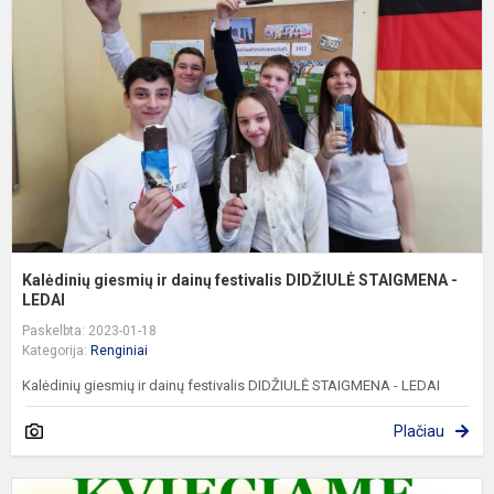
ir
d
f
D
S
-.
Kalėdinių giesmių ir dainų festivalis DIDŽIULĖ STAIGMENA -
LEDAI
Paskelbta: 2023-01-18
Kategorija:
Renginiai
Kalėdinių giesmių ir dainų festivalis DIDŽIULĖ STAIGMENA - LEDAI
Plačiau
K