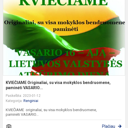
O
s
v
m
b
p
KVIEČIAME Originaliai, su visa mokyklos bendruomene,
paminėti VASARIO...
Paskelbta: 2023-01-12
Kategorija:
Renginiai
KVIEČIAME originaliai, su visa mokyklos bendruomene,
paminėti VASARIO...
Plačiau