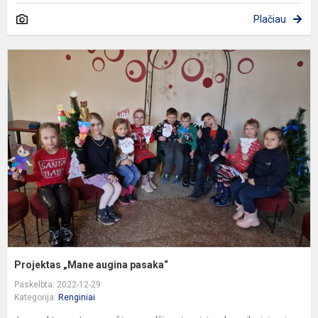
Plačiau
P
„
a
p
Projektas „Mane augina pasaka“
Paskelbta: 2022-12-29
Kategorija:
Renginiai