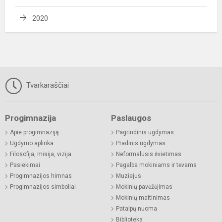
2020
Tvarkaraščiai
Progimnazija
Paslaugos
Apie progimnaziją
Pagrindinis ugdymas
Ugdymo aplinka
Pradinis ugdymas
Filosofija, misija, vizija
Neformalusis švietimas
Pasiekimai
Pagalba mokiniams ir tėvams
Progimnazijos himnas
Muziejus
Progimnazijos simboliai
Mokinių pavėžėjimas
Mokinių maitinimas
Patalpų nuoma
Biblioteka