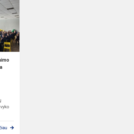
sveikatos
gerinimo
užsiėmimas
„Streso
įveika
atsis...
nimo
ka
ų
 vyko
čiau