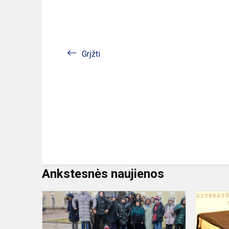
Grįžti
Ankstesnės naujienos
Integruotos
istorijos,
anglų