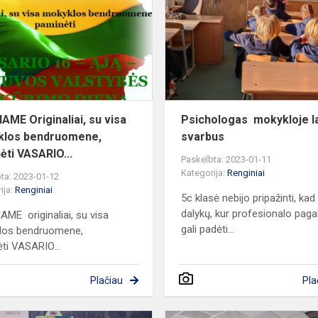
su
visa
mokyklos
bendruomene,
A
pamin...
IAME Originaliai, su visa
Psichologas mokykloje l
klos bendruomene,
svarbus
ėti VASARIO...
Paskelbta: 2023-01-11
Kategorija:
Renginiai
ta: 2023-01-12
ija:
Renginiai
5c klasė nebijo pripažinti, kad
dalykų, kur profesionalo paga
AME originaliai, su visa
gali padėti...
los bendruomene,
ti VASARIO...
Plačiau
Pla
„Linkėjimų