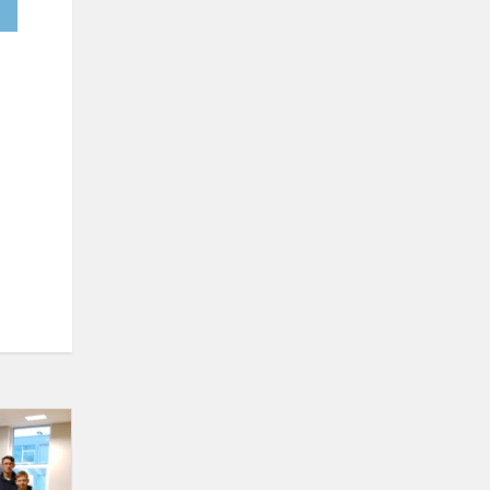
Kitu
kampu
apie