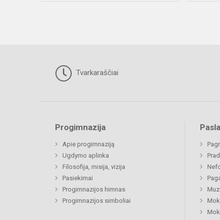
Tvarkaraščiai
Progimnazija
Pasl
Apie progimnaziją
Pagr
Ugdymo aplinka
Prad
Filosofija, misija, vizija
Nefo
Pasiekimai
Paga
Progimnazijos himnas
Muzi
Progimnazijos simboliai
Moki
Moki