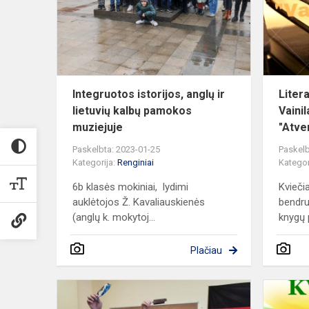
ir
lietuvių
kalbų
pamokos
muzi...
Integruotos istorijos, anglų ir
Liter
lietuvių kalbų pamokos
Vaini
muziejuje
"Atver
Paskelbta: 2023-01-25
Paskelb
Kategorija:
Renginiai
Kategor
6b klasės mokiniai, lydimi
Kvieči
auklėtojos Ž. Kavaliauskienės
bendru
(anglų k. mokytoj...
knygų p
Plačiau
Kalėdinių
giesmių