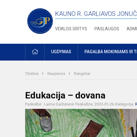
KAUNO R. GARLIAVOS JONUČ
VEIKLOS SRITYS
PASLAUGOS
ADMI
PRADŽIA
UGDYMAS
PAGALBA MOKINIAMS IR 
Titulinis
Naujienos
Renginiai
Edukacija – dovana
Paskelbė : Laima Gaižutienė
Paskelbta: 2023-01-26
Kategorija:
R