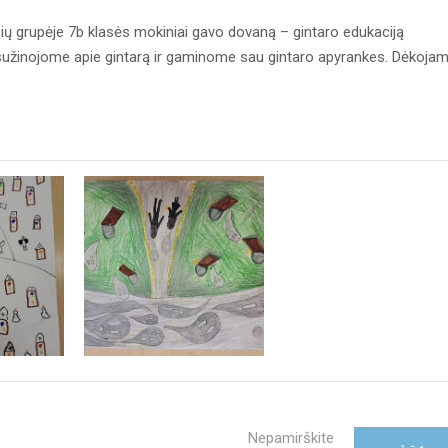
sių grupėje 7b klasės mokiniai gavo dovaną – gintaro edukaciją
g sužinojome apie gintarą ir gaminome sau gintaro apyrankes. Dėkoja
Nepamirškite