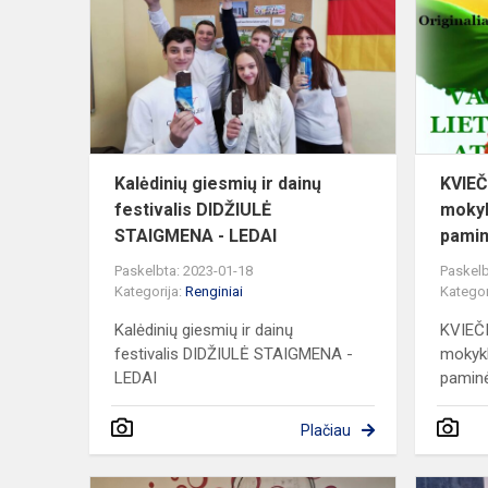
ir
dainų
festivalis
DIDŽIULĖ
STAIGMEN
-...
Kalėdinių giesmių ir dainų
KVIEČ
festivalis DIDŽIULĖ
moky
STAIGMENA - LEDAI
pamin
Paskelbta: 2023-01-18
Paskelb
Kategorija:
Renginiai
Kategor
Kalėdinių giesmių ir dainų
KVIEČI
festivalis DIDŽIULĖ STAIGMENA -
mokyk
LEDAI
paminė
Plačiau
Projektas