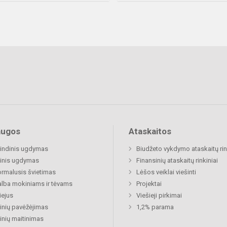
augos
Ataskaitos
indinis ugdymas
Biudžeto vykdymo ataskaitų rin
inis ugdymas
Finansinių ataskaitų rinkiniai
rmalusis švietimas
Lėšos veiklai viešinti
lba mokiniams ir tėvams
Projektai
ejus
Viešieji pirkimai
nių pavėžėjimas
1,2% parama
nių maitinimas