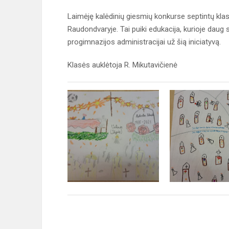
Laimėję kalėdinių giesmių konkurse septintų kla
Raudondvaryje. Tai puiki edukacija, kurioje dau
progimnazijos administracijai už šią iniciatyvą.
Klasės auklėtoja R. Mikutavičienė