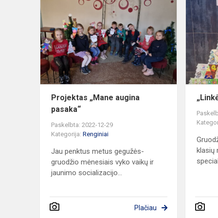
„Mane
augina
pasaka“
Projektas „Mane augina
„Link
pasaka“
Paskelb
Kategor
Paskelbta: 2022-12-29
Kategorija:
Renginiai
Gruodž
klasių
Jau penktus metus gegužės-
special
gruodžio mėnesiais vyko vaikų ir
jaunimo socializacijo...
Plačiau