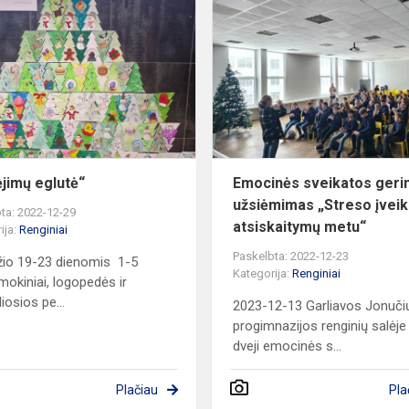
eglutė“
ėjimų eglutė“
Emocinės sveikatos geri
užsiėmimas „Streso įvei
ta: 2022-12-29
atsiskaitymų metu“
ija:
Renginiai
Paskelbta: 2022-12-23
io 19-23 dienomis 1-5
Kategorija:
Renginiai
 mokiniai, logopedės ir
iosios pe...
2023-12-13 Garliavos Jonuči
progimnazijos renginių salėje
dveji emocinės s...
Plačiau
Pla