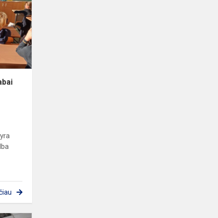
labai
svarbus
abai
 yra
lba
čiau
Emocinės