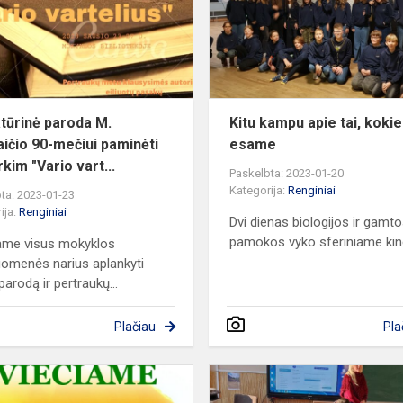
Vainilaičio
90-
mečiui
paminėti
"Atve...
atūrinė paroda M.
Kitu kampu apie tai, koki
laičio 90-mečiui paminėti
esame
kim "Vario vart...
Paskelbta: 2023-01-20
Kategorija:
Renginiai
ta: 2023-01-23
ija:
Renginiai
Dvi dienas biologijos ir gamt
pamokos vyko sferiniame kin
ame visus mokyklos
omenės narius aplankyti
arodą ir pertraukų...
Plačiau
Pla
KVIEČIAME
Originaliai,