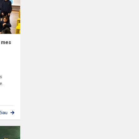
tai,
kokie
mes
esame
e mes
os
e.
čiau
Psichologas
mokykloje