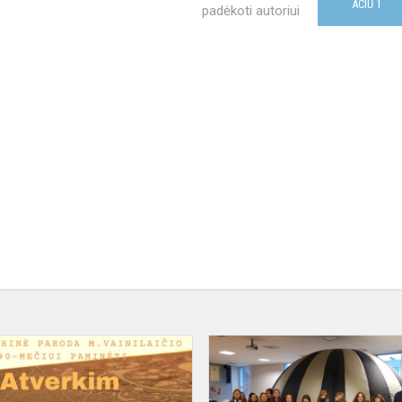
1
AČIŪ
padėkoti autoriui
Literatūrinė
paroda
M.