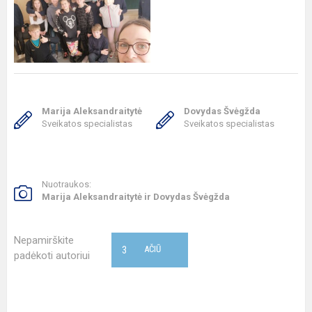
Marija Aleksandraitytė
Dovydas Švėgžda
Sveikatos specialistas
Sveikatos specialistas
Nuotraukos:
Marija Aleksandraitytė ir Dovydas Švėgžda
Nepamirškite
3
AČIŪ
padėkoti autoriui