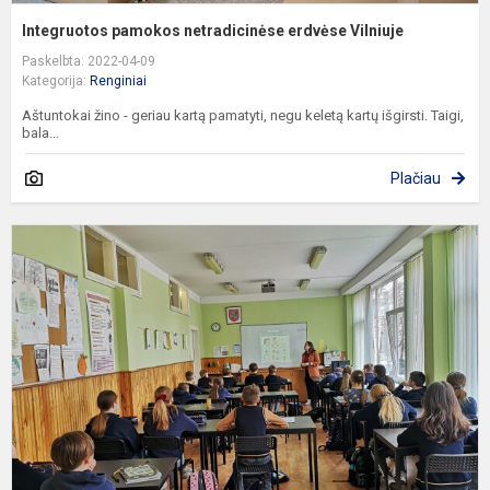
Integruotos pamokos netradicinėse erdvėse Vilniuje
Paskelbta: 2022-04-09
Kategorija:
Renginiai
Aštuntokai žino - geriau kartą pamatyti, negu keletą kartų išgirsti. Taigi,
bala...
Plačiau
L
u
m