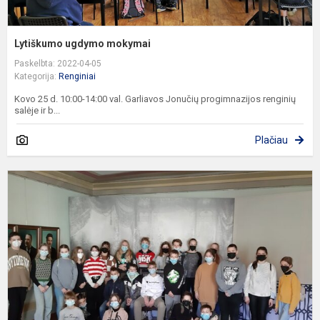
Lytiškumo ugdymo mokymai
Paskelbta: 2022-04-05
Kategorija:
Renginiai
Kovo 25 d. 10:00-14:00 val. Garliavos Jonučių progimnazijos renginių
salėje ir b...
Plačiau
6
k
p
V