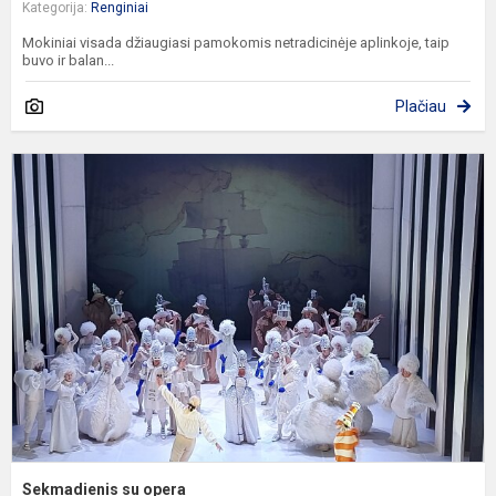
Kategorija:
Renginiai
Mokiniai visada džiaugiasi pamokomis netradicinėje aplinkoje, taip
buvo ir balan...
Plačiau
S
s
o
Sekmadienis su opera