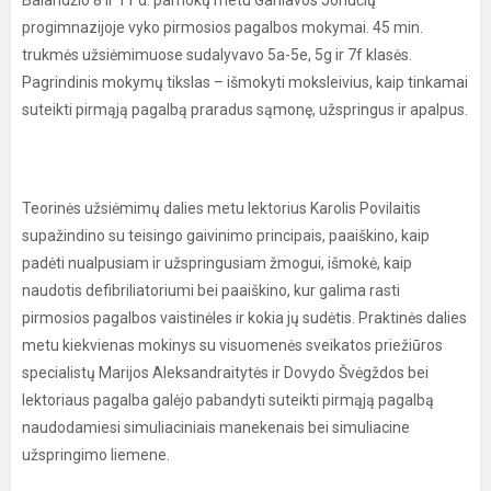
Balandžio 8 ir 11 d. pamokų metu Garliavos Jonučių
progimnazijoje vyko pirmosios pagalbos mokymai. 45 min.
trukmės užsiėmimuose sudalyvavo 5a-5e, 5g ir 7f klasės.
Pagrindinis mokymų tikslas – išmokyti moksleivius, kaip tinkamai
suteikti pirmąją pagalbą praradus sąmonę, užspringus ir apalpus.
Teorinės užsiėmimų dalies metu lektorius Karolis Povilaitis
supažindino su teisingo gaivinimo principais, paaiškino, kaip
padėti nualpusiam ir užspringusiam žmogui, išmokė, kaip
naudotis defibriliatoriumi bei paaiškino, kur galima rasti
pirmosios pagalbos vaistinėles ir kokia jų sudėtis. Praktinės dalies
metu kiekvienas mokinys su visuomenės sveikatos priežiūros
specialistų Marijos Aleksandraitytės ir Dovydo Švėgždos bei
lektoriaus pagalba galėjo pabandyti suteikti pirmąją pagalbą
naudodamiesi simuliaciniais manekenais bei simuliacine
užspringimo liemene.