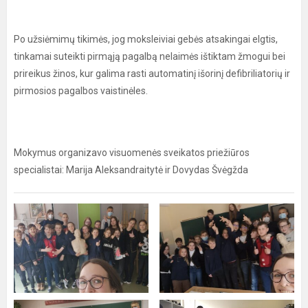
Po užsiėmimų tikimės, jog moksleiviai gebės atsakingai elgtis,
tinkamai suteikti pirmąją pagalbą nelaimės ištiktam žmogui bei
prireikus žinos, kur galima rasti automatinį išorinį defibriliatorių ir
pirmosios pagalbos vaistinėles.
Mokymus organizavo visuomenės sveikatos priežiūros
specialistai: Marija Aleksandraitytė ir Dovydas Švėgžda