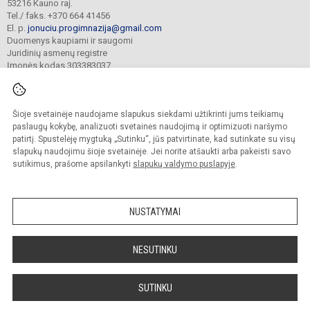
53216 Kauno raj.
Tel./ faks. +370 664 41456
El. p.
jonuciu.progimnazija@gmail.com
Duomenys kaupiami ir saugomi
Juridinių asmenų registre
Įmonės kodas 303383037
Šioje svetainėje naudojame slapukus siekdami užtikrinti jums teikiamų
© 2023. Kauno r. Garliavos Jonučių progimnazija. Visos teisės saugomos.
Kopijuoti turinį be raštiško progimnazijos sutikimo griežtai draudžiama.
paslaugų kokybę, analizuoti svetainės naudojimą ir optimizuoti naršymo
patirtį. Spustelėję mygtuką „Sutinku“, jūs patvirtinate, kad sutinkate su visų
Prieinamumo paraiška
Slapukų valdymas
slapukų naudojimu šioje svetainėje. Jei norite atšaukti arba pakeisti savo
sutikimus, prašome apsilankyti
slapukų valdymo puslapyje
.
Sumanus būdas atnaujinti
mokyklos interneto
svetainę
NUSTATYMAI
NESUTINKU
SUTINKU