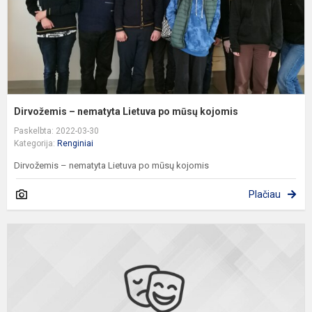
k
Dirvožemis – nematyta Lietuva po mūsų kojomis
Paskelbta: 2022-03-30
Kategorija:
Renginiai
Dirvožemis – nematyta Lietuva po mūsų kojomis
Plačiau
S
e
p