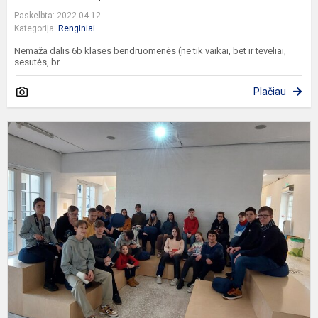
Paskelbta: 2022-04-12
Kategorija:
Renginiai
Nemaža dalis 6b klasės bendruomenės (ne tik vaikai, bet ir tėveliai,
sesutės, br...
Plačiau
I
p
n
e
V