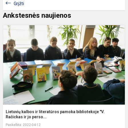
Grįžti
Ankstesnės naujienos
L
k
ir
l
p
b
"V
R
Lietuvių kalbos ir literatūros pamoka bibliotekoje "V.
Račickas ir jo perso...
Paskelbta: 2022-04-12