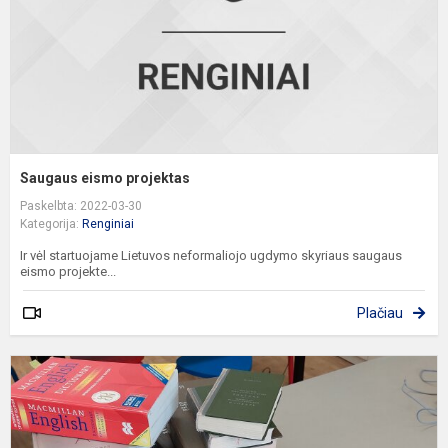
Saugaus eismo projektas
Paskelbta: 2022-03-30
Kategorija:
Renginiai
Ir vėl startuojame Lietuvos neformaliojo ugdymo skyriaus saugaus
eismo projekte...
Plačiau
V
k
n