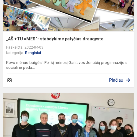
„AŠ +TU =MES“- stabdykime patyčias draugyste
Paskelbta: 2022-04-03
Kategorija:
Renginiai
Kovo mėnuo baigėsi. Per šį mėnesį Garliavos Jonučių progimnazijos
socialinė peda...
Plačiau
D
–
n
L
p
m