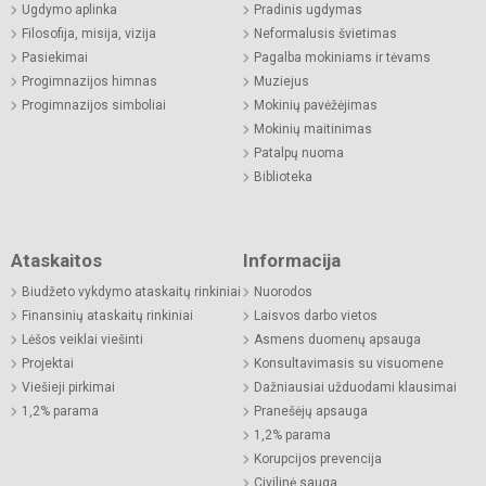
Ugdymo aplinka
Pradinis ugdymas
Filosofija, misija, vizija
Neformalusis švietimas
Pasiekimai
Pagalba mokiniams ir tėvams
Progimnazijos himnas
Muziejus
Progimnazijos simboliai
Mokinių pavėžėjimas
Mokinių maitinimas
Patalpų nuoma
Biblioteka
Ataskaitos
Informacija
Biudžeto vykdymo ataskaitų rinkiniai
Nuorodos
Finansinių ataskaitų rinkiniai
Laisvos darbo vietos
Lėšos veiklai viešinti
Asmens duomenų apsauga
Projektai
Konsultavimasis su visuomene
Viešieji pirkimai
Dažniausiai užduodami klausimai
1,2% parama
Pranešėjų apsauga
1,2% parama
Korupcijos prevencija
Civilinė sauga