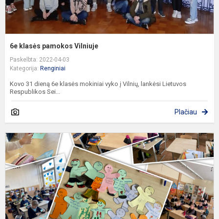
6e klasės pamokos Vilniuje
Paskelbta: 2022-04-03
Kategorija:
Renginiai
Kovo 31 dieną 6e klasės mokiniai vyko į Vilnių, lankėsi Lietuvos
Respublikos Sei...
Plačiau
„
+
=
s
p
d