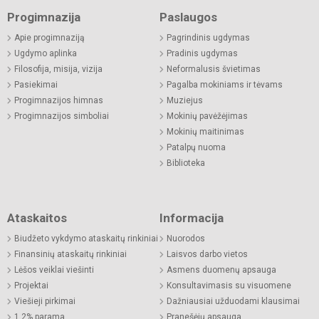
Progimnazija
Paslaugos
Apie progimnaziją
Pagrindinis ugdymas
Ugdymo aplinka
Pradinis ugdymas
Filosofija, misija, vizija
Neformalusis švietimas
Pasiekimai
Pagalba mokiniams ir tėvams
Progimnazijos himnas
Muziejus
Progimnazijos simboliai
Mokinių pavėžėjimas
Mokinių maitinimas
Patalpų nuoma
Biblioteka
Ataskaitos
Informacija
Biudžeto vykdymo ataskaitų rinkiniai
Nuorodos
Finansinių ataskaitų rinkiniai
Laisvos darbo vietos
Lėšos veiklai viešinti
Asmens duomenų apsauga
Projektai
Konsultavimasis su visuomene
Viešieji pirkimai
Dažniausiai užduodami klausimai
1,2% parama
Pranešėjų apsauga