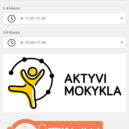
2-4 klasės
4.
11.05—11.50
5-8 klasės
4.
10.55—11.40