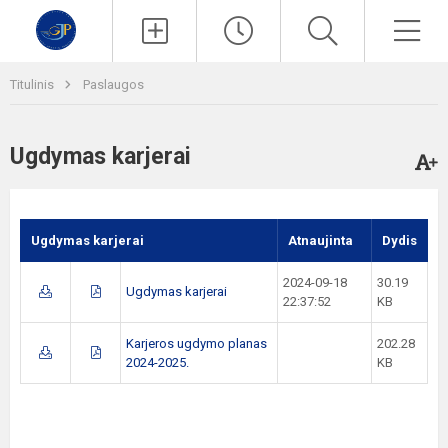
Paieška
Men
Titulinis
Paslaugos
Ugdymas karjerai
Ugdymas karjerai
Atnaujinta
Dydis
2024-09-18
30.19
Ugdymas karjerai
22:37:52
KB
Karjeros ugdymo planas
202.28
2024-2025.
KB