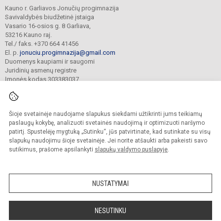
Kauno r. Garliavos Jonučių progimnazija
Savivaldybės biudžetinė įstaiga
Vasario 16-osios g. 8 Garliava,
53216 Kauno raj.
Tel./ faks. +370 664 41456
El. p.
jonuciu.progimnazija@gmail.com
Duomenys kaupiami ir saugomi
Juridinių asmenų registre
Įmonės kodas 303383037
Šioje svetainėje naudojame slapukus siekdami užtikrinti jums teikiamų
© 2023. Kauno r. Garliavos Jonučių progimnazija. Visos teisės saugomos.
Kopijuoti turinį be raštiško progimnazijos sutikimo griežtai draudžiama.
paslaugų kokybę, analizuoti svetainės naudojimą ir optimizuoti naršymo
patirtį. Spustelėję mygtuką „Sutinku“, jūs patvirtinate, kad sutinkate su visų
Prieinamumo paraiška
Slapukų valdymas
slapukų naudojimu šioje svetainėje. Jei norite atšaukti arba pakeisti savo
sutikimus, prašome apsilankyti
slapukų valdymo puslapyje
.
Sumanus būdas atnaujinti
mokyklos interneto
svetainę
NUSTATYMAI
NESUTINKU