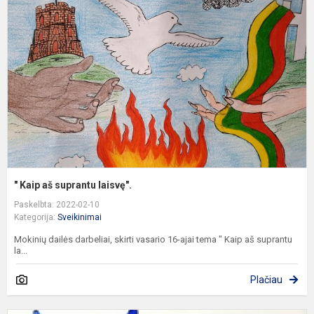
a
s
l
" Kaip aš suprantu laisvę".
Paskelbta: 2022-02-10
Kategorija:
Sveikinimai
Mokinių dailės darbeliai, skirti vasario 16-ajai tema " Kaip aš suprantu
la...
Plačiau