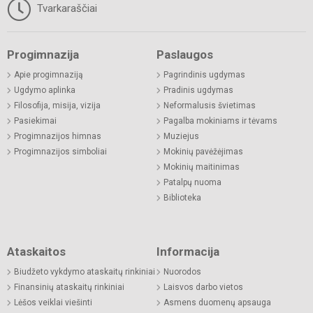
Tvarkaraščiai
Progimnazija
Paslaugos
Apie progimnaziją
Pagrindinis ugdymas
Ugdymo aplinka
Pradinis ugdymas
Filosofija, misija, vizija
Neformalusis švietimas
Pasiekimai
Pagalba mokiniams ir tėvams
Progimnazijos himnas
Muziejus
Progimnazijos simboliai
Mokinių pavėžėjimas
Mokinių maitinimas
Patalpų nuoma
Biblioteka
Ataskaitos
Informacija
Biudžeto vykdymo ataskaitų rinkiniai
Nuorodos
Finansinių ataskaitų rinkiniai
Laisvos darbo vietos
Lėšos veiklai viešinti
Asmens duomenų apsauga