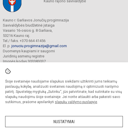
Kauno rajono savivaldybė
Kauno r. Garliavos Jonučių progimnazija
Savivaldybės biudžetinė įstaiga
Vasario 16-osios g. 8 Garliava,
53216 Kauno raj.
Tel./ faks. +370 664 41456
El. p.
jonuciu.progimnazija@gmail.com
Duomenys kaupiami ir saugomi
Juridinių asmenų registre
Įmonės kodas 303383037
Šioje svetainėje naudojame slapukus siekdami užtikrinti jums teikiamų
© 2023. Kauno r. Garliavos Jonučių progimnazija. Visos teisės saugomos.
Kopijuoti turinį be raštiško progimnazijos sutikimo griežtai draudžiama.
paslaugų kokybę, analizuoti svetainės naudojimą ir optimizuoti naršymo
patirtį. Spustelėję mygtuką „Sutinku“, jūs patvirtinate, kad sutinkate su visų
Prieinamumo paraiška
Slapukų valdymas
slapukų naudojimu šioje svetainėje. Jei norite atšaukti arba pakeisti savo
sutikimus, prašome apsilankyti
slapukų valdymo puslapyje
.
Sumanus būdas atnaujinti
mokyklos interneto
svetainę
NUSTATYMAI