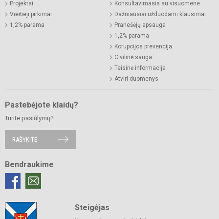
Projektai
Konsultavimasis su visuomene
Viešieji pirkimai
Dažniausiai užduodami klausimai
1,2% parama
Pranešėjų apsauga
1,2% parama
Korupcijos prevencija
Civilinė sauga
Teisinė informacija
Atviri duomenys
Pastebėjote klaidų?
Turite pasiūlymų?
RAŠYKITE
Bendraukime
Steigėjas