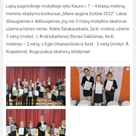
Lapių pagrindinėje mokykloje vyko Kauno r. 1 – 4 klasių mokinių
meninio skaitymo konkursas „Mane augina žodžiai 2022“. Labai
džiaugiamės ir didžiuojamės, jog visi 3 mūsų mokyklos skaitovai
užėmė prizines vietas: Adelė Šarakauskaitė, 2a kl. mokinė, užėmė
3 vietą (mokyt. J. Andriukaitienė), Benas Galičiūnas, 4a kl.
mokinys – 2 vietą, o Eglė Urbanavičiūtė iš 4a kl.- 3 vietą (mokyt. A.
Krajašienė). Auga puikus skaitovų atžalynas!