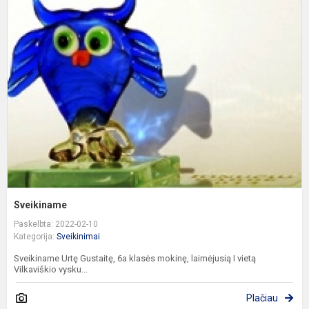
S
Sveikiname
Paskelbta: 2022-02-10
Kategorija:
Sveikinimai
Sveikiname Urtę Gustaitę, 6a klasės mokinę, laimėjusią I vietą
Vilkaviškio vysku...
Plačiau