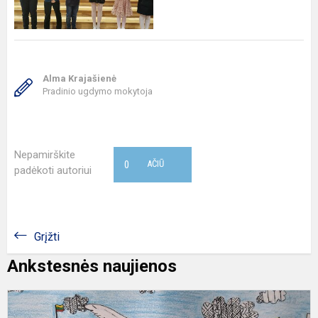
Alma Krajašienė
Pradinio ugdymo mokytoja
Nepamirškite
0
AČIŪ
padėkoti autoriui
Grįžti
Ankstesnės naujienos
"
K