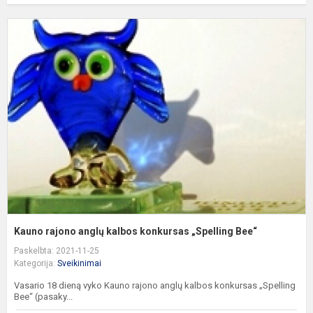
K
r
a
k
k
„
B
Kauno rajono anglų kalbos konkursas „Spelling Bee“
Paskelbta: 2021-11-25
Kategorija:
Sveikinimai
Vasario 18 dieną vyko Kauno rajono anglų kalbos konkursas „Spelling
Bee“ (pasaky...