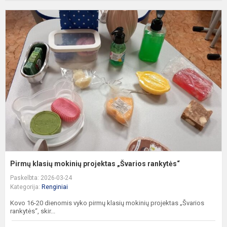
P
k
m
p
„
r
Pirmų klasių mokinių projektas „Švarios rankytės“
Paskelbta: 2026-03-24
Kategorija:
Renginiai
Kovo 16-20 dienomis vyko pirmų klasių mokinių projektas „Švarios
rankytės“, skir...