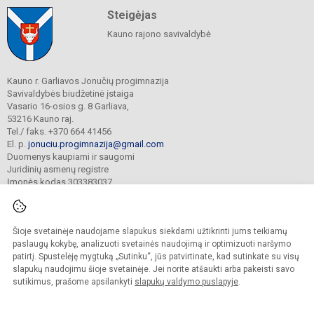
Steigėjas
Kauno rajono savivaldybė
Kauno r. Garliavos Jonučių progimnazija
Savivaldybės biudžetinė įstaiga
Vasario 16-osios g. 8 Garliava,
53216 Kauno raj.
Tel./ faks. +370 664 41456
El. p.
jonuciu.progimnazija@gmail.com
Duomenys kaupiami ir saugomi
Juridinių asmenų registre
Įmonės kodas 303383037
Šioje svetainėje naudojame slapukus siekdami užtikrinti jums teikiamų
© 2023. Kauno r. Garliavos Jonučių progimnazija. Visos teisės saugomos.
Kopijuoti turinį be raštiško progimnazijos sutikimo griežtai draudžiama.
paslaugų kokybę, analizuoti svetainės naudojimą ir optimizuoti naršymo
patirtį. Spustelėję mygtuką „Sutinku“, jūs patvirtinate, kad sutinkate su visų
Prieinamumo paraiška
Slapukų valdymas
slapukų naudojimu šioje svetainėje. Jei norite atšaukti arba pakeisti savo
sutikimus, prašome apsilankyti
slapukų valdymo puslapyje
.
Sumanus būdas atnaujinti
mokyklos interneto
svetainę