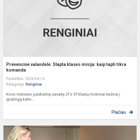
k
t
ti
Prevencinė valandėlė: Slapta klasės misija: kaip tapti tikra
komanda
Paskelbta: 2026-04-14
Kategorija:
Renginiai
Kovo mėnesio paskutinę savaitę 2f ir 3f klasių mokiniai leidosi į
ypatingą kelio...
Plačiau
U
p