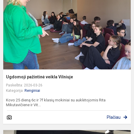
v
V
Ugdomoji pažintinė veikla Vilniuje
Paskelbta: 2026-03-26
Kategorija:
Renginiai
Kovo 25 dieną 6c ir 7f klasių mokiniai su auklėtojomis Rita
Mikutavičiene ir Vit...
Plačiau
L