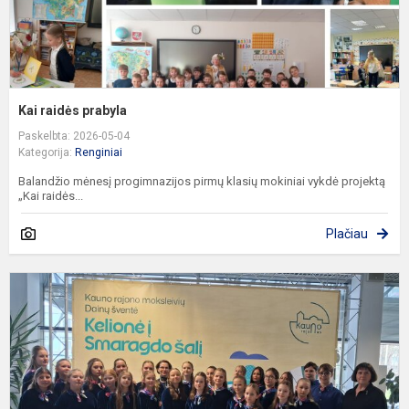
Kai raidės prabyla
Paskelbta: 2026-05-04
Kategorija:
Renginiai
Balandžio mėnesį progimnazijos pirmų klasių mokiniai vykdė projektą
„Kai raidės...
Plačiau
K
r
m
D
š
„