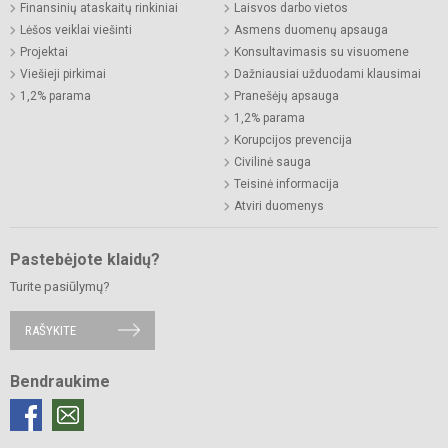
Finansinių ataskaitų rinkiniai
Laisvos darbo vietos
Lėšos veiklai viešinti
Asmens duomenų apsauga
Projektai
Konsultavimasis su visuomene
Viešieji pirkimai
Dažniausiai užduodami klausimai
1,2% parama
Pranešėjų apsauga
1,2% parama
Korupcijos prevencija
Civilinė sauga
Teisinė informacija
Atviri duomenys
Pastebėjote klaidų?
Turite pasiūlymų?
RAŠYKITE
Bendraukime