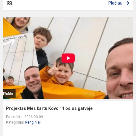
Plačiau
P
M
k
K
1
o
g
Projektas Mes kartu Kovo 11 osios gatvėje
Paskelbta: 2026-03-09
Kategorija:
Renginiai