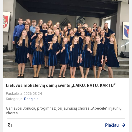
m
d
š
„
R
K
Lietuvos moksleivių dainų šventė „LAIKU. RATU. KARTU“
Paskelbta: 2026-03-24
Kategorija:
Renginiai
Garliavos Jonučių progimnazijos jaunučių choras „Abėcėlė“ ir jaunių
choras ...
Plačiau