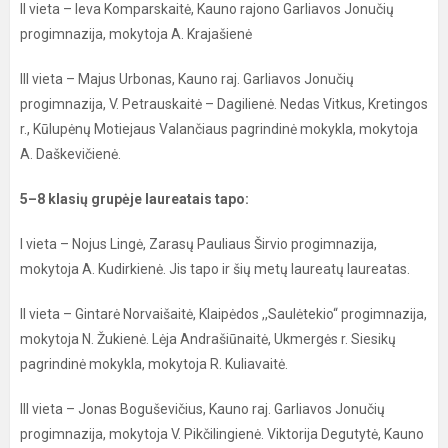
II vieta – Ieva Komparskaitė, Kauno rajono Garliavos Jonučių
progimnazija, mokytoja A. Krajašienė
III vieta – Majus Urbonas, Kauno raj. Garliavos Jonučių
progimnazija, V. Petrauskaitė – Dagilienė. Nedas Vitkus, Kretingos
r., Kūlupėnų Motiejaus Valančiaus pagrindinė mokykla, mokytoja
A. Daškevičienė.
5–8 klasių grupėje laureatais tapo:
I vieta – Nojus Lingė, Zarasų Pauliaus Širvio progimnazija,
mokytoja A. Kudirkienė. Jis tapo ir šių metų laureatų laureatas.
II vieta – Gintarė Norvaišaitė, Klaipėdos ,,Saulėtekio“ progimnazija,
mokytoja N. Žukienė. Lėja Andrašiūnaitė, Ukmergės r. Siesikų
pagrindinė mokykla, mokytoja R. Kuliavaitė.
III vieta – Jonas Boguševičius, Kauno raj. Garliavos Jonučių
progimnazija, mokytoja V. Pikčilingienė. Viktorija Degutytė, Kauno