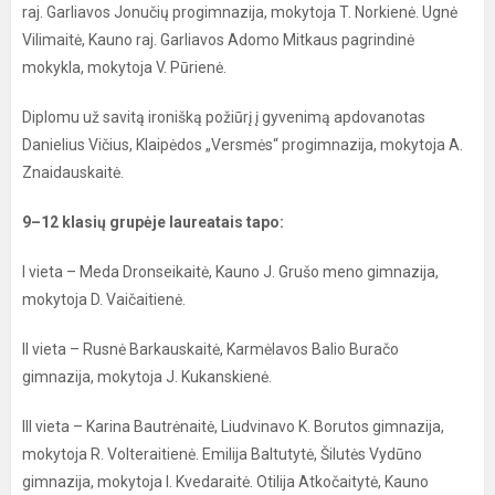
raj. Garliavos Jonučių progimnazija, mokytoja T. Norkienė. Ugnė
Vilimaitė, Kauno raj. Garliavos Adomo Mitkaus pagrindinė
mokykla, mokytoja V. Pūrienė.
Diplomu už savitą ironišką požiūrį į gyvenimą apdovanotas
Danielius Vičius, Klaipėdos „Versmės“ progimnazija, mokytoja A.
Znaidauskaitė.
9–12 klasių grupėje laureatais tapo:
I vieta – Meda Dronseikaitė, Kauno J. Grušo meno gimnazija,
mokytoja D. Vaičaitienė.
II vieta – Rusnė Barkauskaitė, Karmėlavos Balio Buračo
gimnazija, mokytoja J. Kukanskienė.
III vieta – Karina Bautrėnaitė, Liudvinavo K. Borutos gimnazija,
mokytoja R. Volteraitienė. Emilija Baltutytė, Šilutės Vydūno
gimnazija, mokytoja I. Kvedaraitė. Otilija Atkočaitytė, Kauno