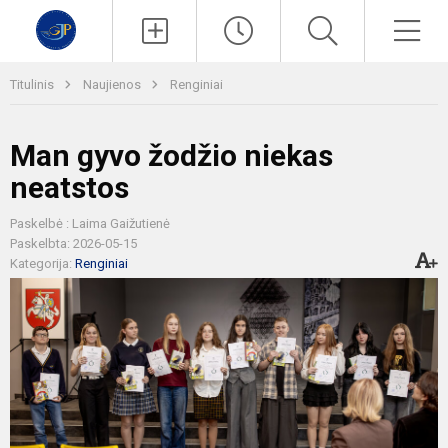
Paieška
Men
Titulinis
Naujienos
Renginiai
Man gyvo žodžio niekas
neatstos
Paskelbė : Laima Gaižutienė
Paskelbta: 2026-05-15
Kategorija:
Renginiai