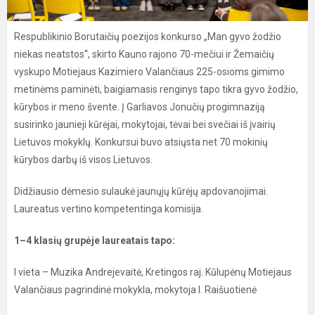
Respublikinio Borutaičių poezijos konkurso „Man gyvo žodžio
niekas neatstos“, skirto Kauno rajono 70-mečiui ir Žemaičių
vyskupo Motiejaus Kazimiero Valančiaus 225-osioms gimimo
metinėms paminėti, baigiamasis renginys tapo tikra gyvo žodžio,
kūrybos ir meno švente. Į Garliavos Jonučių progimnaziją
susirinko jaunieji kūrėjai, mokytojai, tėvai bei svečiai iš įvairių
Lietuvos mokyklų. Konkursui buvo atsiųsta net 70 mokinių
kūrybos darbų iš visos Lietuvos.
Didžiausio dėmesio sulaukė jaunųjų kūrėjų apdovanojimai.
Laureatus vertino kompetentinga komisija.
1–4 klasių grupėje laureatais tapo:
I vieta – Muzika Andrejevaitė, Kretingos raj. Kūlupėnų Motiejaus
Valančiaus pagrindinė mokykla, mokytoja I. Raišuotienė