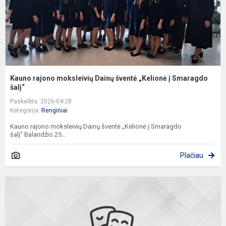
į
S
ša
Kauno rajono moksleivių Dainų šventė „Kelionė į Smaragdo
šalį“
Paskelbta: 2026-04-28
Kategorija:
Renginiai
Kauno rajono moksleivių Dainų šventė „Kelionė į Smaragdo
šalį“ Balandžio 25...
Plačiau
P
v
k
m