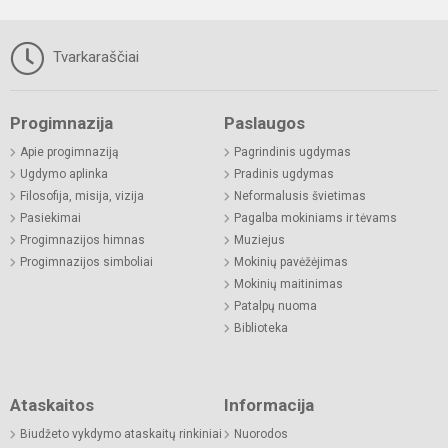
Tvarkaraščiai
Progimnazija
Paslaugos
Apie progimnaziją
Pagrindinis ugdymas
Ugdymo aplinka
Pradinis ugdymas
Filosofija, misija, vizija
Neformalusis švietimas
Pasiekimai
Pagalba mokiniams ir tėvams
Progimnazijos himnas
Muziejus
Progimnazijos simboliai
Mokinių pavėžėjimas
Mokinių maitinimas
Patalpų nuoma
Biblioteka
Ataskaitos
Informacija
Biudžeto vykdymo ataskaitų rinkiniai
Nuorodos