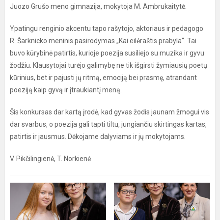
Juozo Grušo meno gimnazija, mokytoja M. Ambrukaitytė.
Ypatingu renginio akcentu tapo rašytojo, aktoriaus ir pedagogo
R. Šarknicko meninis pasirodymas „Kai eilėraštis prabyla“. Tai
buvo kūrybinė patirtis, kurioje poezija susiliejo su muzika ir gyvu
žodžiu. Klausytojai turėjo galimybę ne tik išgirsti žymiausių poetų
kūrinius, bet ir pajusti jų ritmą, emociją bei prasmę, atrandant
poeziją kaip gyvą ir įtraukiantį meną.
Šis konkursas dar kartą įrodė, kad gyvas žodis jaunam žmogui vis
dar svarbus, o poezija gali tapti tiltu, jungiančiu skirtingas kartas,
patirtis ir jausmus. Dėkojame dalyviams ir jų mokytojams.
V. Pikčilingienė, T. Norkienė