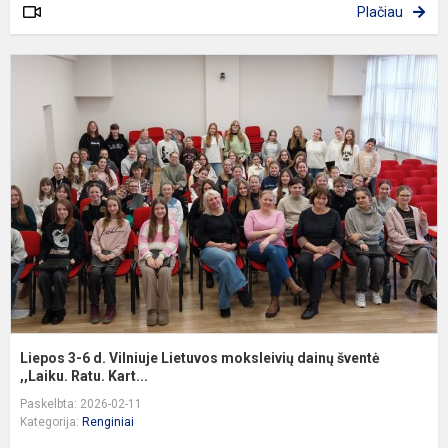
Plačiau
L
3
6
d
V
L
m
d
š
,,
Liepos 3-6 d. Vilniuje Lietuvos moksleivių dainų šventė
,,Laiku. Ratu. Kart...
Paskelbta: 2026-02-11
Kategorija:
Renginiai