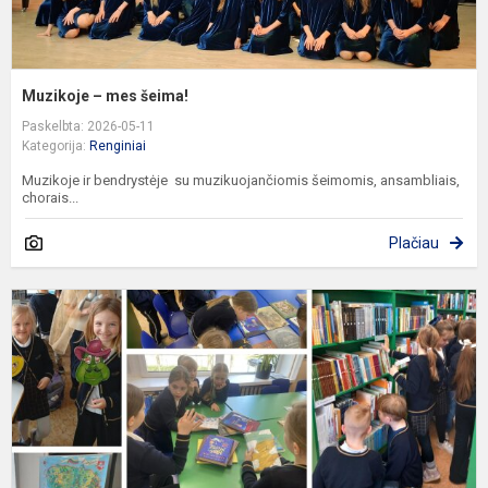
Muzikoje – mes šeima!
Paskelbta: 2026-05-11
Kategorija:
Renginiai
Muzikoje ir bendrystėje su muzikuojančiomis šeimomis, ansambliais,
chorais...
Plačiau
K
r
p