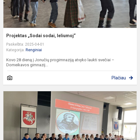
Projektas „Sodai sodai, leliumoj“
Paskelbta: 2025-04-01
Kategorija:
Renginiai
Kovo 28 dieną į Jonučių progimnaziją atvyko laukti svečiai –
Domeikavos gimnazij...
Plačiau
T
I
š
p