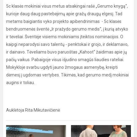
5c klasės mokiniai visus metus atsakingai rašė „Gerumo knygą“,
kurioje daug daug pastebėjimų apie gražų draugų elgesį. Tad
metams baigiantis vyko projekto apibendrinimas - 5c klasės
bendruomenės šventė „Ir pražydo gerumo medis“, į kurią atvyko
ir tėveliai. Šventėje visiems mokiniams įteiktos nominacijos. O
kaipgi neparodysi savo talentų - penktokai ir grojo, ir deklamavo,
ir dainavo. Tėveliams buvo paruoštas „Kahoot“ žaidimas apie jų
pačių vaikus. Pabaigoje visus išjudino smagūs liaudies rateliai.
Mokykloje svarbu ugdyti jauno žmogaus asmenybę, kreipti
dėmesį į ugdomas vertybes. Tikimės, kad gerumo medį mokiniai
augins ir toliau.
Auklėtoja Rita Mikutavičienė