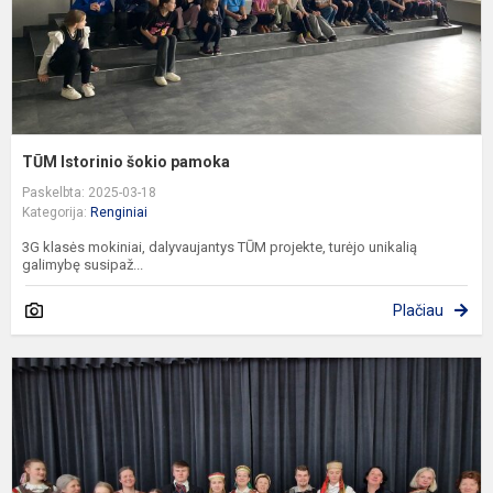
TŪM Istorinio šokio pamoka
Paskelbta: 2025-03-18
Kategorija:
Renginiai
3G klasės mokiniai, dalyvaujantys TŪM projekte, turėjo unikalią
galimybę susipaž...
Plačiau
„