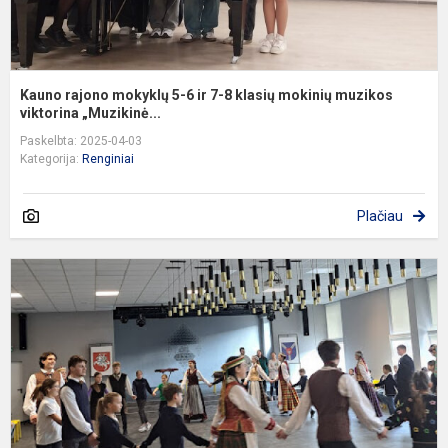
m
m
vi
Kauno rajono mokyklų 5-6 ir 7-8 klasių mokinių muzikos
viktorina „Muzikinė...
Paskelbta: 2025-04-03
Kategorija:
Renginiai
Plačiau
P
„
s
l