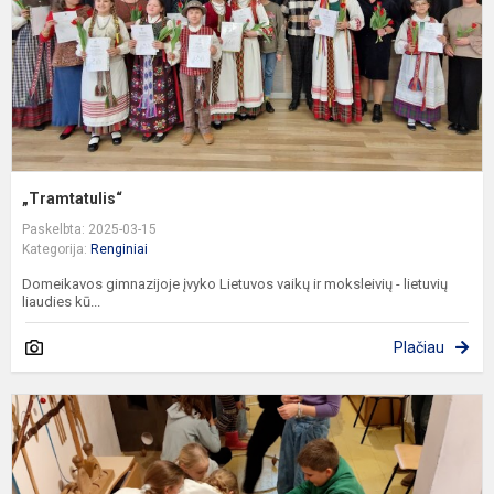
„Tramtatulis“
Paskelbta: 2025-03-15
Kategorija:
Renginiai
Domeikavos gimnazijoje įvyko Lietuvos vaikų ir moksleivių - lietuvių
liaudies kū...
Plačiau
V
–
i
L