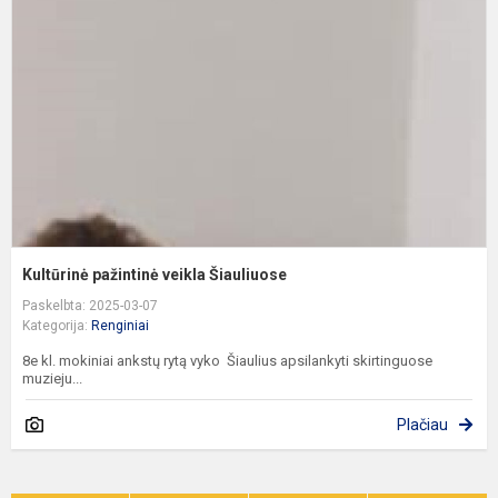
v
Š
Kultūrinė pažintinė veikla Šiauliuose
Paskelbta: 2025-03-07
Kategorija:
Renginiai
8e kl. mokiniai ankstų rytą vyko Šiaulius apsilankyti skirtinguose
muzieju...
Plačiau