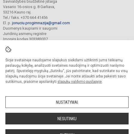
Savivaldybės biudžetinė įstaiga
Vasario 16-osios g. 8 Garliava,
53216 Kauno raj.
Tel./ faks. +370 664 41456
El. p.
jonuciu.progimnazija@gmail.com
Duomenys kaupiami ir saugomi
Juridinių asmenų registre
Įmonės kodas 303383037
Šioje svetainėje naudojame slapukus siekdami užtikrinti jums teikiamų
© 2023. Kauno r. Garliavos Jonučių progimnazija. Visos teisės saugomos.
Kopijuoti turinį be raštiško progimnazijos sutikimo griežtai draudžiama.
paslaugų kokybę, analizuoti svetainės naudojimą ir optimizuoti naršymo
patirtį. Spustelėję mygtuką „Sutinku“, jūs patvirtinate, kad sutinkate su visų
Prieinamumo paraiška
Slapukų valdymas
slapukų naudojimu šioje svetainėje. Jei norite atšaukti arba pakeisti savo
sutikimus, prašome apsilankyti
slapukų valdymo puslapyje
.
Sumanus būdas atnaujinti
mokyklos interneto
svetainę
NUSTATYMAI
NESUTINKU