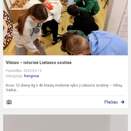
s
Vilnius – istorinė Lietuvos sostinė
Paskelbta: 2025-03-13
Kategorija:
Renginiai
Kovo 12 dieną 4g ir 4b klasių mokiniai vyko į Lietuvos sostinę – Vilnių.
Vaikai...
Plačiau
K
p