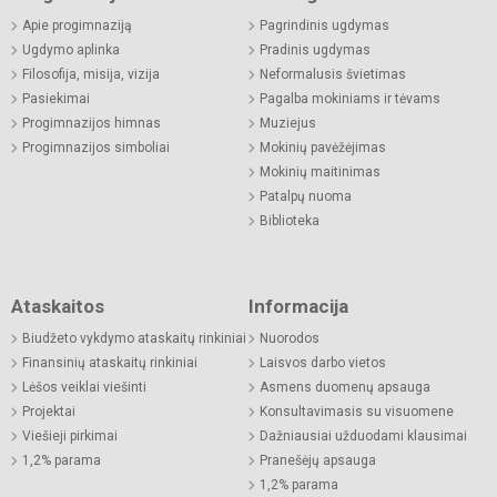
Apie progimnaziją
Pagrindinis ugdymas
Ugdymo aplinka
Pradinis ugdymas
Filosofija, misija, vizija
Neformalusis švietimas
Pasiekimai
Pagalba mokiniams ir tėvams
Progimnazijos himnas
Muziejus
Progimnazijos simboliai
Mokinių pavėžėjimas
Mokinių maitinimas
Patalpų nuoma
Biblioteka
Ataskaitos
Informacija
Biudžeto vykdymo ataskaitų rinkiniai
Nuorodos
Finansinių ataskaitų rinkiniai
Laisvos darbo vietos
Lėšos veiklai viešinti
Asmens duomenų apsauga
Projektai
Konsultavimasis su visuomene
Viešieji pirkimai
Dažniausiai užduodami klausimai
1,2% parama
Pranešėjų apsauga
1,2% parama