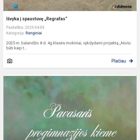
Išvyka į spaustuvę „Regrafas“
Paskelbta: 2025-04-09
Kategorija:
Renginiai
2025 m. balandžio 8 d. 4g klasės mokiniai, vykdydami projektą „Noriu
būti kaip t...
Plačiau
P
J