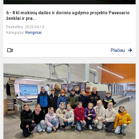
6 - 8 kl mokinių dailės ir dorinio ugdymo projekto Pavasario
ženklai ir pra...
Paskelbta: 2025-04-14
Kategorija:
Renginiai
Plačiau
I
į
s
„