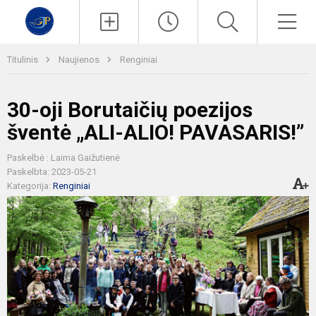
Paieška
Men
Titulinis
Naujienos
Renginiai
30-oji Borutaičių poezijos
šventė „ALI-ALIO! PAVASARIS!”
Paskelbė : Laima Gaižutienė
Paskelbta: 2023-05-21
Kategorija:
Renginiai