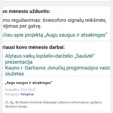
„
s
ir
a
„Augu saugus ir atsakingas“
Paskelbta: 2023-04-27
Kategorija:
Renginiai
2f, 3g, 4b klasės mokiniai dalyvauja Lietuvos neformaliojo ugdymo
skyriaus sauga...