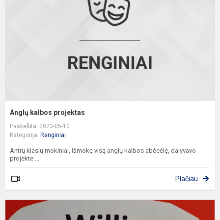
Anglų kalbos projektas
Paskelbta: 2023-05-10
Kategorija:
Renginiai
Antrų klasių mokiniai, išmokę visą anglų kalbos abėcėlę, dalyvavo
projekte ...
Plačiau
A
K