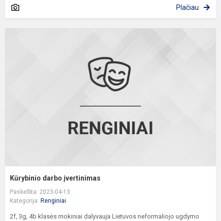
Plačiau
K
d
į
Kūrybinio darbo įvertinimas
Paskelbta: 2023-04-13
Kategorija:
Renginiai
2f, 3g, 4b klasės mokiniai dalyvauja Lietuvos neformaliojo ugdymo