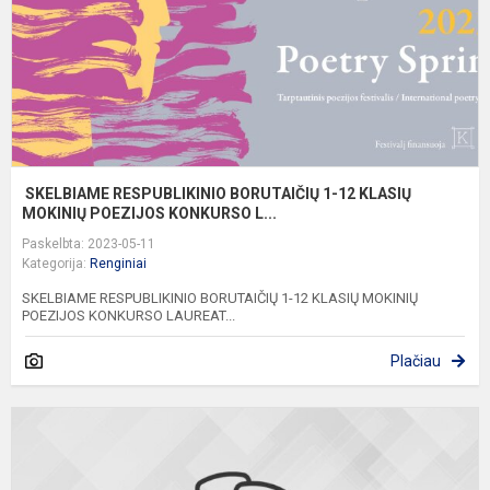
K
M
P
SKELBIAME RESPUBLIKINIO BORUTAIČIŲ 1-12 KLASIŲ
MOKINIŲ POEZIJOS KONKURSO L...
Paskelbta: 2023-05-11
Kategorija:
Renginiai
SKELBIAME RESPUBLIKINIO BORUTAIČIŲ 1-12 KLASIŲ MOKINIŲ
POEZIJOS KONKURSO LAUREAT...
Plačiau
A
k
p