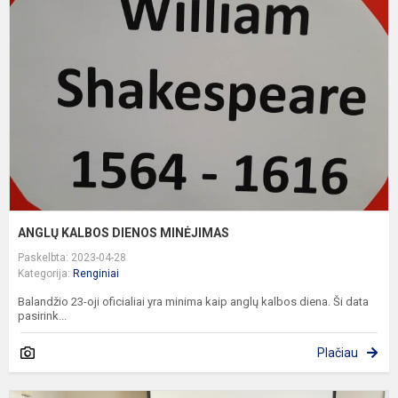
D
M
ANGLŲ KALBOS DIENOS MINĖJIMAS
Paskelbta: 2023-04-28
Kategorija:
Renginiai
Balandžio 23-oji oficialiai yra minima kaip anglų kalbos diena. Ši data
pasirink...
Plačiau