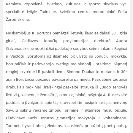
Raminta Popovienė, švietimo, kultūros ir sporto skyriaus vyr.
specialistė Miglė Trainienė, švietimo centro metodininkė Edita
Žaromskienė.
Nuskambėjus K. Borutos pamėgtai lietuvių liaudies dainai „Oi, giria
giria“, Garliavos Jonučių progimnazijos direktorė Audra
Galvanauskienė nuoširdžiai padėkojo sodybos šeimininkams Reginai
ir Vaidotui Borutoms už ilgametę bičiulystę su Jonučių mokykla,
borutaičiais ir padovanojo svetingumo simbolį – staltiesę. Šiųmetį
renginį skyrėme LR paskelbtiems Simono Daukanto metams ir 30-
ajam Borutaičių poezijos pavasarėliui paminėti. Pasidabinę tautiniai
drabužiais mokiniai išraiškingai paskaitė ištrauką iš „Būdo senovės
lietuvių, kalnėnų ir žemaičių“, o muziejininkė, rašytoja A. Ruseckaitė
pasidalino įžvalgomis apie šią lietuvybei itin nusipelniusią asmenybę.
Savųjų šaknų reikšmę žmogui priminė ir ilgametė mūsų bičiulė,
Liudvinavo Kazio Borutos gimnazijos mokytoja R. Volteraitienė.
Tuomet, byrant obelų žiedams, klausėmės pripažintų poetų balsų,