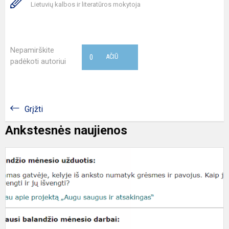
Lietuvių kalbos ir literatūros mokytoja
Nepamirškite
0
AČIŪ
padėkoti autoriui
Grįžti
Ankstesnės naujienos
„
s
ir
a