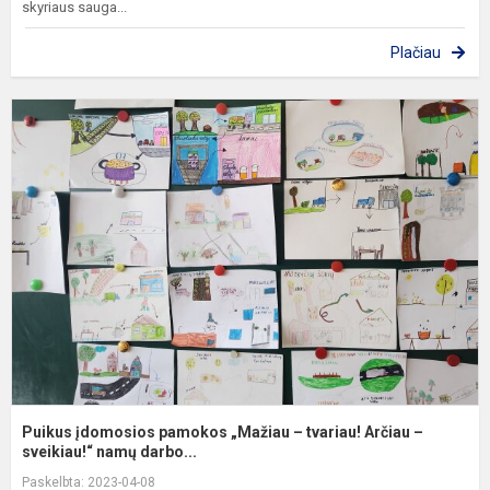
skyriaus sauga...
Plačiau
P
į
p
„
–
t
A
–
s
Puikus įdomosios pamokos „Mažiau – tvariau! Arčiau –
sveikiau!“ namų darbo...
Paskelbta: 2023-04-08