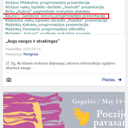
„Augu saugus ir atsakingas“
Paskelbta: 2023-05-19
Kategorija:
Renginiai
2f, 3g, 4b klasės mokiniai dalyvauja Lietuvos neformaliojo ugdymo
skyriaus sauga...
Plačiau
S
R
B
1
1