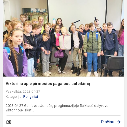
V
a
p
p
s
Viktorina apie pirmosios pagalbos suteikimą
Paskelbta: 2023-04-27
Kategorija:
Renginiai
2023.04.27 Garliavos Jonučių progimnazijoje 5c klasė dalyvavo
viktorinoje, skirt...
Plačiau