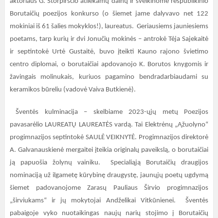
aktoriaus G. Storpirščio atliekamų dainų ir sveikinome respublikinio
Borutaičių poezijos konkurso (o šiemet jame dalyvavo net 122
mokiniai iš 61 šalies mokyklos!), laureatus. Geriausiems jauniesiems
poetams, tarp kurių ir dvi Jonučių mokinės – antrokė Tėja Sajekaitė
ir septintokė Urtė Gustaitė, buvo įteikti Kauno rajono švietimo
centro diplomai, o borutaičiai apdovanojo K. Borutos knygomis ir
žavingais molinukais, kuriuos pagamino bendradarbiaudami su
keramikos būreliu (vadovė Vaiva Butkienė).
Šventės kulminacija – skelbiame 2023-ųjų metų Poezijos
pavasarėlio LAUREATŲ LAUREATĖS vardą. Tai Elektrėnų „Ąžuolyno“
progimnazijos septintokė SAULĖ VEIKNYTĖ. Progimnazijos direktorė
A. Galvanauskienė mergaitei įteikia originalų paveikslą, o borutaičiai
ją papuošia žolynų vainiku. Specialiąją Borutaičių draugijos
nominaciją už ilgametę kūrybinę draugystę, jaunųjų poetų ugdymą
šiemet padovanojome Zarasų Pauliaus Širvio progimnazijos
„širviukams“ ir jų mokytojai Andželikai Vitkūnienei. Šventės
pabaigoje vyko nuotaikingas naujų narių stojimo į Borutaičių