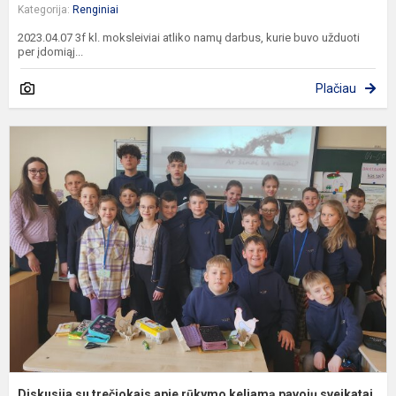
Kategorija:
Renginiai
2023.04.07 3f kl. moksleiviai atliko namų darbus, kurie buvo užduoti
per įdomiąj...
Plačiau
D
s
t
a
r
k
p
s
Diskusija su trečiokais apie rūkymo keliamą pavojų sveikatai