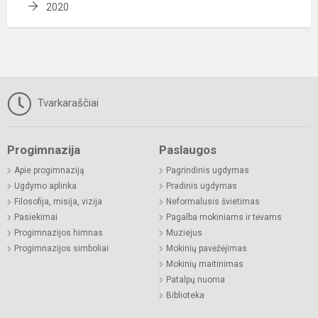
2020
Tvarkaraščiai
Progimnazija
Paslaugos
Apie progimnaziją
Pagrindinis ugdymas
Ugdymo aplinka
Pradinis ugdymas
Filosofija, misija, vizija
Neformalusis švietimas
Pasiekimai
Pagalba mokiniams ir tėvams
Progimnazijos himnas
Muziejus
Progimnazijos simboliai
Mokinių pavėžėjimas
Mokinių maitinimas
Patalpų nuoma
Biblioteka