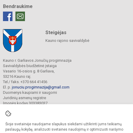
Bendraukime
Steigėjas
Kauno rajono savivaldybė
Kauno r. Garliavos Jonučių progimnazija
Savivaldybės biudžetinė įstaiga
Vasario 16-osios g. 8 Garliava,
53216 Kauno raj.
Tel./ faks. +370 664 41456
El. p.
jonuciu.progimnazija@gmail.com
Duomenys kaupiami ir saugomi
Juridinių asmenų registre
Įmonės kodas 303383037
Šioje svetainėje naudojame slapukus siekdami užtikrinti jums teikiamų
© 2023. Kauno r. Garliavos Jonučių progimnazija. Visos teisės saugomos.
Kopijuoti turinį be raštiško progimnazijos sutikimo griežtai draudžiama.
paslaugų kokybę, analizuoti svetainės naudojimą ir optimizuoti naršymo