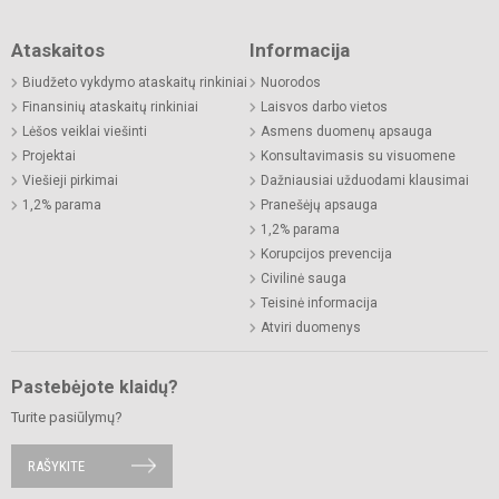
Ataskaitos
Informacija
Biudžeto vykdymo ataskaitų rinkiniai
Nuorodos
Finansinių ataskaitų rinkiniai
Laisvos darbo vietos
Lėšos veiklai viešinti
Asmens duomenų apsauga
Projektai
Konsultavimasis su visuomene
Viešieji pirkimai
Dažniausiai užduodami klausimai
1,2% parama
Pranešėjų apsauga
1,2% parama
Korupcijos prevencija
Civilinė sauga
Teisinė informacija
Atviri duomenys
Pastebėjote klaidų?
Turite pasiūlymų?
RAŠYKITE