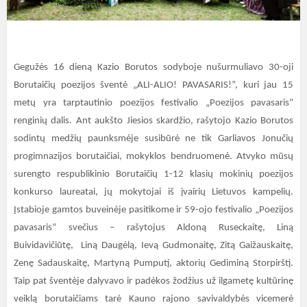
Gegužės 16 dieną Kazio Borutos sodyboje nušurmuliavo 30-oji
Borutaičių poezijos šventė „ALI-ALIO! PAVASARIS!”, kuri jau 15
metų yra tarptautinio poezijos festivalio „Poezijos pavasaris“
renginių dalis. Ant aukšto Jiesios skardžio, rašytojo Kazio Borutos
sodintų medžių paunksmėje susibūrė ne tik Garliavos Jonučių
progimnazijos borutaičiai, mokyklos bendruomenė. Atvyko mūsų
surengto respublikinio Borutaičių 1-12 klasių mokinių poezijos
konkurso laureatai, jų mokytojai iš įvairių Lietuvos kampelių.
Įstabioje gamtos buveinėje pasitikome ir 59-ojo festivalio „Poezijos
pavasaris“ svečius – rašytojus Aldoną Ruseckaitę, Liną
Buividavičiūtę, Liną Daugėlą, Ievą Gudmonaitę, Zitą Gaižauskaitę,
Zenę Sadauskaitę, Martyną Pumputį, aktorių Gediminą Storpirštį.
Taip pat šventėje dalyvavo ir padėkos žodžius už ilgametę kultūrinę
veiklą borutaičiams tarė Kauno rajono savivaldybės vicemerė