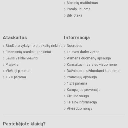
Mokinių maitinimas
Patalpų nuoma
Biblioteka
Ataskaitos
Informacija
Biudžeto vykdymo ataskaitų rinkiniai
Nuorodos
Finansinių ataskaitų rinkiniai
Laisvos darbo vietos
Lėšos veiklai viešinti
Asmens duomenų apsauga
Projektai
Konsultavimasis su visuomene
Viešieji pirkimai
Dažniausiai užduodami klausimai
1,2% parama
Pranešėjų apsauga
1,2% parama
Korupcijos prevencija
Civilinė sauga
Teisinė informacija
Atviri duomenys
Pastebėjote klaidų?