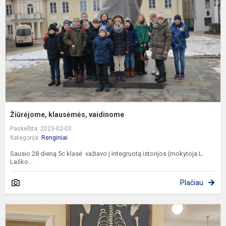
Žiūrėjome, klausėmės, vaidinome
Paskelbta: 2023-02-03
Kategorija:
Renginiai
Sausio 28 dieną 5c klasė važiavo į integruotą istorijos (mokytoja L.
Laško...
Plačiau
J
b