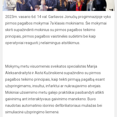
2023m. vasario 6d. 14 val. Garliavos Jonučių progimnazijoje vyko
pirmos pagalbos mokymai 7a klasės mokiniams. Šie mokymai
skirti supažindinti mokinius su pirmos pagalbos teikimo
principais, pirmos pagalbos vaistinėlės sudėtimi bei kaip
operatyviai reaguoti į nelaimingus atsitikimus.
Mokymų metu visuomenės sveikatos specialistės Marija
Aleksandraitytė ir Aistė Kučinskienė supažindino su pirmos
pagalbos teikimo principais, kaip teikti pirmąją pagalbą esant
užspringimams, insultui, infarktui ar nukraujavimo atvejais.
Mokiniai užsiėmimo metu galėjo praktiškai pasibandyti atlikti
gaivinimą ant interaktyvaus gaivinimo manekeno. Buvo
naudotas automatinio išorinio defibriliatoriaus muliažas bei
simuliacinė užspringimo liemenė.