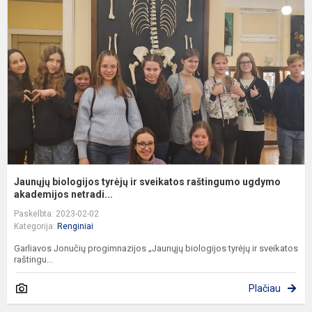
t
ir
s
r
u
ak
Jaunųjų biologijos tyrėjų ir sveikatos raštingumo ugdymo
akademijos netradi...
Paskelbta: 2023-02-02
Kategorija:
Renginiai
Garliavos Jonučių progimnazijos „Jaunųjų biologijos tyrėjų ir sveikatos
raštingu...
Plačiau