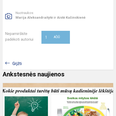
Nuotraukos:
Marija Aleksandraitytė ir Aistė Kučinskienė
Nepamirškite
1
AČIŪ
padėkoti autoriui
Grįžti
Ankstesnės naujienos
S
m
u
„
p