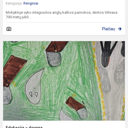
Kategorija:
Renginiai
Mokykloje vyko integruotos anglų kalbos pamokos, skirtos Vilniaus
700 metų jubil...
Plačiau
E
–
d
Edukacija – dovana