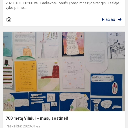
2023.01.30 15:00 val. Garliavos Jonučių progimnazijos renginių salėje
vyko pirmo...
Plačiau
7
m
V
–
m
s
700 metų Vilniui – mūsų sostinei!
Paskelbta: 2023-01-29