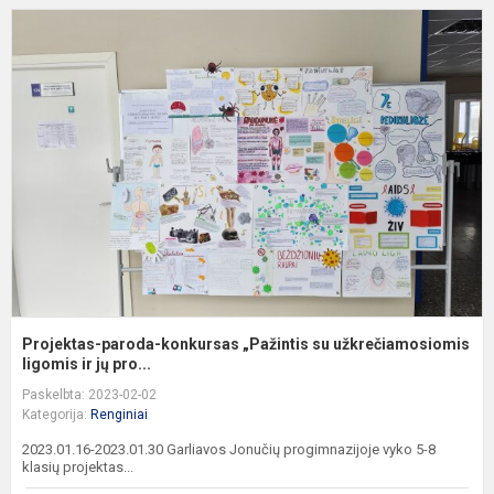
P
p
k
„
s
u
l..
Projektas-paroda-konkursas „Pažintis su užkrečiamosiomis
ligomis ir jų pro...
Paskelbta: 2023-02-02
Kategorija:
Renginiai
2023.01.16-2023.01.30 Garliavos Jonučių progimnazijoje vyko 5-8
klasių projektas...