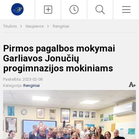
Paieška
Men
Titulinis
Naujienos
Renginiai
Pirmos pagalbos mokymai
Garliavos Jonučių
progimnazijos mokiniams
Paskelbta: 2023-02-08
Kategorija:
Renginiai