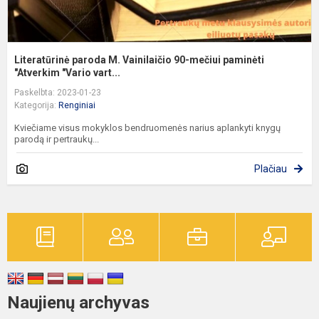
Literatūrinė paroda M. Vainilaičio 90-mečiui paminėti
"Atverkim "Vario vart...
Paskelbta: 2023-01-23
Kategorija:
Renginiai
Kviečiame visus mokyklos bendruomenės narius aplankyti knygų
parodą ir pertraukų...
Plačiau
Naujienų archyvas