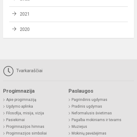
2021
2020
Tvarkaraščiai
Progimnazija
Paslaugos
Apie progimnaziją
Pagrindinis ugdymas
Ugdymo aplinka
Pradinis ugdymas
Filosofija, misija, vizija
Neformalusis švietimas
Pasiekimai
Pagalba mokiniams ir tėvams
Progimnazijos himnas
Muziejus
Progimnazijos simboliai
Mokinių pavėžėjimas