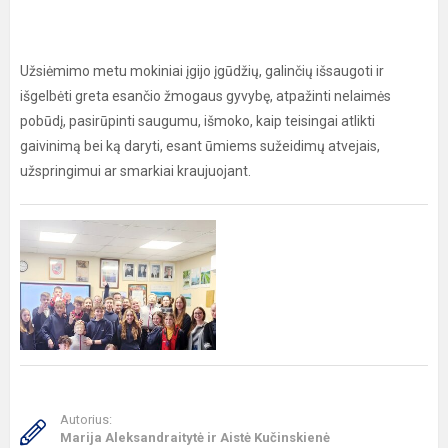
Užsiėmimo metu mokiniai įgijo įgūdžių, galinčių išsaugoti ir
išgelbėti greta esančio žmogaus gyvybę, atpažinti nelaimės
pobūdį, pasirūpinti saugumu, išmoko, kaip teisingai atlikti
gaivinimą bei ką daryti, esant ūmiems sužeidimų atvejais,
užspringimui ar smarkiai kraujuojant.
Autorius:
Marija Aleksandraitytė ir Aistė Kučinskienė