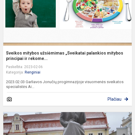
m
pr
Sveikos mitybos užsiėmimas „Sveikatai palankios mitybos
principai ir rekome...
Paskelbta: 2023-02-06
Kategorija:
Renginiai
2023.02.03 Garliavos Jonučių progimnazijoje visuomenės sveikatos
specialistės Ai...
Plačiau
Ž
k
v