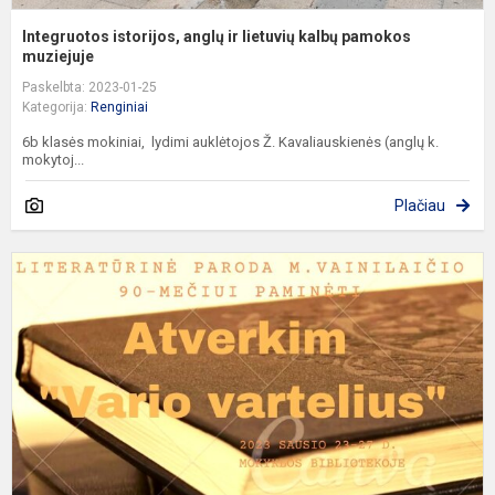
Integruotos istorijos, anglų ir lietuvių kalbų pamokos
muziejuje
Paskelbta: 2023-01-25
Kategorija:
Renginiai
6b klasės mokiniai, lydimi auklėtojos Ž. Kavaliauskienės (anglų k.
mokytoj...
Plačiau
L
p
M
V
9
m
p
"