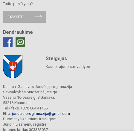
Turite pasiūlymų?
RAŠYKITE
Bendraukime
Steigėjas
Kauno rajono savivaldybė
Kauno r. Garliavos Jonučių progimnazija
Savivaldybės biudžetinė įstaiga
Vasario 16-osios g. 8 Garliava,
53216 Kauno raj.
Tel./ faks. +370 664 41456
El. p.
jonuciu.progimnazija@gmail.com
Duomenys kaupiami ir saugomi
Juridinių asmenų registre
Įmonės kodas 303383037