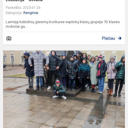
Paskelbta: 2023-01-26
Kategorija:
Renginiai
Laimėję kalėdinių giesmių konkurse septintų klasių grupėje 7b klasės
mokiniai ga...
Plačiau
I
i
a
ir
l
k
p
m