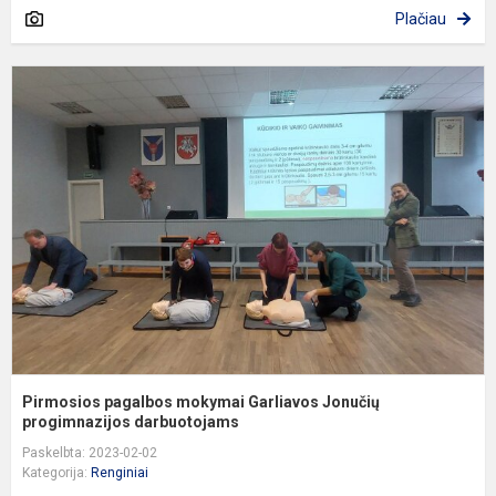
Plačiau
P
p
m
G
J
p
Pirmosios pagalbos mokymai Garliavos Jonučių
progimnazijos darbuotojams
Paskelbta: 2023-02-02
Kategorija:
Renginiai