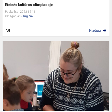
Etninės kultūros olimpiadoje
Paskelbta: 2022-12-11
Kategorija:
Renginiai
Plačiau
A
p
s
k