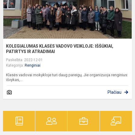
IR
KOLEGIALUMAS KLASĖS VADOVO VEIKLOJE: IŠŠŪKIAI,
PATIRTYS IR ATRADIMAI
Paskelbta: 2022-12-01
Kategorija:
Renginiai
Klasės vadovai mokykloje turi daug pareigų. Jie organizuoja renginius:
išvykas,...
Plačiau