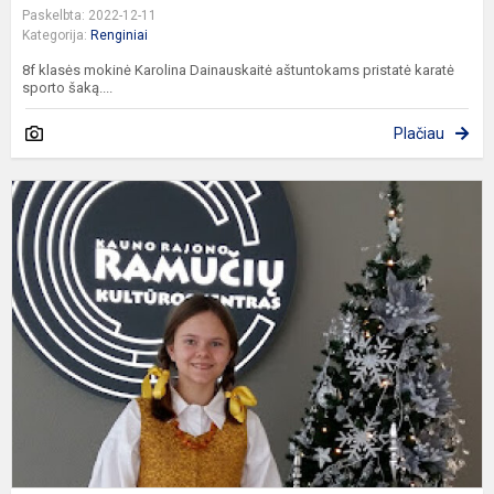
Paskelbta: 2022-12-11
Kategorija:
Renginiai
8f klasės mokinė Karolina Dainauskaitė aštuntokams pristatė karatė
sporto šaką....
Plačiau
E
k
o