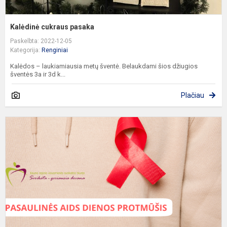
Kalėdinė cukraus pasaka
Paskelbta: 2022-12-05
Kategorija:
Renginiai
Kalėdos – laukiamiausia metų šventė. Belaukdami šios džiugios
šventės 3a ir 3d k...
Plačiau
V
s
P
A
d
p