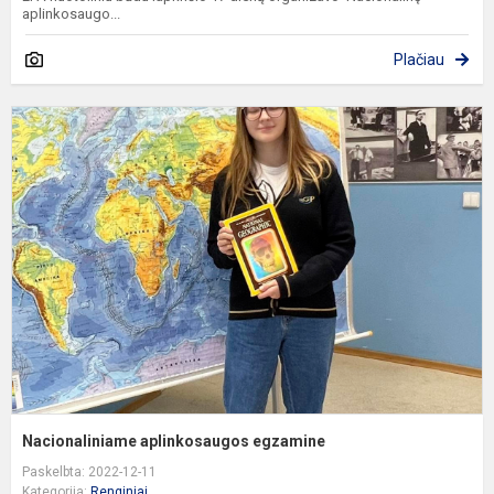
aplinkosaugo...
Plačiau
N
a
e
Nacionaliniame aplinkosaugos egzamine
Paskelbta: 2022-12-11
Kategorija:
Renginiai