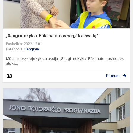
„Saugi mokykla. Būk matomas-segėk atšvaitą“
Paskelbta: 2022-12-01
Kategorija:
Renginiai
Mūsų mokykloje vyksta akcija „Saugi mokykla. Būk matomas-segėk
atšva...
Plačiau
K
K
V
V
I
P