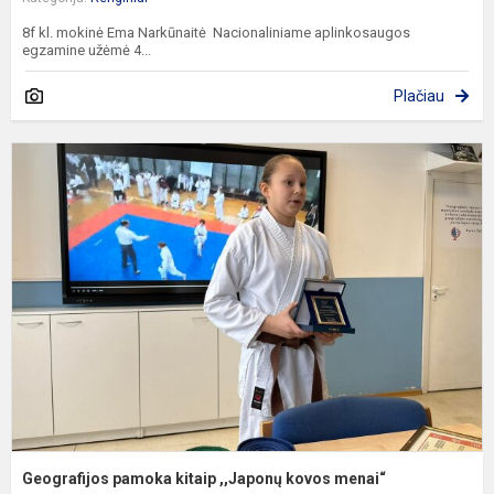
8f kl. mokinė Ema Narkūnaitė Nacionaliniame aplinkosaugos
egzamine užėmė 4...
Plačiau
G
p
k
,
k
m
Geografijos pamoka kitaip ,,Japonų kovos menai“