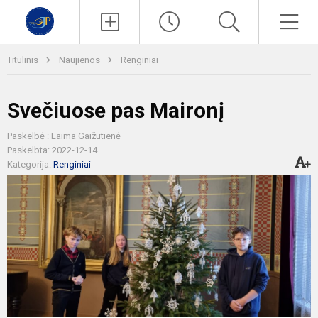
Paieška
Men
Titulinis
Naujienos
Renginiai
Svečiuose pas Maironį
Paskelbė : Laima Gaižutienė
Paskelbta: 2022-12-14
Kategorija:
Renginiai