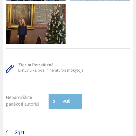
Zigrita Petraitienė
Lietuvių kalbos ir literatūros mokytoja
Nepamirškite
3
AČIŪ
padėkoti autoriui
Grįžti