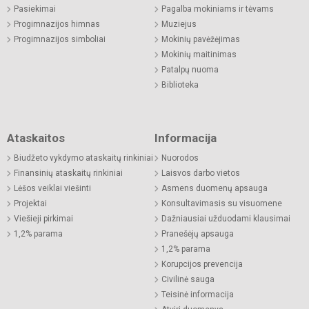
Pasiekimai
Pagalba mokiniams ir tėvams
Progimnazijos himnas
Muziejus
Progimnazijos simboliai
Mokinių pavėžėjimas
Mokinių maitinimas
Patalpų nuoma
Biblioteka
Ataskaitos
Informacija
Biudžeto vykdymo ataskaitų rinkiniai
Nuorodos
Finansinių ataskaitų rinkiniai
Laisvos darbo vietos
Lėšos veiklai viešinti
Asmens duomenų apsauga
Projektai
Konsultavimasis su visuomene
Viešieji pirkimai
Dažniausiai užduodami klausimai
1,2% parama
Pranešėjų apsauga
1,2% parama
Korupcijos prevencija
Civilinė sauga
Teisinė informacija