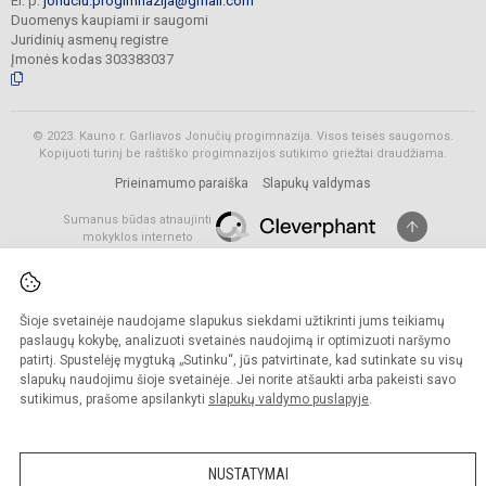
El. p.
jonuciu.progimnazija@gmail.com
Duomenys kaupiami ir saugomi
Juridinių asmenų registre
Įmonės kodas 303383037
© 2023. Kauno r. Garliavos Jonučių progimnazija. Visos teisės saugomos.
Kopijuoti turinį be raštiško progimnazijos sutikimo griežtai draudžiama.
Prieinamumo paraiška
Slapukų valdymas
Sumanus būdas atnaujinti
mokyklos interneto
svetainę
Šioje svetainėje naudojame slapukus siekdami užtikrinti jums teikiamų
paslaugų kokybę, analizuoti svetainės naudojimą ir optimizuoti naršymo
patirtį. Spustelėję mygtuką „Sutinku“, jūs patvirtinate, kad sutinkate su visų
slapukų naudojimu šioje svetainėje. Jei norite atšaukti arba pakeisti savo
sutikimus, prašome apsilankyti
slapukų valdymo puslapyje
.
NUSTATYMAI