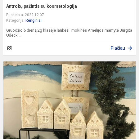
Antrokų pažintis su kosmetologija
Paskelbta: 2022-12-07
Kategorija:
Renginiai
Gruodžio 6 dieną 2g klasėje lankėsi mokinės Amelijos mamytė Jurgita
Ušecki...
Plačiau
K
c
p