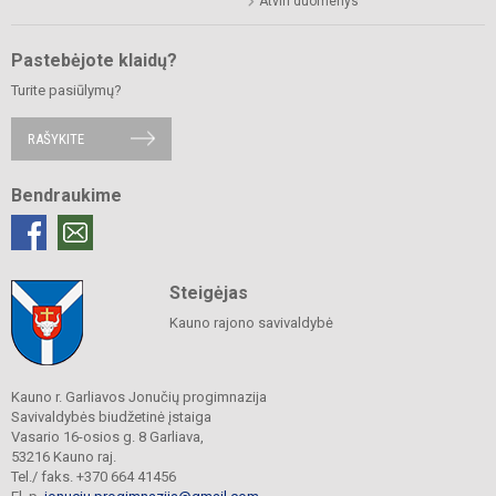
Atviri duomenys
Pastebėjote klaidų?
Turite pasiūlymų?
RAŠYKITE
Bendraukime
Steigėjas
Kauno rajono savivaldybė
Kauno r. Garliavos Jonučių progimnazija
Savivaldybės biudžetinė įstaiga
Vasario 16-osios g. 8 Garliava,
53216 Kauno raj.
Tel./ faks. +370 664 41456