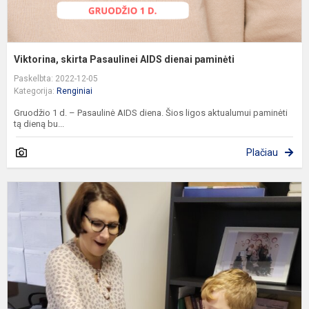
Viktorina, skirta Pasaulinei AIDS dienai paminėti
Paskelbta: 2022-12-05
Kategorija:
Renginiai
Gruodžio 1 d. – Pasaulinė AIDS diena. Šios ligos aktualumui paminėti
tą dieną bu...
Plačiau
„
m
B
m
s
a