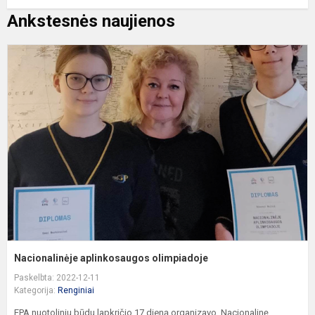
Ankstesnės naujienos
N
a
o
Nacionalinėje aplinkosaugos olimpiadoje
Paskelbta: 2022-12-11
Kategorija:
Renginiai
EPA nuotoliniu būdu lapkričio 17 dieną organizavo Nacionalinę