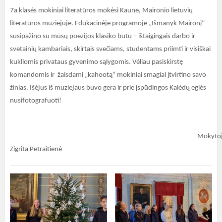
7a klasės mokiniai literatūros mokėsi Kaune, Maironio lietuvių
literatūros muziejuje. Edukacinėje programoje „Išmanyk Maironį“
susipažino su mūsų poezijos klasiko butu – ištaigingais darbo ir
svetainių kambariais, skirtais svečiams, studentams priimti ir visiškai
kukliomis privataus gyvenimo sąlygomis. Vėliau pasiskirstę
komandomis ir žaisdami „kahootą“ mokiniai smagiai įtvirtino savo
žinias. Išėjus iš muziejaus buvo gera ir prie įspūdingos Kalėdų eglės
nusifotografuoti!
Mokytoj
Zigrita Petraitienė