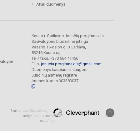
Atviri duomenys
Kauno r. Garliavos Jonučių progimnazija
Savivaldybės biudžetinė įstaiga
Vasario 16-osios g. 8 Garliava,
53216 Kauno raj.
Tel./ faks. +370 664 41456
valdybė
El. p.
jonuciu.progimnazija@gmail.com
Duomenys kaupiami ir saugomi
Juridinių asmenų registre
Įmonės kodas 303383037
Sumanus būdas atnaujinti
mokyklos interneto
svetainę