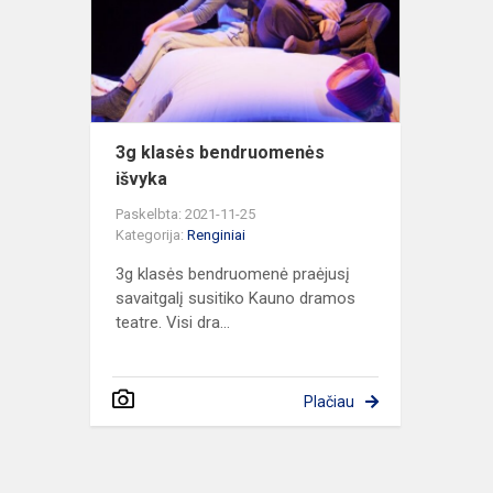
išvyka
3g klasės bendruomenės
išvyka
Paskelbta: 2021-11-25
Kategorija:
Renginiai
3g klasės bendruomenė praėjusį
savaitgalį susitiko Kauno dramos
teatre. Visi dra...
Plačiau