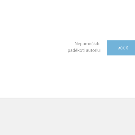
Nepamirškite
0
AČIŪ
padėkoti autoriui
nės