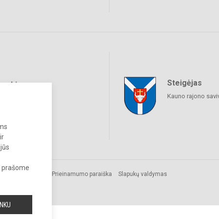
Steigėjas
raukime
Kauno rajono savi
ums
ir
 jūs
s, prašome
omos.
Prieinamumo paraiška
Slapukų valdymas
a.
INKU