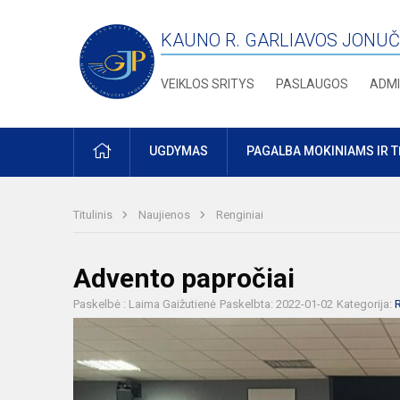
KAUNO R. GARLIAVOS JONUČ
VEIKLOS SRITYS
PASLAUGOS
ADMI
PRADŽIA
UGDYMAS
PAGALBA MOKINIAMS IR 
Titulinis
Naujienos
Renginiai
Advento papročiai
Paskelbė : Laima Gaižutienė
Paskelbta: 2022-01-02
Kategorija:
R