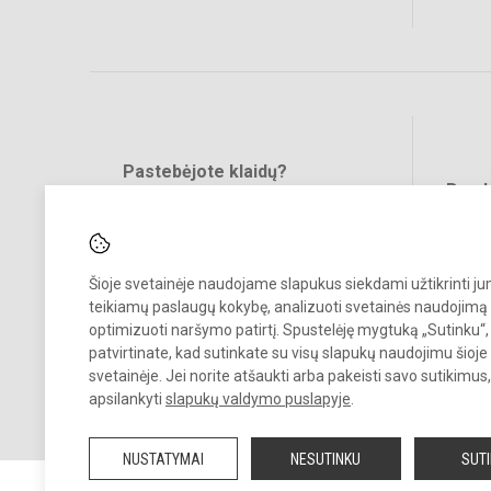
Pastebėjote klaidų?
Bend
Turite pasiūlymų?
RAŠYKITE
Šioje svetainėje naudojame slapukus siekdami užtikrinti j
teikiamų paslaugų kokybę, analizuoti svetainės naudojimą 
optimizuoti naršymo patirtį. Spustelėję mygtuką „Sutinku“,
patvirtinate, kad sutinkate su visų slapukų naudojimu šioje
svetainėje. Jei norite atšaukti arba pakeisti savo sutikimu
© 2023. Kauno r. Garliavos Jonučių progimnazija. Visos teisės saug
apsilankyti
slapukų valdymo puslapyje
.
Kopijuoti turinį be raštiško progimnazijos sutikimo griežtai draudžiam
NUSTATYMAI
NESUTINKU
SUT