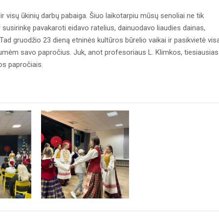
r visų ūkinių darbų pabaiga. Šiuo laikotarpiu mūsų senoliai ne tik
 susirinkę pavakaroti eidavo ratelius, dainuodavo liaudies dainas,
d gruodžio 23 dieną etninės kultūros būrelio vaikai ir pasikvietė vis
tumėm savo papročius. Juk, anot profesoriaus L. Klimkos, tiesiausias
os papročiais.