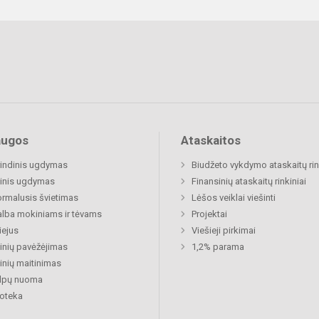
augos
Ataskaitos
indinis ugdymas
Biudžeto vykdymo ataskaitų rin
inis ugdymas
Finansinių ataskaitų rinkiniai
rmalusis švietimas
Lėšos veiklai viešinti
lba mokiniams ir tėvams
Projektai
ejus
Viešieji pirkimai
nių pavėžėjimas
1,2% parama
nių maitinimas
alpų nuoma
ioteka