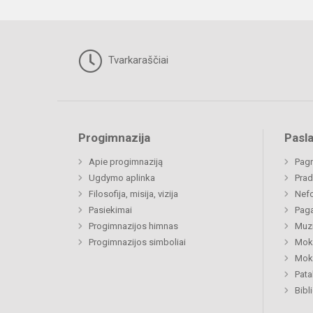
Tvarkaraščiai
Progimnazija
Pasl
Apie progimnaziją
Pagr
Ugdymo aplinka
Prad
Filosofija, misija, vizija
Nefo
Pasiekimai
Paga
Progimnazijos himnas
Muzi
Progimnazijos simboliai
Moki
Moki
Pat
Bibl