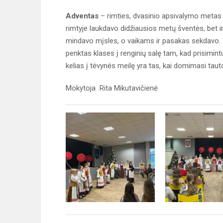
Adventas
– rimties, dvasinio apsivalymo metas i
rimtyje laukdavo didžiausios metų šventės, bet ir
mindavo mįsles, o vaikams ir pasakas sekdavo. Ta
penktas klases į renginių salę tam, kad prisimin
kelias į tėvynės meilę yra tas, kai domimasi taut
Mokytoja Rita Mikutavičienė