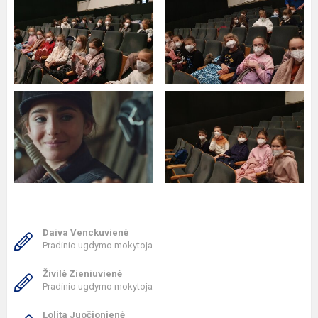
Daiva Venckuvienė
Pradinio ugdymo mokytoja
Živilė Zieniuvienė
Pradinio ugdymo mokytoja
Lolita Juočionienė