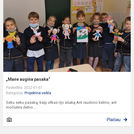
p
„Mane augina pasaka“
Paskelbta: 2022-01-07
Kategorija:
Projektinė veikla
Seku seku pasaką, kaip vilkas rijo ašaką Ant raudono kelmo, ant
močiutės delno....
Plačiau