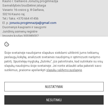
Kauno r. Garliavos Jonučių progimnazija
Savivaldybės biudžetinė įstaiga
Vasario 16-osios g. 8 Garliava,
53216 Kauno raj.
Tel./ faks. +370 664 41456
El. p.
jonuciu.progimnazija@gmail.com
Duomenys kaupiami ir saugomi
Juridinių asmenų registre
Įmonės kodas 303383037
Šioje svetainėje naudojame slapukus siekdami užtikrinti jums teikiamų
© 2023. Kauno r. Garliavos Jonučių progimnazija. Visos teisės saugomos.
Kopijuoti turinį be raštiško progimnazijos sutikimo griežtai draudžiama.
paslaugų kokybę, analizuoti svetainės naudojimą ir optimizuoti naršymo
patirtį. Spustelėję mygtuką „Sutinku“, jūs patvirtinate, kad sutinkate su visų
Prieinamumo paraiška
Slapukų valdymas
slapukų naudojimu šioje svetainėje. Jei norite atšaukti arba pakeisti savo
sutikimus, prašome apsilankyti
slapukų valdymo puslapyje
.
Sumanus būdas atnaujinti
mokyklos interneto
svetainę
NUSTATYMAI
NESUTINKU