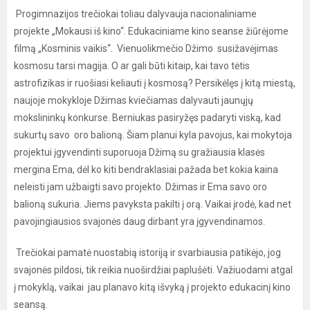
Progimnazijos trečiokai toliau dalyvauja nacionaliniame
projekte „Mokausi iš kino“. Edukaciniame kino seanse žiūrėjome
filmą „Kosminis vaikis“. Vienuolikmečio Džimo susižavėjimas
kosmosu tarsi magija. O ar gali būti kitaip, kai tavo tėtis
astrofizikas ir ruošiasi keliauti į kosmosą? Persikėlęs į kitą miestą,
naujoje mokykloje Džimas kviečiamas dalyvauti jaunųjų
mokslininkų konkurse. Berniukas pasiryžęs padaryti viską, kad
sukurtų savo oro balioną. Šiam planui kyla pavojus, kai mokytoja
projektui įgyvendinti suporuoja Džimą su gražiausia klasės
mergina Ema, dėl ko kiti bendraklasiai pažada bet kokia kaina
neleisti jam užbaigti savo projekto. Džimas ir Ema savo oro
balioną sukuria. Jiems pavyksta pakilti į orą. Vaikai įrodė, kad net
pavojingiausios svajonės daug dirbant yra įgyvendinamos.
Trečiokai pamatė nuostabią istoriją ir svarbiausia patikėjo, jog
svajonės pildosi, tik reikia nuoširdžiai paplušėti. Važiuodami atgal
į mokyklą, vaikai jau planavo kitą išvyką į projekto edukacinį kino
seansą.