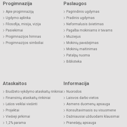
Progimnazija
Paslaugos
Apie progimnaziją
Pagrindinis ugdymas
Ugdymo aplinka
Pradinis ugdymas
Filosofija, misija, vizija
Neformalusis švietimas
Pasiekimai
Pagalba mokiniams ir tėvams
Progimnazijos himnas
Muziejus
Progimnazijos simboliai
Mokinių pavėžėjimas
Mokinių maitinimas
Patalpų nuoma
Biblioteka
Ataskaitos
Informacija
Biudžeto vykdymo ataskaitų rinkiniai
Nuorodos
Finansinių ataskaitų rinkiniai
Laisvos darbo vietos
Lėšos veiklai viešinti
Asmens duomenų apsauga
Projektai
Konsultavimasis su visuomene
Viešieji pirkimai
Dažniausiai užduodami klausimai
1,2% parama
Pranešėjų apsauga