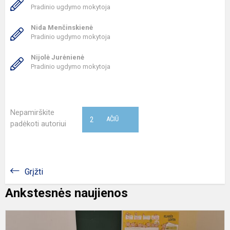
Pradinio ugdymo mokytoja
Nida Menčinskienė
Pradinio ugdymo mokytoja
Nijolė Jurėnienė
Pradinio ugdymo mokytoja
Nepamirškite
2
AČIŪ
padėkoti autoriui
Grįžti
Ankstesnės naujienos
„
a