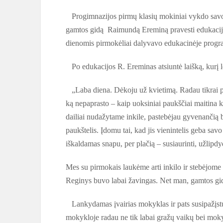
Progimnazijos pirmų klasių mokiniai vykdo savo 
gamtos gidą Raimundą Ereminą pravesti edukaciją
dienomis pirmokėliai dalyvavo edukacinėje progr
Po edukacijos R. Ereminas atsiuntė laišką, kurį l
„Laba diena. Dėkoju už kvietimą. Radau tikrai 
ką nepaprasto – kaip uoksiniai paukščiai maitina 
dailiai nudažytame inkile, pastebėjau gyvenančią 
paukštelis. Įdomu tai, kad jis vienintelis geba savo 
iškaldamas snapu, per plačią – susiaurinti, užlipd
Mes su pirmokais laukėme arti inkilo ir stebėjome 
Reginys buvo labai žavingas. Net man, gamtos gidu
Lankydamas įvairias mokyklas ir pats susipažįstu
mokykloje radau ne tik labai gražų vaikų bei moky