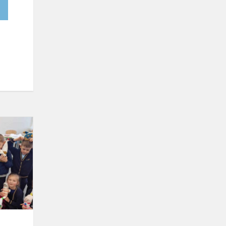
Mane
augina
pasaka