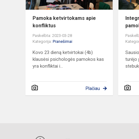
Pamoka ketvirtokams apie
Integr
konfliktus
pamok
Paskelbta: 2023-03-28
Paskelb
Kategorija:
Pranešimai
Kategor
Kovo 23 dieną ketvirtokai (4b)
Sausio
klausėsi psichologės pamokos kas
turėjo 
yra konfliktai i...
stebukl
Plačiau