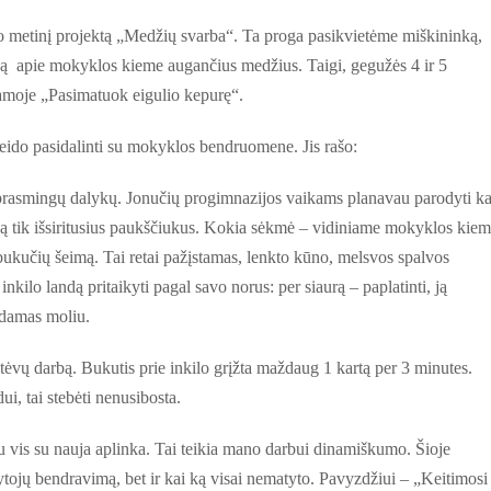
metinį projektą „Medžių svarba“. Ta proga pasikvietėme miškininką,
 apie mokyklos kieme augančius medžius. Taigi, gegužės 4 ir 5
amoje „Pasimatuok eigulio kepurę“.
eido pasidalinti su mokyklos bendruomene. Jis rašo:
prasmingų dalykų.
Jonučių progimnazijos vaikams planavau parodyti ka
ką tik išsiritusius paukščiukus. Kokia sėkmė – vidiniame mokyklos kiem
bukučių šeimą. Tai retai pažįstamas, lenkto kūno, melsvos spalvos
inkilo landą pritaikyti pagal savo norus: per siaurą – paplatinti, ją
ydamas moliu.
tėvų darbą. Bukutis prie inkilo grįžta maždaug 1 kartą per 3 minutes.
i, tai stebėti nenusibosta.
 vis su nauja aplinka. Tai teikia mano darbui dinamiškumo. Šioje
tojų bendravimą, bet ir kai ką visai nematyto. Pavyzdžiui – „Keitimosi