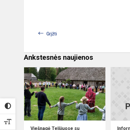
Grįžti
Ankstesnės naujienos
Viešnagė
Telšiuose
su
žemaitiškų
šokių
ir
dainų
edukacine
p...
Viešnagė Telšiuose su
Infor