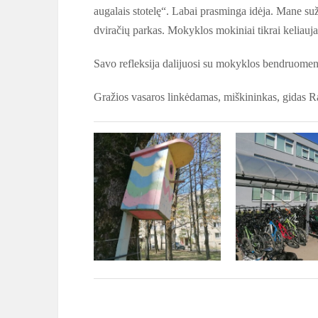
augalais stotelę“. Labai prasminga idėja. Mane suž
dviračių parkas. Mokyklos mokiniai tikrai keliauj
Savo refleksija dalijuosi su mokyklos bendruomene
Gražios vasaros linkėdamas, miškininkas, gidas