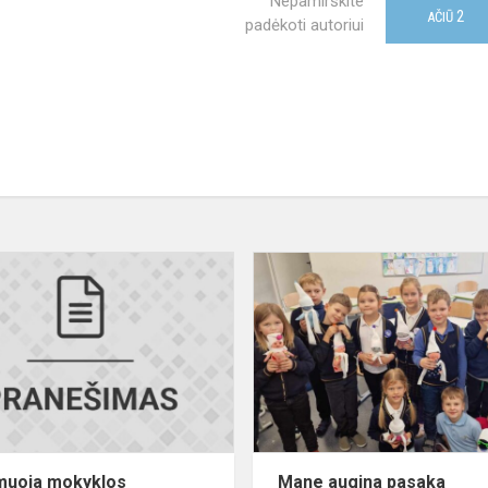
Nepamirškite
2
AČIŪ
padėkoti autoriui
Informuoja
mokyklos
psichologė
Agnė
muoja mokyklos
Mane augina pasaka