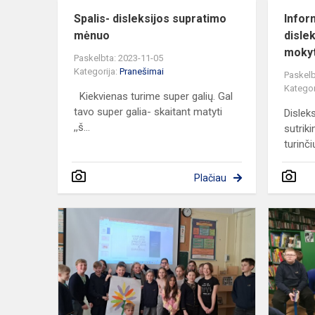
Spalis- disleksijos supratimo
Infor
mėnuo
disle
moky
Paskelbta: 2023-11-05
Kategorija:
Pranešimai
Paskelb
Kategor
Kiekvienas turime super galių. Gal
tavo super galia- skaitant matyti
Dislek
,,š...
sutrik
turinči
Plačiau
Pamoka
ketvirtokam
apie
konfliktus