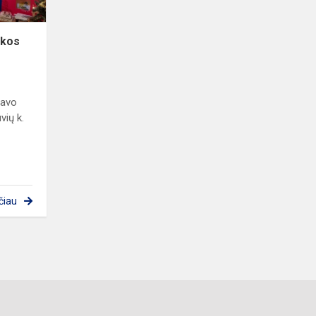
okos
savo
vių k.
čiau