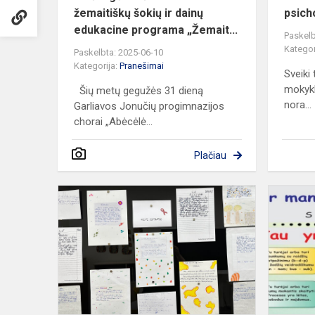
žemaitiškų šokių ir dainų
psich
edukacine programa „Žemait...
Paskelb
Kategor
Paskelbta: 2025-06-10
Kategorija:
Pranešimai
Sveiki 
mokyklą
Šių metų gegužės 31 dieną
nora...
Garliavos Jonučių progimnazijos
chorai „Abėcėlė...
Plačiau
Spalis-
disleksijos
supratimo
mėnuo