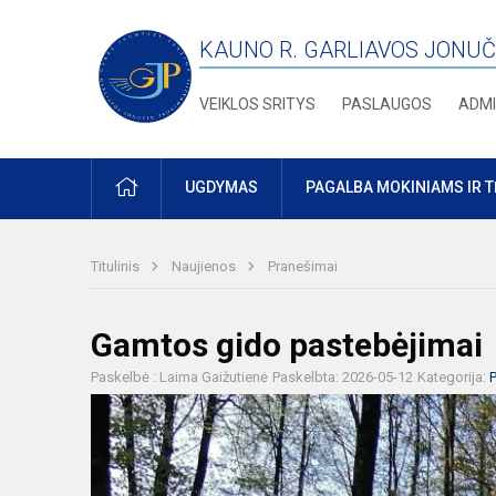
KAUNO R. GARLIAVOS JONUČ
VEIKLOS SRITYS
PASLAUGOS
ADMI
PRADŽIA
UGDYMAS
PAGALBA MOKINIAMS IR 
Titulinis
Naujienos
Pranešimai
Gamtos gido pastebėjimai
Paskelbė : Laima Gaižutienė
Paskelbta: 2026-05-12
Kategorija: