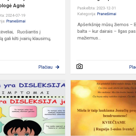
ologė Agnė
Paskelbta: 2023-12-31
Kategorija:
Pranešimai
ta: 2024-07-19
ija:
Pranešimai
Apšerkšniję mūsų žiemos – B
balta – kur dairais – Ilgas pa
tėveliai, Ruošiantis į
mažiemus...
 gali kilti įvairių klausimų,
Plačiau
Pla
Informacinis
straipsnis
apie
disleksiją
tėvams
ir
mokytoja...