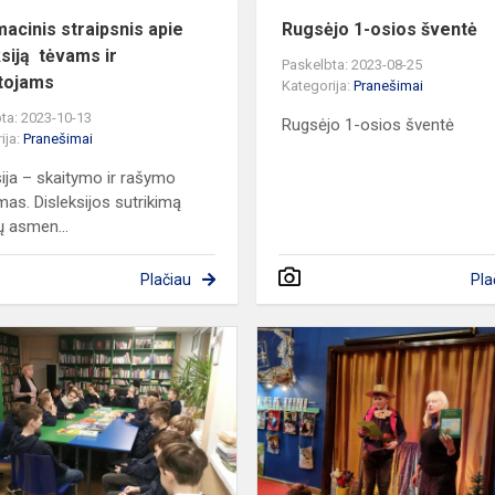
macinis straipsnis apie
Rugsėjo 1-osios šventė
ksiją tėvams ir
Paskelbta: 2023-08-25
tojams
Kategorija:
Pranešimai
ta: 2023-10-13
Rugsėjo 1-osios šventė
ija:
Pranešimai
sija – skaitymo ir rašymo
imas. Disleksijos sutrikimą
ų asmen...
Plačiau
Pla
Integruota
s
lietuvių
literatūros
pamoka
bibliotekoje