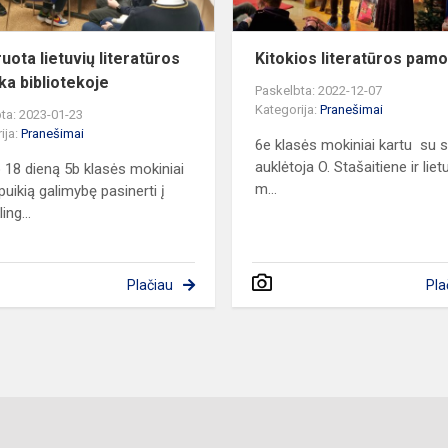
uota lietuvių literatūros
Kitokios literatūros pam
a bibliotekoje
Paskelbta: 2022-12-07
Kategorija:
Pranešimai
ta: 2023-01-23
ija:
Pranešimai
6e klasės mokiniai kartu su 
auklėtoja O. Stašaitiene ir lietu
 18 dieną 5b klasės mokiniai
m...
puikią galimybę pasinerti į
ing...
Plačiau
Pla