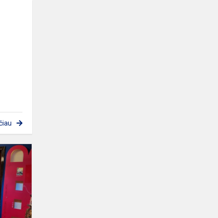
čiau
Kitokios
literatūros
pamokos