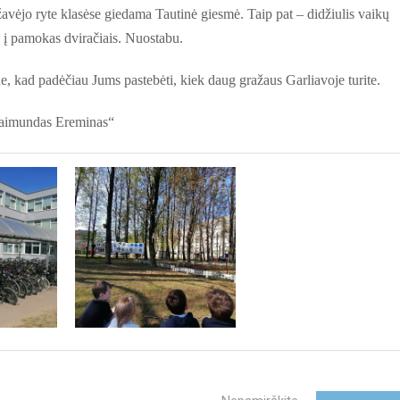
avėjo ryte klasėse giedama Tautinė giesmė. Taip pat – didžiulis vaikų
a į pamokas dviračiais. Nuostabu.
, kad padėčiau Jums pastebėti, kiek daug gražaus Garliavoje turite.
 Raimundas Ereminas“