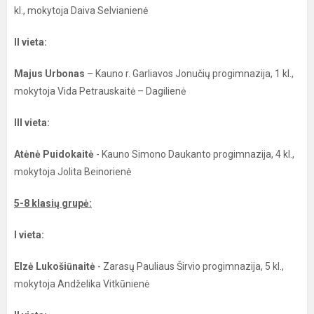
kl., mokytoja Daiva Selvianienė
II vieta:
Majus Urbonas
– Kauno r. Garliavos Jonučių progimnazija, 1 kl.,
mokytoja Vida Petrauskaitė – Dagilienė
III vieta:
Atėnė Puidokaitė
- Kauno Simono Daukanto progimnazija, 4 kl.,
mokytoja Jolita Beinorienė
5-8 klasių grupė:
I vieta:
Elzė Lukošiūnaitė
- Zarasų Pauliaus Širvio progimnazija, 5 kl.,
mokytoja Andželika Vitkūnienė