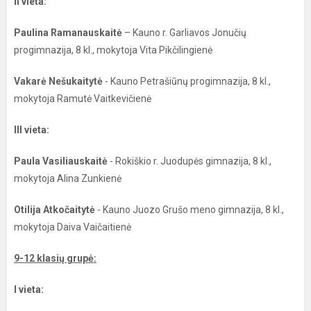
II vieta:
Paulina Ramanauskaitė
– Kauno r. Garliavos Jonučių
progimnazija, 8 kl., mokytoja Vita Pikčilingienė
Vakarė Nešukaitytė
- Kauno Petrašiūnų progimnazija, 8 kl.,
mokytoja Ramutė Vaitkevičienė
III vieta:
Paula Vasiliauskaitė
- Rokiškio r. Juodupės gimnazija, 8 kl.,
mokytoja Alina Zunkienė
Otilija Atkočaitytė
- Kauno Juozo Grušo meno gimnazija, 8 kl.,
mokytoja Daiva Vaičaitienė
9-12 klasių grupė:
I vieta: