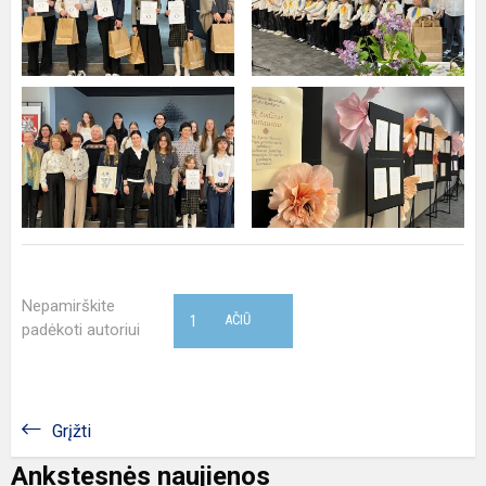
Nepamirškite
1
AČIŪ
padėkoti autoriui
Grįžti
Ankstesnės naujienos