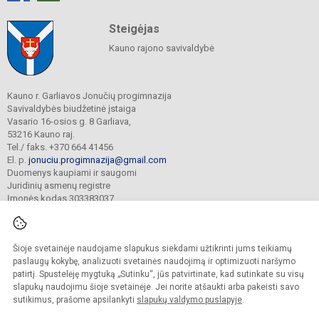
Steigėjas
Kauno rajono savivaldybė
Kauno r. Garliavos Jonučių progimnazija
Savivaldybės biudžetinė įstaiga
Vasario 16-osios g. 8 Garliava,
53216 Kauno raj.
Tel./ faks. +370 664 41456
El. p.
jonuciu.progimnazija@gmail.com
Duomenys kaupiami ir saugomi
Juridinių asmenų registre
Įmonės kodas 303383037
Šioje svetainėje naudojame slapukus siekdami užtikrinti jums teikiamų
© 2023. Kauno r. Garliavos Jonučių progimnazija. Visos teisės saugomos.
Kopijuoti turinį be raštiško progimnazijos sutikimo griežtai draudžiama.
paslaugų kokybę, analizuoti svetainės naudojimą ir optimizuoti naršymo
patirtį. Spustelėję mygtuką „Sutinku“, jūs patvirtinate, kad sutinkate su visų
Prieinamumo paraiška
Slapukų valdymas
slapukų naudojimu šioje svetainėje. Jei norite atšaukti arba pakeisti savo
sutikimus, prašome apsilankyti
slapukų valdymo puslapyje
.
Sumanus būdas atnaujinti
mokyklos interneto