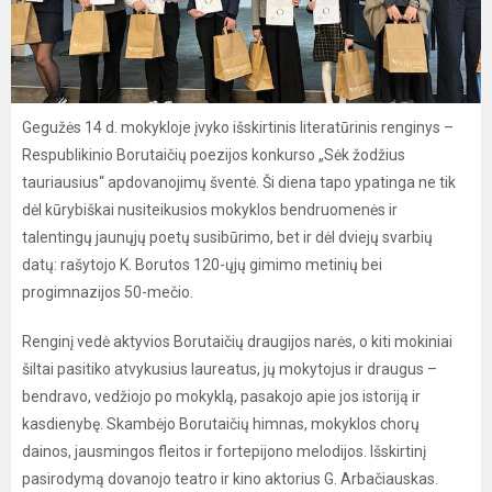
Gegužės 14 d. mokykloje įvyko išskirtinis literatūrinis renginys –
Respublikinio Borutaičių poezijos konkurso „Sėk žodžius
tauriausius“ apdovanojimų šventė. Ši diena tapo ypatinga ne tik
dėl kūrybiškai nusiteikusios mokyklos bendruomenės ir
talentingų jaunųjų poetų susibūrimo, bet ir dėl dviejų svarbių
datų: rašytojo K. Borutos 120-ųjų gimimo metinių bei
progimnazijos 50-mečio.
Renginį vedė aktyvios Borutaičių draugijos narės, o kiti mokiniai
šiltai pasitiko atvykusius laureatus, jų mokytojus ir draugus –
bendravo, vedžiojo po mokyklą, pasakojo apie jos istoriją ir
kasdienybę. Skambėjo Borutaičių himnas, mokyklos chorų
dainos, jausmingos fleitos ir fortepijono melodijos. Išskirtinį
pasirodymą dovanojo teatro ir kino aktorius G. Arbačiauskas.