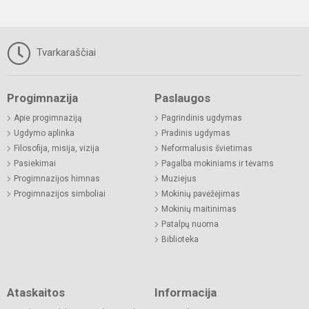
Tvarkaraščiai
Progimnazija
Paslaugos
Apie progimnaziją
Pagrindinis ugdymas
Ugdymo aplinka
Pradinis ugdymas
Filosofija, misija, vizija
Neformalusis švietimas
Pasiekimai
Pagalba mokiniams ir tėvams
Progimnazijos himnas
Muziejus
Progimnazijos simboliai
Mokinių pavėžėjimas
Mokinių maitinimas
Patalpų nuoma
Biblioteka
Ataskaitos
Informacija