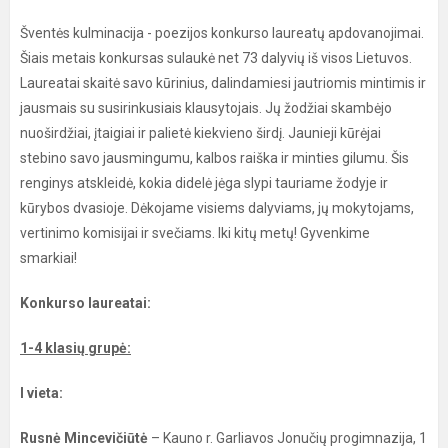
Šventės kulminacija - poezijos konkurso laureatų apdovanojimai.
Šiais metais konkursas sulaukė net 73 dalyvių iš visos Lietuvos.
Laureatai skaitė savo kūrinius, dalindamiesi jautriomis mintimis ir
jausmais su susirinkusiais klausytojais. Jų žodžiai skambėjo
nuoširdžiai, įtaigiai ir palietė kiekvieno širdį. Jaunieji kūrėjai
stebino savo jausmingumu, kalbos raiška ir minties gilumu. Šis
renginys atskleidė, kokia didelė jėga slypi tauriame žodyje ir
kūrybos dvasioje. Dėkojame visiems dalyviams, jų mokytojams,
vertinimo komisijai ir svečiams. Iki kitų metų! Gyvenkime
smarkiai!
Konkurso laureatai:
1-4 klasių grupė:
I vieta:
Rusnė Mincevičiūtė
– Kauno r. Garliavos Jonučių progimnazija, 1