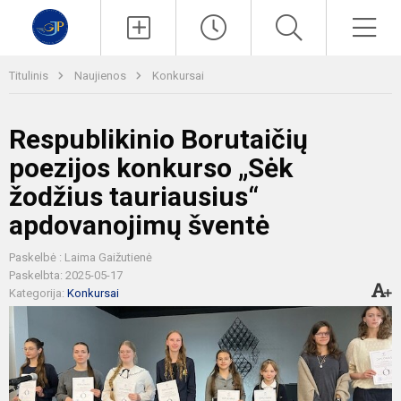
Paieška
Men
Titulinis
Naujienos
Konkursai
Respublikinio Borutaičių
poezijos konkurso „Sėk
žodžius tauriausius“
apdovanojimų šventė
Paskelbė : Laima Gaižutienė
Paskelbta: 2025-05-17
Kategorija:
Konkursai