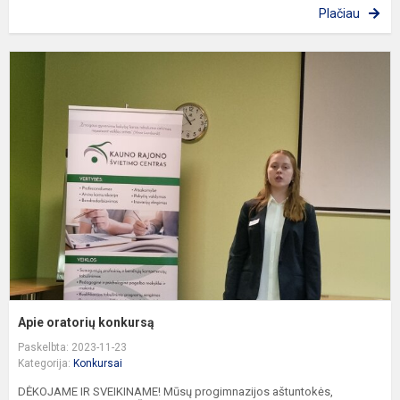
Plačiau
A
o
k
Apie oratorių konkursą
Paskelbta: 2023-11-23
Kategorija:
Konkursai
DĖKOJAME IR SVEIKINAME! Mūsų progimnazijos aštuntokės,