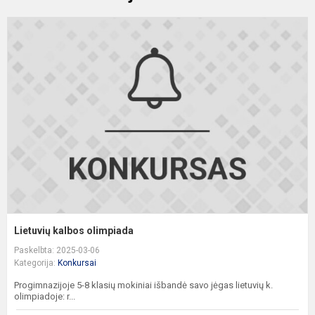
L
k
o
Lietuvių kalbos olimpiada
Paskelbta: 2025-03-06
Kategorija:
Konkursai
Progimnazijoje 5-8 klasių mokiniai išbandė savo jėgas lietuvių k.
olimpiadoje: r...