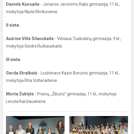
Danielė Kuosaitė
- Jonavos Jeronimo Ralio gimnazija, 11 kl.,
mokytoja Nijolė Rimkuvienė
II vieta:
Aušrinė Viltė Šilanskaitė
- Vilniaus Tuskulėnų gimnazija, 9 kl.,
mokytoja Giedrė Rutkauskaitė
III vieta:
Gerda Stralkutė
- Liudvinavo Kazio Borutos gimnazija, 11 kl.,
mokytoja Rita Volteraitienė
Morta Žuklytė
- Prienų ,,Žiburio“ gimnazija, 11 kl., mokytoja
Levutė Karčiauskienė