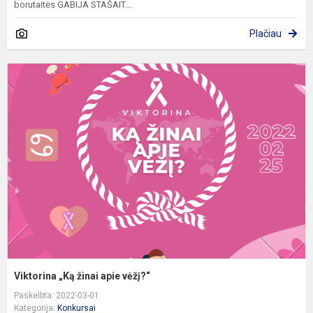
borutaitės GABIJA STAŠAIT...
Plačiau
V
„
ž
a
v
Viktorina „Ką žinai apie vėžį?“
Paskelbta: 2022-03-01
Kategorija:
Konkursai