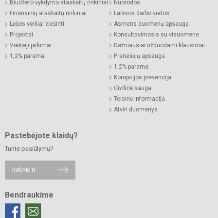
Biudžeto vykdymo ataskaitų rinkiniai
Nuorodos
Finansinių ataskaitų rinkiniai
Laisvos darbo vietos
Lėšos veiklai viešinti
Asmens duomenų apsauga
Projektai
Konsultavimasis su visuomene
Viešieji pirkimai
Dažniausiai užduodami klausimai
1,2% parama
Pranešėjų apsauga
1,2% parama
Korupcijos prevencija
Civilinė sauga
Teisinė informacija
Atviri duomenys
Pastebėjote klaidų?
Turite pasiūlymų?
RAŠYKITE
Bendraukime