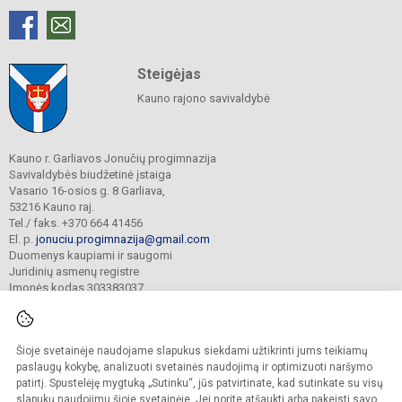
Steigėjas
Kauno rajono savivaldybė
Kauno r. Garliavos Jonučių progimnazija
Savivaldybės biudžetinė įstaiga
Vasario 16-osios g. 8 Garliava,
53216 Kauno raj.
Tel./ faks. +370 664 41456
El. p.
jonuciu.progimnazija@gmail.com
Duomenys kaupiami ir saugomi
Juridinių asmenų registre
Įmonės kodas 303383037
Šioje svetainėje naudojame slapukus siekdami užtikrinti jums teikiamų
© 2023. Kauno r. Garliavos Jonučių progimnazija. Visos teisės saugomos.
Kopijuoti turinį be raštiško progimnazijos sutikimo griežtai draudžiama.
paslaugų kokybę, analizuoti svetainės naudojimą ir optimizuoti naršymo
patirtį. Spustelėję mygtuką „Sutinku“, jūs patvirtinate, kad sutinkate su visų
Prieinamumo paraiška
Slapukų valdymas
slapukų naudojimu šioje svetainėje. Jei norite atšaukti arba pakeisti savo