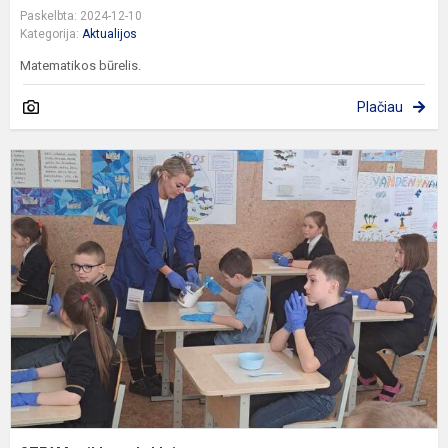
Paskelbta: 2024-12-10
Kategorija:
Aktualijos
Matematikos būrelis.
Plačiau
S
v
m