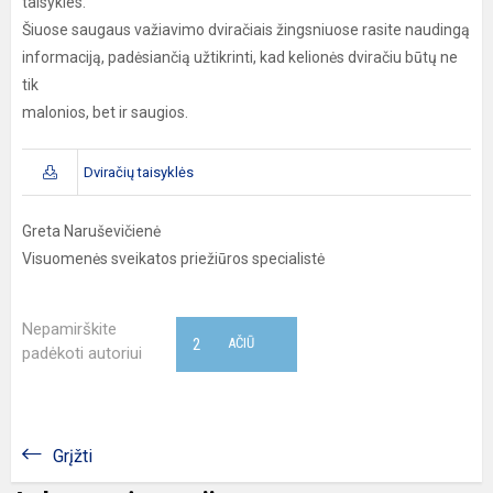
taisykles.
Šiuose saugaus važiavimo dviračiais žingsniuose rasite naudingą
informaciją, padėsiančią užtikrinti, kad kelionės dviračiu būtų ne
tik
malonios, bet ir saugios.
Dviračių taisyklės
Greta Naruševičienė
Visuomenės sveikatos priežiūros specialistė
Nepamirškite
2
AČIŪ
padėkoti autoriui
Grįžti