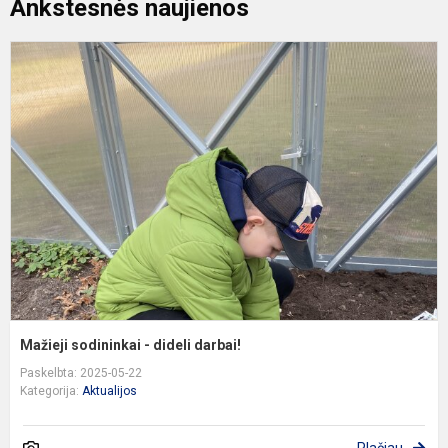
Ankstesnės naujienos
M
s
-
d
d
Mažieji sodininkai - dideli darbai!
Paskelbta: 2025-05-22
Kategorija:
Aktualijos