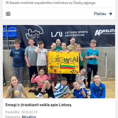
7E klasės mokiniai supažindino trečiokus su Šaulių sąjunga
Plačiau
S
ir
į
v
a
L
Smagi ir įtraukianti veikla apie Lietuvą
Paskelbta: 2025-02-18
Kategorija:
Aktualijos