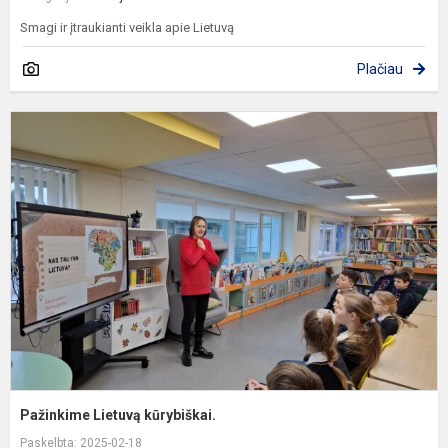
Smagi ir įtraukianti veikla apie Lietuvą
Plačiau
P
L
k
Pažinkime Lietuvą kūrybiškai.
Paskelbta: 2025-02-18