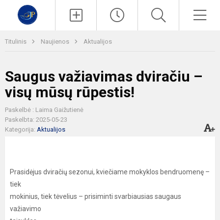
Paieška
Men
Titulinis
Naujienos
Aktualijos
Saugus važiavimas dviračiu –
visų mūsų rūpestis!
Paskelbė : Laima Gaižutienė
Paskelbta: 2025-05-23
Kategorija:
Aktualijos
Prasidėjus dviračių sezonui, kviečiame mokyklos bendruomenę –
tiek
mokinius, tiek tėvelius – prisiminti svarbiausias saugaus
važiavimo