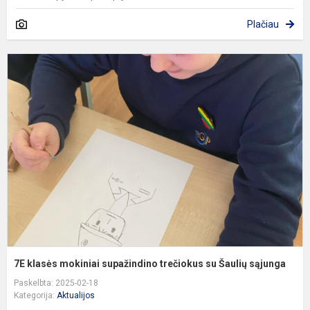
Plačiau
7
k
m
s
t
s
Š
s
7E klasės mokiniai supažindino trečiokus su Šaulių sąjunga
Paskelbta: 2025-02-18
Kategorija:
Aktualijos