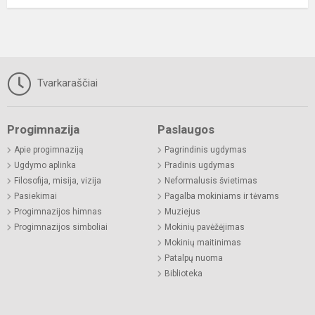
Tvarkaraščiai
Progimnazija
Paslaugos
Apie progimnaziją
Pagrindinis ugdymas
Ugdymo aplinka
Pradinis ugdymas
Filosofija, misija, vizija
Neformalusis švietimas
Pasiekimai
Pagalba mokiniams ir tėvams
Progimnazijos himnas
Muziejus
Progimnazijos simboliai
Mokinių pavėžėjimas
Mokinių maitinimas
Patalpų nuoma
Biblioteka