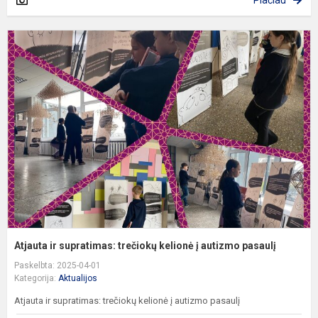
Plačiau
A
ir
s
t
k
į
a
p
Atjauta ir supratimas: trečiokų kelionė į autizmo pasaulį
Paskelbta: 2025-04-01
Kategorija:
Aktualijos
Atjauta ir supratimas: trečiokų kelionė į autizmo pasaulį