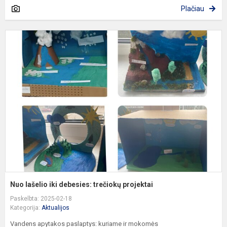
Plačiau
N
l
ik
d
t
p
Nuo lašelio iki debesies: trečiokų projektai
Paskelbta: 2025-02-18
Kategorija:
Aktualijos
Vandens apytakos paslaptys: kuriame ir mokomės