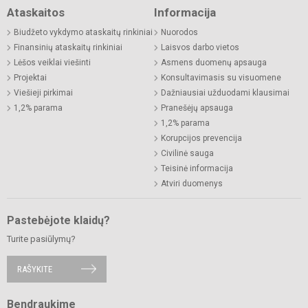
Ataskaitos
Informacija
Biudžeto vykdymo ataskaitų rinkiniai
Nuorodos
Finansinių ataskaitų rinkiniai
Laisvos darbo vietos
Lėšos veiklai viešinti
Asmens duomenų apsauga
Projektai
Konsultavimasis su visuomene
Viešieji pirkimai
Dažniausiai užduodami klausimai
1,2% parama
Pranešėjų apsauga
1,2% parama
Korupcijos prevencija
Civilinė sauga
Teisinė informacija
Atviri duomenys
Pastebėjote klaidų?
Turite pasiūlymų?
RAŠYKITE
Bendraukime