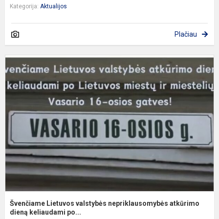
Kategorija:
Aktualijos
Plačiau
Š
L
v
n
a
d
Švenčiame Lietuvos valstybės nepriklausomybės atkūrimo
dieną keliaudami po...