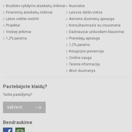
Biudžeto vykdymo ataskaitų rinkiniai
Nuorodos
Finansinių ataskaitų rinkiniai
Laisvos darbo vietos
Lėšos veiklai viešinti
Asmens duomenų apsauga
Projektai
Konsultavimasis su visuomene
Viešieji pirkimai
Dažniausiai užduodami klausimai
1,2% parama
Pranešėjų apsauga
1,2% parama
Korupcijos prevencija
Civilinė sauga
Teisinė informacija
Atviri duomenys
Pastebėjote klaidų?
Turite pasiūlymų?
RAŠYKITE
Bendraukime