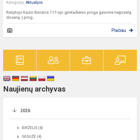
Kategorija:
Aktualijos
Rašytojo Kazio Borutos 117-ojo gimtadienio proga gavome neįprastą
dovaną. Į prog...
Plačiau
Naujienų archyvas
2026
BIRŽELIS (4)
GEGUŽĖ (4)