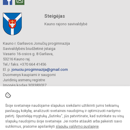
Steigėjas
Kauno rajono savivaldybė
Kauno r. Garliavos Jonučių progimnazija
Savivaldybės biudžetinė įstaiga
Vasario 16-osios g. 8 Garliava,
53216 Kauno raj.
Tel./ faks. +370 664 41456
El. p.
jonuciu.progimnazija@gmail.com
Duomenys kaupiami ir saugomi
Juridinių asmenų registre
Įmonės kodas 303383037
Šioje svetainėje naudojame slapukus siekdami užtikrinti jums teikiamų
© 2023. Kauno r. Garliavos Jonučių progimnazija. Visos teisės saugomos.
Kopijuoti turinį be raštiško progimnazijos sutikimo griežtai draudžiama.
paslaugų kokybę, analizuoti svetainės naudojimą ir optimizuoti naršymo
patirtį. Spustelėję mygtuką „Sutinku“, jūs patvirtinate, kad sutinkate su visų
Prieinamumo paraiška
Slapukų valdymas
slapukų naudojimu šioje svetainėje. Jei norite atšaukti arba pakeisti savo
sutikimus, prašome apsilankyti
slapukų valdymo puslapyje
.
Sumanus būdas atnaujinti