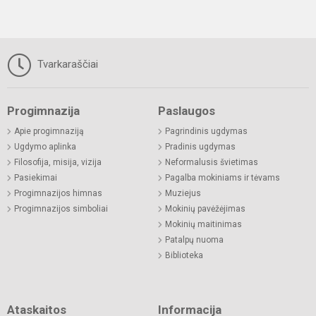
Tvarkaraščiai
Progimnazija
Paslaugos
Apie progimnaziją
Pagrindinis ugdymas
Ugdymo aplinka
Pradinis ugdymas
Filosofija, misija, vizija
Neformalusis švietimas
Pasiekimai
Pagalba mokiniams ir tėvams
Progimnazijos himnas
Muziejus
Progimnazijos simboliai
Mokinių pavėžėjimas
Mokinių maitinimas
Patalpų nuoma
Biblioteka
Ataskaitos
Informacija