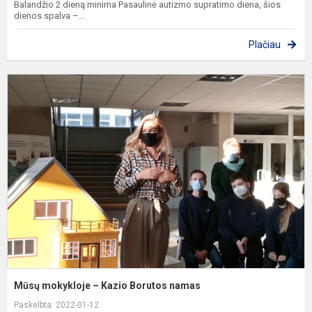
Balandžio 2 dieną minima Pasaulinė autizmo supratimo diena, šios
dienos spalva –...
Plačiau
M
m
–
K
B
n
Mūsų mokykloje – Kazio Borutos namas
Paskelbta: 2022-01-12