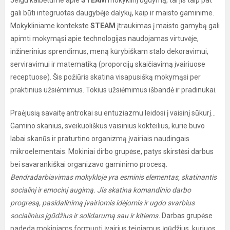
Jeigu kalbėtume apie
STEAM
mokyklinį ugdymą, tai jis taip pat
gali būti integruotas daugybėje dalykų, kaip ir maisto gaminime.
Mokykliniame kontekste
STEAM
įtraukimas į maisto gamybą gali
apimti mokymąsi apie technologijas naudojamas virtuvėje,
inžinerinius sprendimus, meną kūrybiškam stalo dekoravimui,
serviravimui ir matematiką (proporcijų skaičiavimą įvairiuose
receptuose). Šis požiūris skatina visapusišką mokymąsi per
praktinius užsiėmimus. Tokius užsiėmimus išbandė ir pradinukai.
Praėjusią savaitę antrokai su entuziazmu leidosi į vaisinį sūkurį...
Gamino skanius, sveikuoliškus vaisinius kokteilius, kurie buvo
labai skanūs ir praturtino organizmą įvairiais naudingais
mikroelementais. Mokiniai dirbo grupėse, patys skirstėsi darbus
bei savarankiškai organizavo gaminimo procesą.
Bendradarbiavimas mokykloje yra esminis elementas, skatinantis
socialinį ir emocinį augimą.
Jis skatina komandinio darbo
progresą, pasidalinimą įvairiomis idėjomis ir ugdo svarbius
socialinius įgūdžius ir solidarumą sau ir kitiems.
Darbas grupėse
padeda mokiniams formuoti įvairius teigiamus įgūdžius, kuriuos