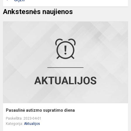
Ankstesnės naujienos
P
a
s
d
Pasaulinė autizmo supratimo diena
Paskelbta: 2023-04-01
Kategorija:
Aktualijos