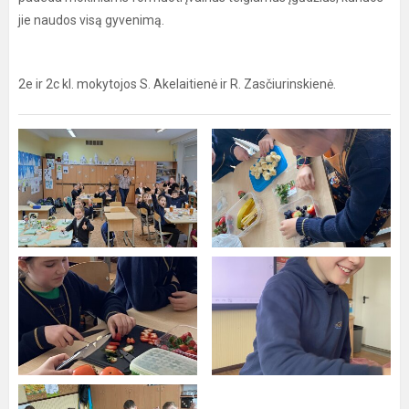
jie naudos visą gyvenimą.
2e ir 2c kl. mokytojos S. Akelaitienė ir R. Zasčiurinskienė.